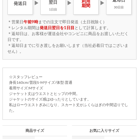
返却日
利用
翌日
▶
▶
▶
発送日
期間
30日目
1日目
＊営業日
午前9時
までの注文で即日発送（土日祝除く）
＊レンタル期間は
発送日翌日を1日目
として計算します。
＊返却日は、お客様が運送会社やコンビニに商品をお渡しいただく
日です。
＊返却日までに引き渡しをお願いします（当社必着日ではございま
せん）。
☆スタッフレビュー
身長160cm/普段S-Mサイズ/体型:普通
着用サイズ:Mサイズ
ジャケット丈はウエストとヒップの中間。
ジャケットのサイズ感はゆったりとしています。
私はローウエストぎみになり、スカート丈がふくらはぎの中間辺りでし
た。
商品サイズ
お気に入りサイズ