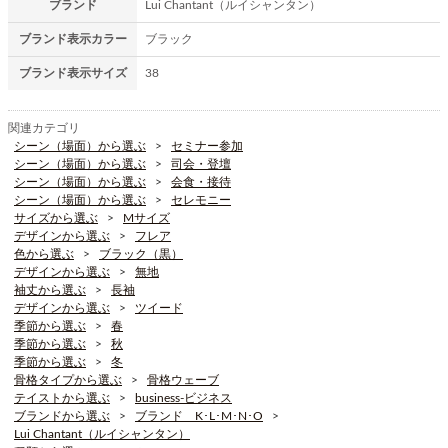
ブランド
Lui Chantant（ルイシャンタン）
ブランド表示カラー
ブラック
ブランド表示サイズ
38
関連カテゴリ
シーン（場面）から選ぶ
セミナー参加
シーン（場面）から選ぶ
司会・登壇
シーン（場面）から選ぶ
会食・接待
シーン（場面）から選ぶ
セレモニー
サイズから選ぶ
Mサイズ
デザインから選ぶ
フレア
色から選ぶ
ブラック（黒）
デザインから選ぶ
無地
袖丈から選ぶ
長袖
デザインから選ぶ
ツイード
季節から選ぶ
春
季節から選ぶ
秋
季節から選ぶ
冬
骨格タイプから選ぶ
骨格ウェーブ
テイストから選ぶ
business-ビジネス
ブランドから選ぶ
ブランド K･L･M･N･O
Lui Chantant（ルイシャンタン）