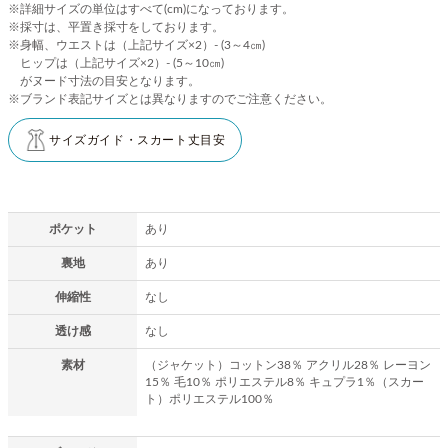
※詳細サイズの単位はすべて(cm)になっております。
※採寸は、平置き採寸をしております。
※身幅、ウエストは（上記サイズ×2）- (3～4㎝)
ヒップは（上記サイズ×2）- (5～10㎝)
がヌード寸法の目安となります。
※ブランド表記サイズとは異なりますのでご注意ください。
サイズガイド・スカート丈目安
ポケット
あり
裏地
あり
伸縮性
なし
透け感
なし
素材
（ジャケット）コットン38％ アクリル28％ レーヨン
15％ 毛10％ ポリエステル8％ キュプラ1％（スカー
ト）ポリエステル100％