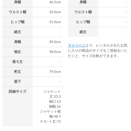
身幅
46.5cm
身幅
-
ウエスト幅
33.0cm
ウエスト幅
-
ヒップ幅
51.0cm
ヒップ幅
-
総丈
-
総丈
-
肩幅
39.0cm
マイページ
より、レンタルされたお気
に入りの商品のサイズをご登録をいた
袖丈
58.0cm
だくと、サイズ比較ができます。
後ろ丈
-
裄丈
79.0cm
股下
-
詳細サイズ
ジャケット
丈:55.5
袖口:13
袖幅:16
ジャケット裾
幅:48.5
スカ−ト丈:72