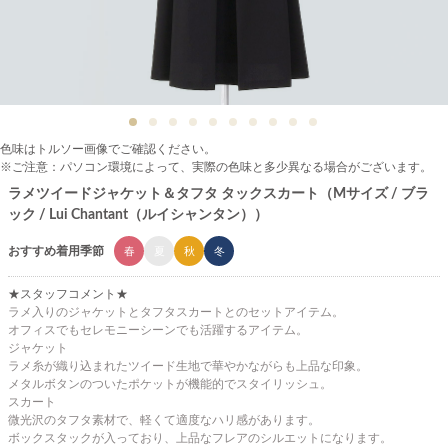
色味はトルソー画像でご確認ください。
※ご注意：パソコン環境によって、実際の色味と多少異なる場合がございます。
ラメツイードジャケット＆タフタ タックスカート（Mサイズ / ブラ
ック / Lui Chantant（ルイシャンタン））
おすすめ着用季節
春
夏
秋
冬
★スタッフコメント★
ラメ入りのジャケットとタフタスカートとのセットアイテム。
オフィスでもセレモニーシーンでも活躍するアイテム。
ジャケット
ラメ糸が織り込まれたツイード生地で華やかながらも上品な印象。
メタルボタンのついたポケットが機能的でスタイリッシュ。
スカート
微光沢のタフタ素材で、軽くて適度なハリ感があります。
ボックスタックが入っており、上品なフレアのシルエットになります。