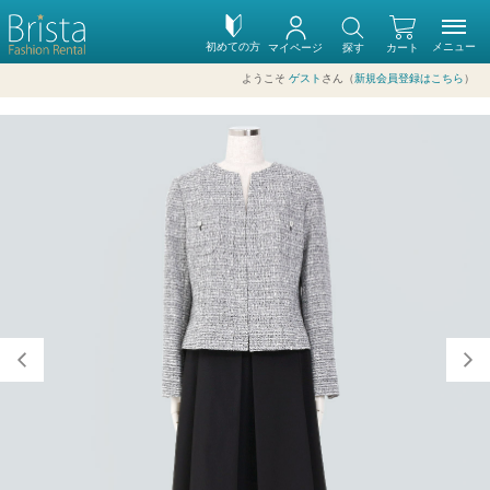
初めての方
メニュー
マイページ
探す
カート
ようこそ
ゲスト
さん（
新規会員登録はこちら
）