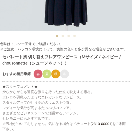
色味はトルソー画像でご確認ください。
※ご注意：パソコン環境によって、実際の色味と多少異なる場合がございます。
セパレート風 切り替えフレアワンピース（Mサイズ / ネイビー /
chousonnette（シューソネット））
おすすめ着用季節
春
夏
秋
冬
★スタッフコメント★
滑らかながらも適度な張りを持った仕立て映えする素材。
ボレロを羽織ったようなエレガントなワンピース。
スタイルアップが叶う高めのウエスト位置。
レディーな気分が高まるたっぷりのフレア。
さまざまなビジネスシーンで活躍するアイテム。
セレモニーにもおすすめです。
※裏地がついておりません。気になる場合はペチコート(
2310-00004
)をご利用
下さい。