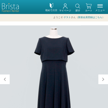
初めての方
メニュー
マイページ
探す
カート
ようこそ
ゲスト
さん（
新規会員登録はこちら
）