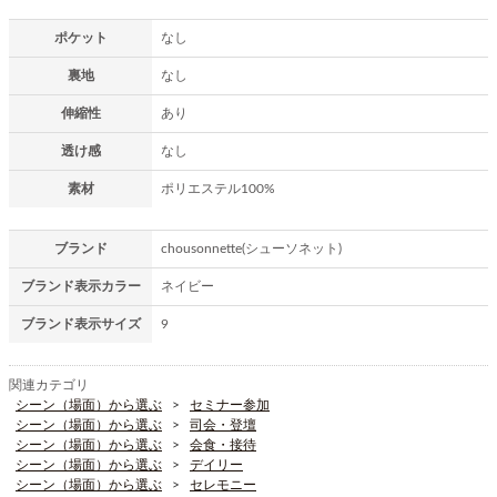
ポケット
なし
裏地
なし
伸縮性
あり
透け感
なし
素材
ポリエステル100%
ブランド
chousonnette(シューソネット)
ブランド表示カラー
ネイビー
ブランド表示サイズ
9
関連カテゴリ
シーン（場面）から選ぶ
セミナー参加
シーン（場面）から選ぶ
司会・登壇
シーン（場面）から選ぶ
会食・接待
シーン（場面）から選ぶ
デイリー
シーン（場面）から選ぶ
セレモニー