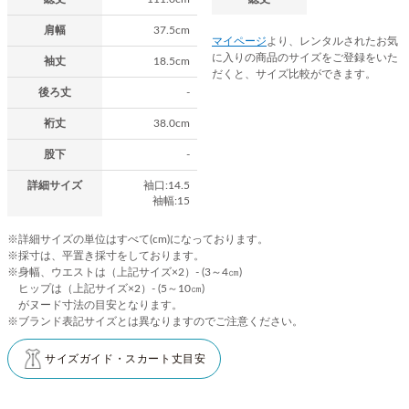
肩幅
37.5cm
マイページ
より、レンタルされたお気
に入りの商品のサイズをご登録をいた
袖丈
18.5cm
だくと、サイズ比較ができます。
後ろ丈
-
裄丈
38.0cm
股下
-
詳細サイズ
袖口:14.5
袖幅:15
※詳細サイズの単位はすべて(cm)になっております。
※採寸は、平置き採寸をしております。
※身幅、ウエストは（上記サイズ×2）- (3～4㎝)
ヒップは（上記サイズ×2）- (5～10㎝)
がヌード寸法の目安となります。
※ブランド表記サイズとは異なりますのでご注意ください。
サイズガイド・スカート丈目安