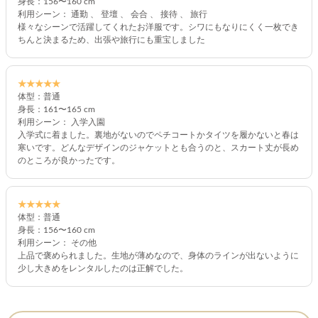
身長：156〜160 cm
利用シーン： 通勤 、 登壇 、 会合 、 接待 、 旅行
様々なシーンで活躍してくれたお洋服です。シワにもなりにくく一枚でき
ちんと決まるため、出張や旅行にも重宝しました
★★★★★
体型：普通
身長：161〜165 cm
利用シーン： 入学入園
入学式に着ました。裏地がないのでペチコートかタイツを履かないと春は
寒いです。どんなデザインのジャケットとも合うのと、スカート丈が長め
のところが良かったです。
★★★★★
体型：普通
身長：156〜160 cm
利用シーン： その他
上品で褒められました。生地が薄めなので、身体のラインが出ないように
少し大きめをレンタルしたのは正解でした。