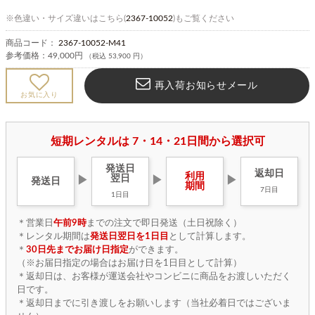
※色違い・サイズ違いはこちら(
2367-10052
)もご覧ください
商品コード：
2367-10052-M41
参考価格：
49,000円
（税込 53,900 円）
再入荷お知らせメール
お気に入り
短期レンタルは 7・14・21日間から選択可
発送日
返却日
利用
翌日
▶
▶
▶
発送日
期間
7日目
1日目
＊営業日
午前9時
までの注文で即日発送（土日祝除く）
＊レンタル期間は
発送日翌日を1日目
として計算します。
＊
30日先までお届け日指定
ができます。
（※お届日指定の場合はお届け日を1日目として計算）
＊返却日は、お客様が運送会社やコンビニに商品をお渡しいただく
日です。
＊返却日までに引き渡しをお願いします（当社必着日ではございま