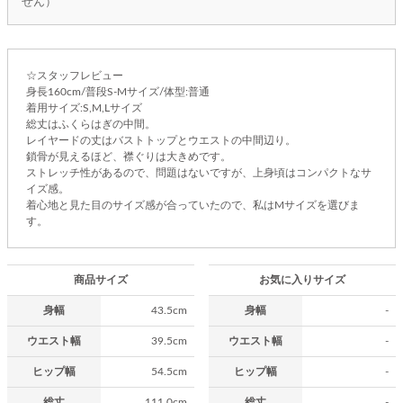
せん）
☆スタッフレビュー
身長160cm/普段S-Mサイズ/体型:普通
着用サイズ:S,M,Lサイズ
総丈はふくらはぎの中間。
レイヤードの丈はバストトップとウエストの中間辺り。
鎖骨が見えるほど、襟ぐりは大きめです。
ストレッチ性があるので、問題はないですが、上身頃はコンパクトなサ
イズ感。
着心地と見た目のサイズ感が合っていたので、私はMサイズを選びま
す。
商品サイズ
お気に入りサイズ
身幅
43.5cm
身幅
-
ウエスト幅
39.5cm
ウエスト幅
-
ヒップ幅
54.5cm
ヒップ幅
-
総丈
111.0cm
総丈
-