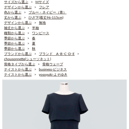
サイズから選ぶ
Mサイズ
デザインから選ぶ
フレア
色から選ぶ
ブルー・ネイビー（青）
丈から選ぶ
ひざ下(着丈96-115cm)
デザインから選ぶ
無地
袖丈から選ぶ
半袖
種類から選ぶ
ワンピース
季節から選ぶ
春
季節から選ぶ
夏
季節から選ぶ
秋
ブランドから選ぶ
ブランド A･B･C･D･E
chousonnette(シューソネット)
骨格タイプから選ぶ
骨格ウェーブ
テイストから選ぶ
business-ビジネス
テイストから選ぶ
yosoyuki-よそゆき