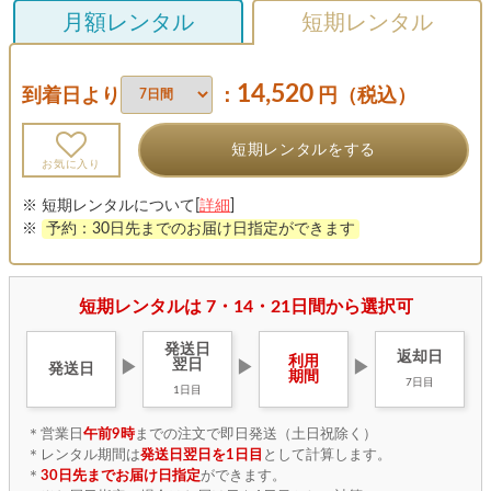
月額レンタル
短期レンタル
14,520
到着日より
：
円（税込）
短期レンタルをする
お気に入り
※ 短期レンタルについて[
詳細
]
※
予約：30日先までのお届け日指定ができます
短期レンタルは 7・14・21日間から選択可
発送日
返却日
利用
翌日
▶
▶
▶
発送日
期間
7日目
1日目
＊営業日
午前9時
までの注文で即日発送（土日祝除く）
＊レンタル期間は
発送日翌日を1日目
として計算します。
＊
30日先までお届け日指定
ができます。