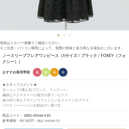
色味はトルソー画像でご確認ください。
※ご注意：パソコン環境によって、実際の色味と多少異なる場合がございます。
ノースリーブフレアワンピース（Sサイズ / ブラック / FOXEY（フォ
クシー））
おすすめ着用季節
春
夏
秋
冬
★スタッフコメント★
当ショップ1番人気ブランド、フォクシー。
繊細なテクスチャーが魅力の黒ワンピース。
裾の切り替えデザインでフェミニンなイメージをプラス。
パーティーシーンにお勧めの一着です。
商品コード：
2001-20166-S10
参考価格：
98,182円
（税込 108,000 円）