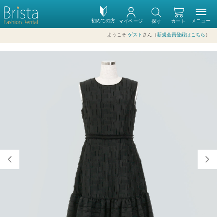
初めての方
メニュー
マイページ
探す
カート
ようこそ
ゲスト
さん（
新規会員登録はこちら
）