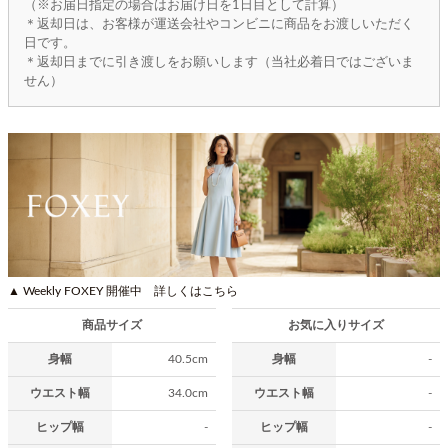
（※お届日指定の場合はお届け日を1日目として計算）
＊返却日は、お客様が運送会社やコンビニに商品をお渡しいただく
日です。
＊返却日までに引き渡しをお願いします（当社必着日ではございま
せん）
▲ Weekly FOXEY 開催中 詳しくはこちら
商品サイズ
お気に入りサイズ
身幅
40.5cm
身幅
-
ウエスト幅
34.0cm
ウエスト幅
-
ヒップ幅
-
ヒップ幅
-