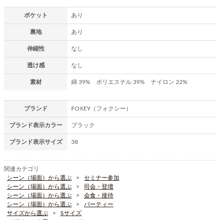
ポケット
あり
裏地
あり
伸縮性
なし
透け感
なし
素材
綿 39% ポリエステル 39% ナイロン 22%
ブランド
FOXEY（フォクシー）
ブランド表示カラー
ブラック
ブランド表示サイズ
38
関連カテゴリ
シーン（場面）から選ぶ
セミナー参加
シーン（場面）から選ぶ
司会・登壇
シーン（場面）から選ぶ
会食・接待
シーン（場面）から選ぶ
パーティー
サイズから選ぶ
Sサイズ