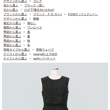
デザインから選ぶ
フレア
色から選ぶ
ブラック（黒）
丈から選ぶ
ひざ下(着丈96-115cm)
ブランドから選ぶ
ブランド F･G･H･I･J
FOXEY（フォクシー）
デザインから選ぶ
柄物
袖丈から選ぶ
袖なし
種類から選ぶ
ワンピース
季節から選ぶ
春
季節から選ぶ
夏
季節から選ぶ
秋
季節から選ぶ
冬
骨格タイプから選ぶ
骨格ウェーブ
テイストから選ぶ
yosoyuki-よそゆき
テイストから選ぶ
party-パーティー