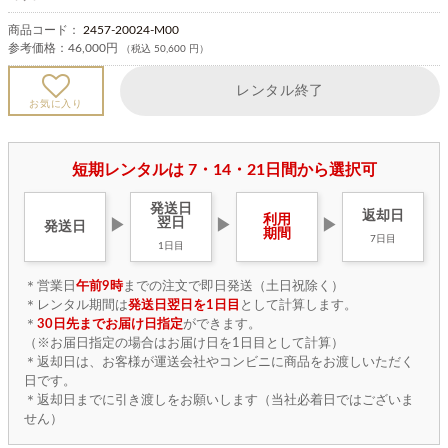
商品コード：
2457-20024-M00
参考価格：
46,000円
（税込 50,600 円）
レンタル終了
お気に入り
短期レンタルは 7・14・21日間から選択可
発送日
返却日
利用
翌日
▶
▶
▶
発送日
期間
7日目
1日目
＊営業日
午前9時
までの注文で即日発送（土日祝除く）
＊レンタル期間は
発送日翌日を1日目
として計算します。
＊
30日先までお届け日指定
ができます。
（※お届日指定の場合はお届け日を1日目として計算）
＊返却日は、お客様が運送会社やコンビニに商品をお渡しいただく
日です。
＊返却日までに引き渡しをお願いします（当社必着日ではございま
せん）