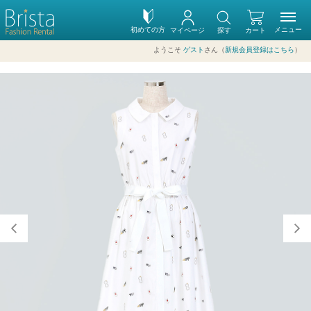
初めての方
メニュー
マイページ
探す
カート
ようこそ
ゲスト
さん（
新規会員登録はこちら
）