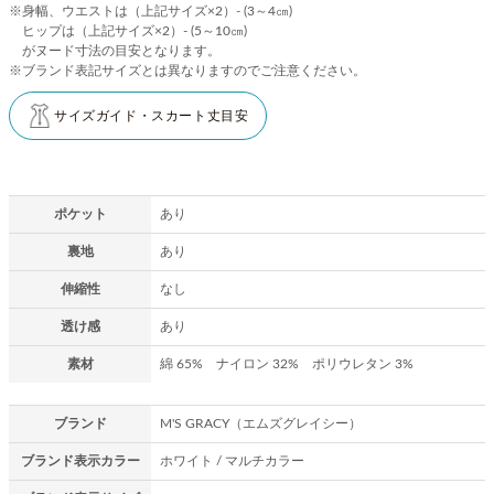
※身幅、ウエストは（上記サイズ×2）- (3～4㎝)
ヒップは（上記サイズ×2）- (5～10㎝)
がヌード寸法の目安となります。
※ブランド表記サイズとは異なりますのでご注意ください。
サイズガイド・スカート丈目安
ポケット
あり
裏地
あり
伸縮性
なし
透け感
あり
素材
綿 65% ナイロン 32% ポリウレタン 3%
ブランド
M'S GRACY（エムズグレイシー）
ブランド表示カラー
ホワイト / マルチカラー