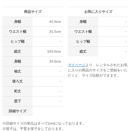
商品サイズ
お気に入りサイズ
身幅
42.0cm
身幅
-
ウエスト幅
31.5cm
ウエスト幅
-
ヒップ幅
-
ヒップ幅
-
総丈
103.0cm
総丈
-
肩幅
35.0cm
マイページ
より、レンタルされたお気
に入りの商品のサイズをご登録をいた
袖丈
-
だくと、サイズ比較ができます。
後ろ丈
-
裄丈
-
股下
-
詳細サイズ
※詳細サイズの単位はすべて(cm)になっております。
※採寸は、平置き採寸をしております。