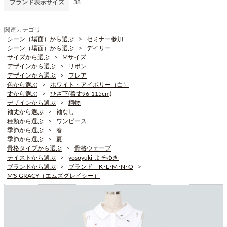
ブランド表示サイズ
38
関連カテゴリ
シーン（場面）から選ぶ
セミナー参加
シーン（場面）から選ぶ
デイリー
サイズから選ぶ
Mサイズ
デザインから選ぶ
リボン
デザインから選ぶ
フレア
色から選ぶ
ホワイト・アイボリー（白）
丈から選ぶ
ひざ下(着丈96-115cm)
デザインから選ぶ
柄物
袖丈から選ぶ
袖なし
種類から選ぶ
ワンピース
季節から選ぶ
春
季節から選ぶ
夏
骨格タイプから選ぶ
骨格ウェーブ
テイストから選ぶ
yosoyuki-よそゆき
ブランドから選ぶ
ブランド K･L･M･N･O
M'S GRACY（エムズグレイシー）