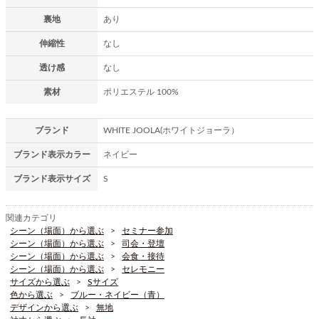
裏地
あり
伸縮性
なし
透け感
なし
素材
ポリエステル 100%
ブランド
WHITE JOOLA(ホワイトジョーラ）
ブランド表示カラー
ネイビー
ブランド表示サイズ
S
関連カテゴリ
シーン（場面）から選ぶ
セミナー参加
シーン（場面）から選ぶ
司会・登壇
シーン（場面）から選ぶ
会食・接待
シーン（場面）から選ぶ
セレモニー
サイズから選ぶ
Sサイズ
色から選ぶ
ブルー・ネイビー（青）
デザインから選ぶ
無地