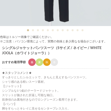
色味はトルソー画像でご確認ください。
※ご注意：パソコン環境によって、実際の色味と多少異なる場合がございます。
シングルジャケットパンツスーツ（Sサイズ / ネイビー / WHITE
JOOLA（ホワイトジョーラ））
おすすめ着用季節
春
夏
秋
冬
★スタッフコメント★
すっきりとしたシルエットで、きちんと見えするパンツスーツ。
シャリ感のある軽いスーツ素材。
【ジャケット】
シンプルな1つ釦のテーラードジャケット。
スリットが施された折返し可能な袖口。
前身頃のみ裏地付きなのでロングシーズン着用できます。
【パンツ】
脚をすらっとキレイに見せるセンタープレス入り。