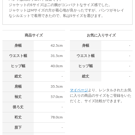
ジャケットのSサイズは二の腕がコンパクトなサイズ感でした。
ジャケットはMサイズの方が着心地が良かったですが、パンツがキレイ
なシルエットで着用できたので、私はSサイズを選びます。
商品サイズ
お気に入りサイズ
身幅
42.5cm
身幅
-
ウエスト幅
31.5cm
ウエスト幅
-
ヒップ幅
40.0cm
ヒップ幅
-
総丈
-
総丈
-
肩幅
35.5cm
マイページ
より、レンタルされたお気
に入りの商品のサイズをご登録をいた
袖丈
57.0cm
だくと、サイズ比較ができます。
後ろ丈
-
裄丈
78.0cm
股下
-