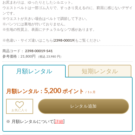
お尻まわりは、ゆったりとしたシルエット。
ウエストベルトは一部ゴム入りで、すっきり見えるのに、窮屈に感じないデザイ
ンです。
※ウエストが大きい場合はベルトで調節して下さい。
※パンツには裏地が付いておりません。
※生地の性質上、表面にナチュラルなシワ感があります。
※色違い・サイズ違いはこちら(
2398-00019
)もご覧ください
商品コード：
2398-00019-S41
参考価格：
21,800円
（税込 23,980 円）
月額レンタル
短期レンタル
5,200
月額レンタル：
ポイント
/ 1ヶ月
レンタル追加
お気に入り
※ 月額レンタルについて[
詳細
]