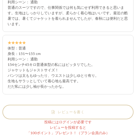
利用シーン： 通勤
普通のスーツですので、仕事関係では何も気にせず利用できると思いま
す。生地はしっかりしていますが、柔らかく着心地はいいです。最近の酷
暑では、暑くてジャケットを着られませんでしたが、春秋には便利だと思
います。
★★★★★
体型：普通
身長：151〜155 cm
利用シーン： 通勤
154センチ45キロ普通体型の私にはピッタリでした。
ジャケットもジャストサイズ！
パンツは太ももゆったり、ウエストは少しゆとり有り。
生地もサラッとしていて着心地も最高です。
だだ私には少し袖が長かったかな。
レビューを書く
投稿にはログインが必要です
レビューを投稿すると
「100ポイント」プレゼント！（プラン会員のみ）