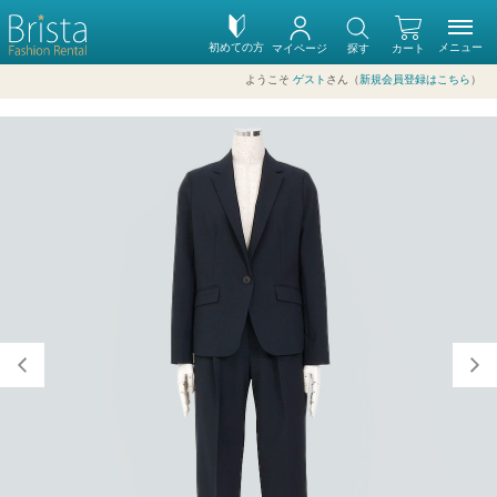
初めての方
メニュー
マイページ
探す
カート
ようこそ
ゲスト
さん（
新規会員登録はこちら
）