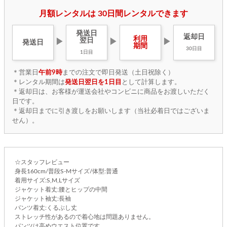
月額レンタルは 30日間レンタルできます
発送日
返却日
利用
翌日
▶
▶
▶
発送日
期間
30日目
1日目
＊営業日
午前9時
までの注文で即日発送（土日祝除く）
＊レンタル期間は
発送日翌日を1日目
として計算します。
＊返却日は、お客様が運送会社やコンビニに商品をお渡しいただく
日です。
＊返却日までに引き渡しをお願いします（当社必着日ではございま
せん）。
☆スタッフレビュー
身長160cm/普段S-Mサイズ/体型:普通
着用サイズ:S,M,Lサイズ
ジャケット着丈:腰とヒップの中間
ジャケット袖丈:長袖
パンツ着丈:くるぶし丈
ストレッチ性があるので着心地は問題ありません。
パンツは高めウエスト位置です。