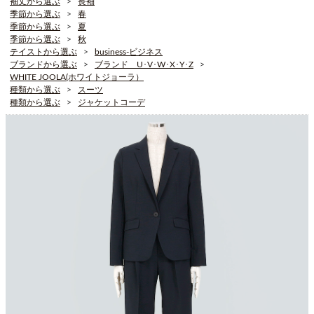
袖丈から選ぶ
長袖
季節から選ぶ
春
季節から選ぶ
夏
季節から選ぶ
秋
テイストから選ぶ
business-ビジネス
ブランドから選ぶ
ブランド U･V･W･X･Y･Z
WHITE JOOLA(ホワイトジョーラ）
種類から選ぶ
スーツ
種類から選ぶ
ジャケットコーデ