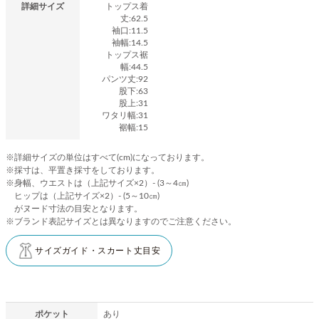
詳細サイズ
トップス着
丈:62.5
袖口:11.5
袖幅:14.5
トップス裾
幅:44.5
パンツ丈:92
股下:63
股上:31
ワタリ幅:31
裾幅:15
※詳細サイズの単位はすべて(cm)になっております。
※採寸は、平置き採寸をしております。
※身幅、ウエストは（上記サイズ×2）- (3～4㎝)
ヒップは（上記サイズ×2）- (5～10㎝)
がヌード寸法の目安となります。
※ブランド表記サイズとは異なりますのでご注意ください。
サイズガイド・スカート丈目安
ポケット
あり