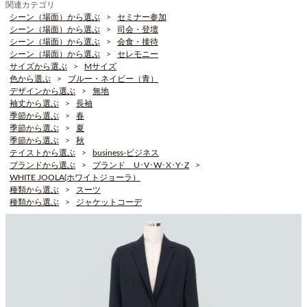
関連カテゴリ
シーン（場面）から選ぶ
セミナー参加
シーン（場面）から選ぶ
司会・登壇
シーン（場面）から選ぶ
会食・接待
シーン（場面）から選ぶ
セレモニー
サイズから選ぶ
Mサイズ
色から選ぶ
ブルー・ネイビー（青）
デザインから選ぶ
無地
袖丈から選ぶ
長袖
季節から選ぶ
春
季節から選ぶ
夏
季節から選ぶ
秋
テイストから選ぶ
business-ビジネス
ブランドから選ぶ
ブランド U･V･W･X･Y･Z
WHITE JOOLA(ホワイトジョーラ）
種類から選ぶ
スーツ
種類から選ぶ
ジャケットコーデ