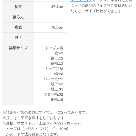
に入りの商品のサイズをご登録をいた
袖丈
57.5cm
だくと、サイズ比較ができます。
後ろ丈
-
裄丈
78.5cm
股下
-
詳細サイズ
トップス着
丈:63
袖口:12
袖幅:15
トップス裾
幅:46
パンツ丈:92
股下:63
股上:31
ワタリ幅:32
裾幅:16
※詳細サイズの単位はすべて(cm)になっております。
※採寸は、平置き採寸をしております。
※身幅、ウエストは（上記サイズ×2）- (3～4㎝)
ヒップは（上記サイズ×2）- (5～10㎝)
がヌード寸法の目安となります。