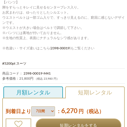
【パンツ】
脚をすらっとキレイに見せるセンタープレス入り。
お尻まわりは、ゆったりとしたシルエット。
ウエストベルトは一部ゴム入りで、すっきり見えるのに、窮屈に感じないデザイ
ンです。
※ウエストが大きい場合はベルトで調節して下さい。
※パンツには裏地が付いておりません。
※生地の性質上、表面にナチュラルなシワ感があります。
※色違い・サイズ違いはこちら(
2398-00019
)もご覧ください
#5200pt スーツ
商品コード：
2398-00019-M41
参考価格：
21,800円
（税込 23,980 円）
月額レンタル
短期レンタル
6,270
到着日より
：
円（税込）
短期レンタルをする