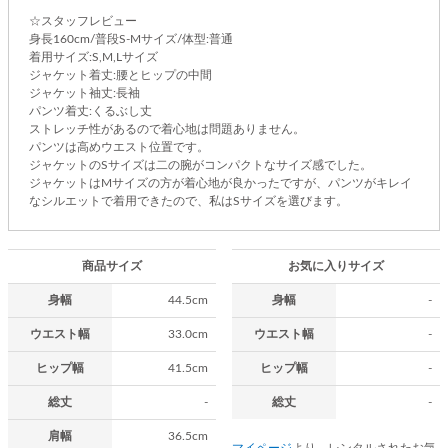
☆スタッフレビュー
身長160cm/普段S-Mサイズ/体型:普通
着用サイズ:S,M,Lサイズ
ジャケット着丈:腰とヒップの中間
ジャケット袖丈:長袖
パンツ着丈:くるぶし丈
ストレッチ性があるので着心地は問題ありません。
パンツは高めウエスト位置です。
ジャケットのSサイズは二の腕がコンパクトなサイズ感でした。
ジャケットはMサイズの方が着心地が良かったですが、パンツがキレイ
なシルエットで着用できたので、私はSサイズを選びます。
商品サイズ
お気に入りサイズ
身幅
44.5cm
身幅
-
ウエスト幅
33.0cm
ウエスト幅
-
ヒップ幅
41.5cm
ヒップ幅
-
総丈
-
総丈
-
肩幅
36.5cm
マイページ
より、レンタルされたお気