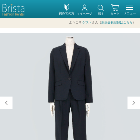
初めての方
メニュー
マイページ
探す
カート
ようこそ
ゲスト
さん（
新規会員登録はこちら
）