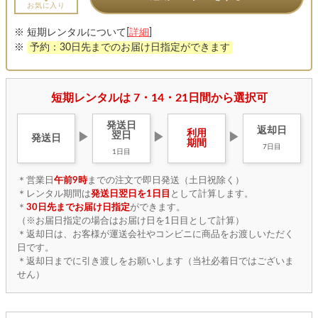
お気に入り
※ 短期レンタルについて[
詳細
]
※
予約：30日先までのお届け日指定ができます
短期レンタルは 7・14・21日間から選択可
発送日
返却日
利用
翌日
▶
▶
▶
発送日
期間
7日目
1日目
＊営業日
午前9時
までの注文で即日発送（土日祝除く）
＊レンタル期間は
発送日翌日を1日目
として計算します。
＊
30日先までお届け日指定
ができます。
（※お届日指定の場合はお届け日を1日目として計算）
＊返却日は、お客様が運送会社やコンビニに商品をお渡しいただく
日です。
＊返却日までに引き渡しをお願いします（当社必着日ではございま
せん）