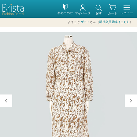
初めての方
メニュー
マイページ
探す
カート
ようこそ
ゲスト
さん（
新規会員登録はこちら
）