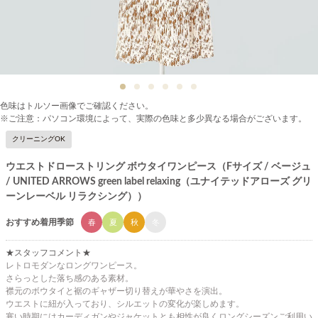
色味はトルソー画像でご確認ください。
※ご注意：パソコン環境によって、実際の色味と多少異なる場合がございます。
クリーニングOK
ウエストドローストリング ボウタイワンピース（Fサイズ / ベージュ
/ UNITED ARROWS green label relaxing（ユナイテッドアローズ グリ
ーンレーベル リラクシング））
おすすめ着用季節
春
夏
秋
冬
★スタッフコメント★
レトロモダンなロングワンピース。
さらっとした落ち感のある素材。
襟元のボウタイと裾のギャザー切り替えが華やさを演出。
ウエストに紐が入っており、シルエットの変化が楽しめます。
寒い時期にはカーディガンやジャケットとも相性が良くロングシーズンご利用い