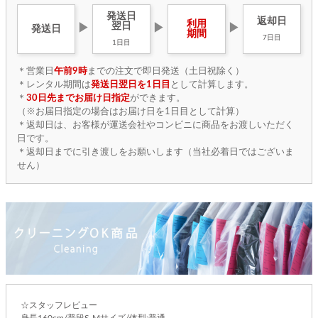
発送日
返却日
利用
翌日
▶
▶
▶
発送日
期間
7日目
1日目
＊営業日
午前9時
までの注文で即日発送（土日祝除く）
＊レンタル期間は
発送日翌日を1日目
として計算します。
＊
30日先までお届け日指定
ができます。
（※お届日指定の場合はお届け日を1日目として計算）
＊返却日は、お客様が運送会社やコンビニに商品をお渡しいただく
日です。
＊返却日までに引き渡しをお願いします（当社必着日ではございま
せん）
☆スタッフレビュー
身長160cm/普段S-Mサイズ/体型:普通