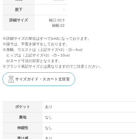
股下
-
詳細サイズ
袖口:10.5
袖幅:22
※詳細サイズの単位はすべて(cm)になっております。
※採寸は、平置き採寸をしております。
※身幅、ウエストは（上記サイズ×2）- (3～4㎝)
ヒップは（上記サイズ×2）- (5～10㎝)
がヌード寸法の目安となります。
※ブランド表記サイズとは異なりますのでご注意ください。
サイズガイド・スカート丈目安
ポケット
あり
裏地
なし
伸縮性
なし
透け感
あり