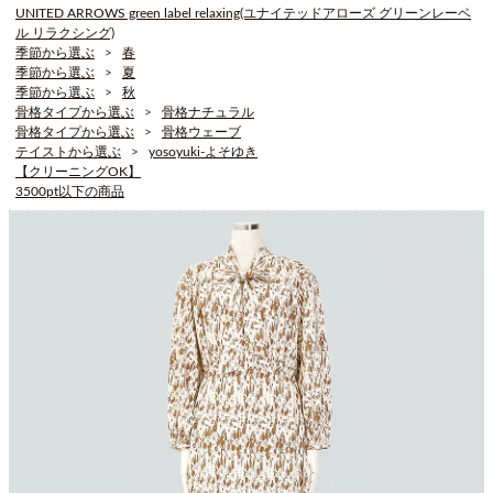
UNITED ARROWS green label relaxing(ユナイテッドアローズ グリーンレーベ
ル リラクシング)
季節から選ぶ
春
季節から選ぶ
夏
季節から選ぶ
秋
骨格タイプから選ぶ
骨格ナチュラル
骨格タイプから選ぶ
骨格ウェーブ
テイストから選ぶ
yosoyuki-よそゆき
【クリーニングOK】
3500pt以下の商品