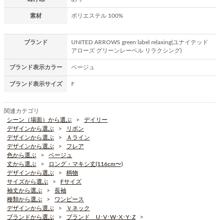
素材
ポリエステル 100%
ブランド
UNITED ARROWS green label relaxing(ユナイテッド
アローズ グリーンレーベル リラクシング)
ブランド表示カラー
ベージュ
ブランド表示サイズ
F
関連カテゴリ
シーン（場面）から選ぶ
デイリー
デザインから選ぶ
リボン
デザインから選ぶ
Ａライン
デザインから選ぶ
フレア
色から選ぶ
ベージュ
丈から選ぶ
ロング・マキシ丈(116cm〜)
デザインから選ぶ
柄物
サイズから選ぶ
Fサイズ
袖丈から選ぶ
長袖
種類から選ぶ
ワンピース
デザインから選ぶ
Ｖネック
ブランドから選ぶ
ブランド U･V･W･X･Y･Z