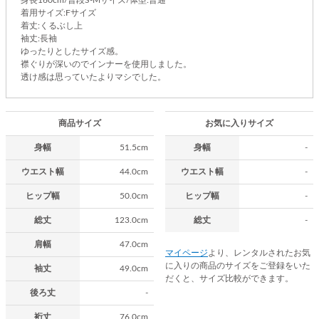
着用サイズ:Fサイズ
着丈:くるぶし上
袖丈:長袖
ゆったりとしたサイズ感。
襟ぐりが深いのでインナーを使用しました。
透け感は思っていたよりマシでした。
商品サイズ
お気に入りサイズ
身幅
51.5cm
身幅
-
ウエスト幅
44.0cm
ウエスト幅
-
ヒップ幅
50.0cm
ヒップ幅
-
総丈
123.0cm
総丈
-
肩幅
47.0cm
マイページ
より、レンタルされたお気
に入りの商品のサイズをご登録をいた
袖丈
49.0cm
だくと、サイズ比較ができます。
後ろ丈
-
裄丈
76.0cm