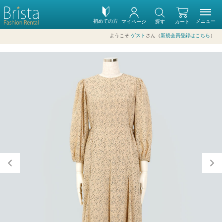
初めての方
メニュー
マイページ
探す
カート
ようこそ
ゲスト
さん（
新規会員登録はこちら
）