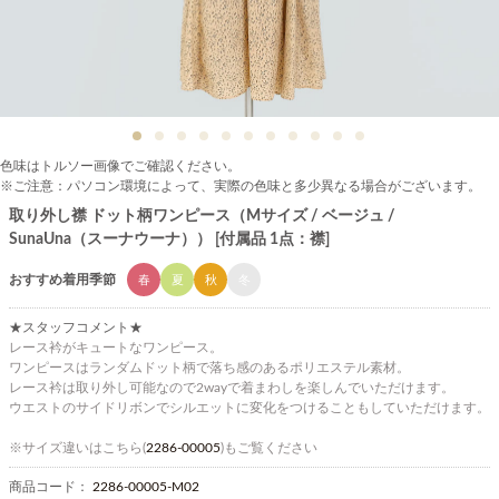
色味はトルソー画像でご確認ください。
※ご注意：パソコン環境によって、実際の色味と多少異なる場合がございます。
取り外し襟 ドット柄ワンピース（Mサイズ / ベージュ /
SunaUna（スーナウーナ）） [付属品 1点：襟]
おすすめ着用季節
春
夏
秋
冬
★スタッフコメント★
レース衿がキュートなワンピース。
ワンピースはランダムドット柄で落ち感のあるポリエステル素材。
レース衿は取り外し可能なので2wayで着まわしを楽しんでいただけます。
ウエストのサイドリボンでシルエットに変化をつけることもしていただけます。
※サイズ違いはこちら(
2286-00005
)もご覧ください
商品コード：
2286-00005-M02