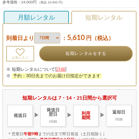
参考価格：
24,000円
（税込 26,400 円）
月額レンタル
短期レンタル
5,610
到着日より
：
円（税込）
短期レンタルをする
お気に入り
※ 短期レンタルについて[
詳細
]
※
予約：30日先までのお届け日指定ができます
短期レンタルは 7・14・21日間から選択可
発送日
返却日
利用
翌日
▶
▶
▶
発送日
期間
7日目
1日目
＊営業日
午前9時
までの注文で即日発送（土日祝除く）