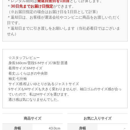
＊レンタル期間は
発送日翌日を1日目
として計算します。
＊
30日先までお届け日指定
ができます。
（※お届日指定の場合はお届け日を1日目として計算）
＊返却日は、お客様が運送会社やコンビニに商品をお渡しいただく
日です。
＊返却日までに引き渡しをお願いします（当社必着日ではございま
せん）
☆スタッフレビュー
身長160cm/普段S-Mサイズ/体型:普通
着用サイズ:SMサイズ
着丈:ふくらはぎの中央部
袖丈:七分袖
サイズ感:程よいゆとりがあるジャストサイズ
SサイズもMサイズも大きく変わりませんが、袖口ゴムのサイズ感が合っ
ていたので、私はMサイズを選びます。
透け感は気になりませんでした。
商品サイズ
お気に入りサイズ
身幅
43.0cm
身幅
-