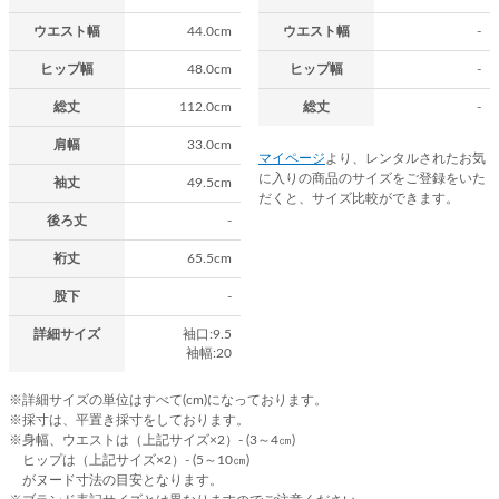
ウエスト幅
44.0cm
ウエスト幅
-
ヒップ幅
48.0cm
ヒップ幅
-
総丈
112.0cm
総丈
-
肩幅
33.0cm
マイページ
より、レンタルされたお気
に入りの商品のサイズをご登録をいた
袖丈
49.5cm
だくと、サイズ比較ができます。
後ろ丈
-
裄丈
65.5cm
股下
-
詳細サイズ
袖口:9.5
袖幅:20
※詳細サイズの単位はすべて(cm)になっております。
※採寸は、平置き採寸をしております。
※身幅、ウエストは（上記サイズ×2）- (3～4㎝)
ヒップは（上記サイズ×2）- (5～10㎝)
がヌード寸法の目安となります。