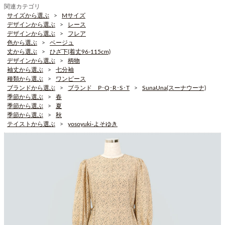
関連カテゴリ
サイズから選ぶ
Mサイズ
デザインから選ぶ
レース
デザインから選ぶ
フレア
色から選ぶ
ベージュ
丈から選ぶ
ひざ下(着丈96-115cm)
デザインから選ぶ
柄物
袖丈から選ぶ
七分袖
種類から選ぶ
ワンピース
ブランドから選ぶ
ブランド P･Q･R･S･T
SunaUna(スーナウーナ)
季節から選ぶ
春
季節から選ぶ
夏
季節から選ぶ
秋
テイストから選ぶ
yosoyuki-よそゆき