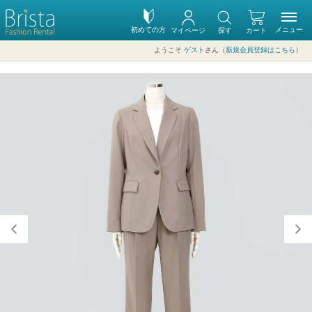
初めての方
メニュー
マイページ
探す
カート
ようこそ
ゲスト
さん（
新規会員登録はこちら
）