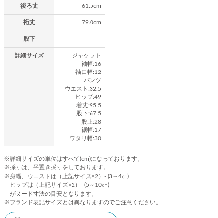
後ろ丈
61.5cm
裄丈
79.0cm
股下
-
詳細サイズ
ジャケット
袖幅:16
袖口幅:12
パンツ
ウエスト:32.5
ヒップ:49
着丈:95.5
股下:67.5
股上:28
裾幅:17
ワタリ幅:30
※詳細サイズの単位はすべて(cm)になっております。
※採寸は、平置き採寸をしております。
※身幅、ウエストは（上記サイズ×2）- (3～4㎝)
ヒップは（上記サイズ×2）- (5～10㎝)
がヌード寸法の目安となります。
※ブランド表記サイズとは異なりますのでご注意ください。