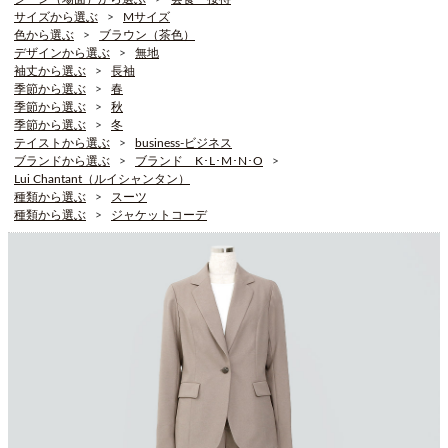
サイズから選ぶ
Mサイズ
色から選ぶ
ブラウン（茶色）
デザインから選ぶ
無地
袖丈から選ぶ
長袖
季節から選ぶ
春
季節から選ぶ
秋
季節から選ぶ
冬
テイストから選ぶ
business-ビジネス
ブランドから選ぶ
ブランド K･L･M･N･O
Lui Chantant（ルイシャンタン）
種類から選ぶ
スーツ
種類から選ぶ
ジャケットコーデ