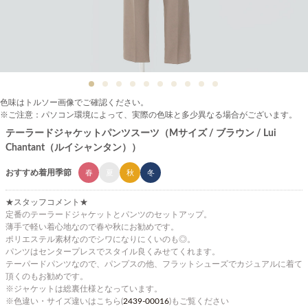
色味はトルソー画像でご確認ください。
※ご注意：パソコン環境によって、実際の色味と多少異なる場合がございます。
テーラードジャケットパンツスーツ（Mサイズ / ブラウン / Lui
Chantant（ルイシャンタン））
おすすめ着用季節
春
夏
秋
冬
★スタッフコメント★
定番のテーラードジャケットとパンツのセットアップ。
薄手で軽い着心地なので春や秋にお勧めです。
ポリエステル素材なのでシワになりにくいのも◎。
パンツはセンタープレスでスタイル良くみせてくれます。
テーパードパンツなので、パンプスの他、フラットシューズでカジュアルに着て
頂くのもお勧めです。
※ジャケットは総裏仕様となっています。
※色違い・サイズ違いはこちら(
2439-00016
)もご覧ください