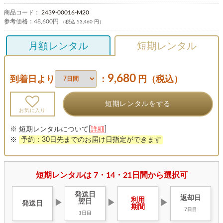
商品コード：
2439-00016-M20
参考価格：
48,600円
（税込 53,460 円）
月額レンタル
短期レンタル
9,680
到着日より
：
円（税込）
短期レンタルをする
お気に入り
※ 短期レンタルについて[
詳細
]
※
予約：30日先までのお届け日指定ができます
短期レンタルは 7・14・21日間から選択可
発送日
返却日
利用
翌日
▶
▶
▶
発送日
期間
7日目
1日目