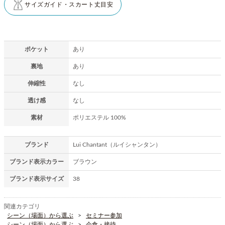
サイズガイド・スカート丈目安
ポケット
あり
裏地
あり
伸縮性
なし
透け感
なし
素材
ポリエステル 100%
ブランド
Lui Chantant（ルイシャンタン）
ブランド表示カラー
ブラウン
ブランド表示サイズ
38
関連カテゴリ
シーン（場面）から選ぶ
セミナー参加
シーン（場面）から選ぶ
会食・接待