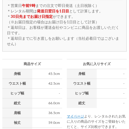
＊営業日
午前9時
までの注文で即日発送（土日祝除く）
＊レンタル期間は
発送日翌日を1日目
として計算します。
＊
30日先までお届け日指定
ができます。
（※お届日指定の場合はお届け日を1日目として計算）
＊返却日は、お客様が運送会社やコンビニに商品をお渡しいただく
日です。
＊返却日までに引き渡しをお願いします（当社必着日ではございま
せん）
商品サイズ
お気に入りサイズ
身幅
45.5cm
身幅
-
ウエスト幅
42.5cm
ウエスト幅
-
ヒップ幅
-
ヒップ幅
-
総丈
66.0cm
総丈
-
肩幅
36.5cm
マイページ
より、レンタルされたお気
に入りの商品のサイズをご登録をいた
袖丈
59.0cm
だくと、サイズ比較ができます。