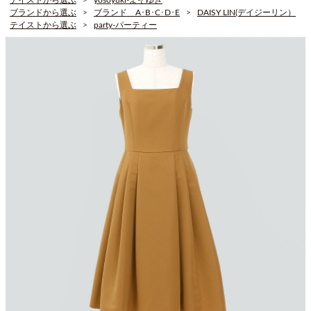
ブランドから選ぶ
ブランド A･B･C･D･E
DAISY LIN(デイジーリン）
テイストから選ぶ
party-パーティー