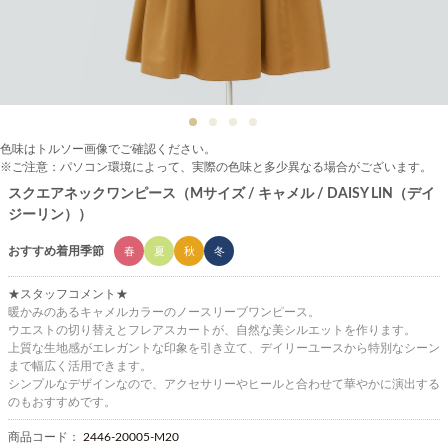
色味はトルソー画像でご確認ください。
※ご注意：パソコン環境によって、実際の色味と多少異なる場合がございます。
スクエアネックワンピース（Mサイズ / キャメル / DAISY LIN（デイ
ジーリン））
おすすめ着用季節
春
夏
秋
冬
★スタッフコメント★
暖かみのあるキャメルカラーのノースリーブワンピース。
ウエストの切り替えとフレアスカートが、自然な美シルエットを作ります。
上質な生地感がエレガントな印象を引き立て、デイリーユースから特別なシーン
まで幅広く活用できます。
シンプルなデザインなので、アクセサリーやヒールと合わせて華やかに演出する
のもおすすめです。
商品コード：
2446-20005-M20