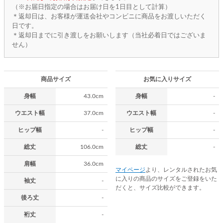
（※お届日指定の場合はお届け日を1日目として計算）
＊返却日は、お客様が運送会社やコンビニに商品をお渡しいただく
日です。
＊返却日までに引き渡しをお願いします（当社必着日ではございま
せん）
商品サイズ
お気に入りサイズ
身幅
43.0cm
身幅
-
ウエスト幅
37.0cm
ウエスト幅
-
ヒップ幅
-
ヒップ幅
-
総丈
106.0cm
総丈
-
肩幅
36.0cm
マイページ
より、レンタルされたお気
に入りの商品のサイズをご登録をいた
袖丈
-
だくと、サイズ比較ができます。
後ろ丈
-
裄丈
-