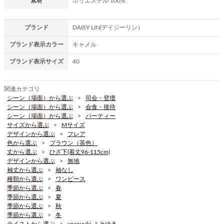
素材
ポリエステル 100%
ブランド
DAISY LIN(デイジーリン）
ブランド表示カラー
キャメル
ブランド表示サイズ
40
関連カテゴリ
シーン（場面）から選ぶ
司会・登壇
シーン（場面）から選ぶ
会食・接待
シーン（場面）から選ぶ
パーティー
サイズから選ぶ
Mサイズ
デザインから選ぶ
フレア
色から選ぶ
ブラウン（茶色）
丈から選ぶ
ひざ下(着丈96-115cm)
デザインから選ぶ
無地
袖丈から選ぶ
袖なし
種類から選ぶ
ワンピース
季節から選ぶ
春
季節から選ぶ
夏
季節から選ぶ
秋
季節から選ぶ
冬
テイストから選ぶ
yosoyuki-よそゆき