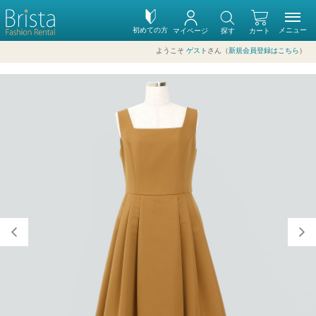
初めての方
メニュー
マイページ
探す
カート
ようこそ
ゲスト
さん（
新規会員登録はこちら
）