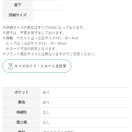
股下
-
詳細サイズ
※詳細サイズの単位はすべて(cm)になっております。
※採寸は、平置き採寸をしております。
※身幅、ウエストは（上記サイズ×2）- (3～4㎝)
ヒップは（上記サイズ×2）- (5～10㎝)
がヌード寸法の目安となります。
※ブランド表記サイズとは異なりますのでご注意ください。
サイズガイド・スカート丈目安
ポケット
あり
裏地
あり
伸縮性
なし
透け感
なし