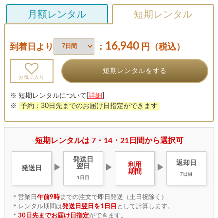
月額レンタル
短期レンタル
16,940
到着日より
：
円（税込）
短期レンタルをする
お気に入り
※ 短期レンタルについて[
詳細
]
※
予約：30日先までのお届け日指定ができます
短期レンタルは 7・14・21日間から選択可
発送日
返却日
利用
翌日
▶
▶
▶
発送日
期間
7日目
1日目
＊営業日
午前9時
までの注文で即日発送（土日祝除く）
＊レンタル期間は
発送日翌日を1日目
として計算します。
＊
30日先までお届け日指定
ができます。