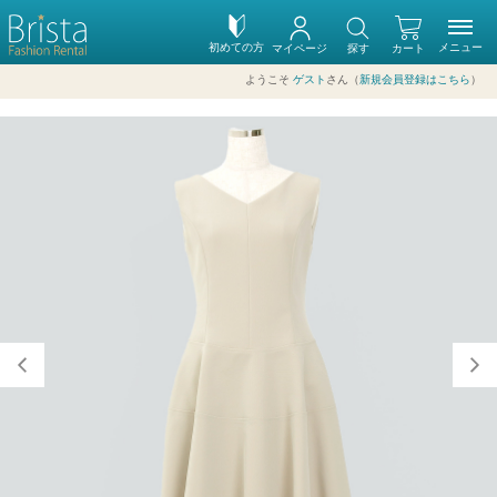
初めての方
メニュー
マイページ
探す
カート
ようこそ
ゲスト
さん（
新規会員登録はこちら
）