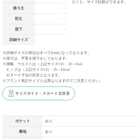
だくと、サイズ比較ができます。
後ろ丈
-
裄丈
-
股下
-
詳細サイズ
※詳細サイズの単位はすべて(cm)になっております。
※採寸は、平置き採寸をしております。
※身幅、ウエストは（上記サイズ×2）- (3～4㎝)
ヒップは（上記サイズ×2）- (5～10㎝)
がヌード寸法の目安となります。
※ブランド表記サイズとは異なりますのでご注意ください。
サイズガイド・スカート丈目安
ポケット
あり
裏地
あり