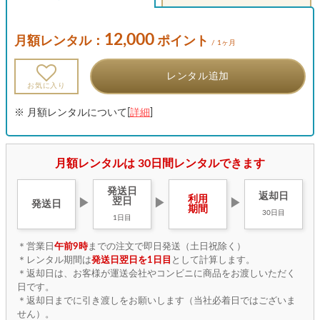
12,000
月額レンタル：
ポイント
/ 1ヶ月
レンタル追加
お気に入り
※ 月額レンタルについて[
詳細
]
月額レンタルは 30日間レンタルできます
発送日
返却日
利用
翌日
▶
▶
▶
発送日
期間
30日目
1日目
＊営業日
午前9時
までの注文で即日発送（土日祝除く）
＊レンタル期間は
発送日翌日を1日目
として計算します。
＊返却日は、お客様が運送会社やコンビニに商品をお渡しいただく
日です。
＊返却日までに引き渡しをお願いします（当社必着日ではございま
せん）。