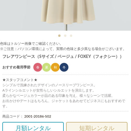
色味はトルソー画像でご確認ください。
※ご注意：パソコン環境によって、実際の色味と多少異なる場合がございます。
フレアワンピース（Sサイズ / ベージュ / FOXEY（フォクシー））
おすすめ着用季節
春
夏
秋
冬
★スタッフコメント★
シンプルで洗練されたデザインのノースリーブワンピース。
Aラインシルエットが女性らしいシルエットを演出します。
柔らかなベージュカラーが品のある印象を与え、様々なシーンで活躍。
お出かけやデートはもちろん、ジャケットをあわせてビジネスにもおすすめで
す。
商品コード：
2001-20186-S02
月額レンタル
短期レンタル