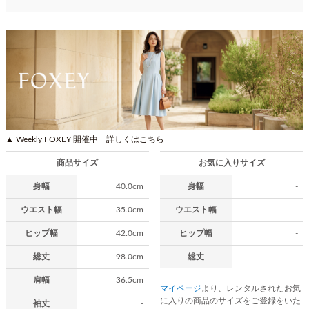
▲ Weekly FOXEY 開催中 詳しくはこちら
商品サイズ
お気に入りサイズ
身幅
40.0cm
身幅
-
ウエスト幅
35.0cm
ウエスト幅
-
ヒップ幅
42.0cm
ヒップ幅
-
総丈
98.0cm
総丈
-
肩幅
36.5cm
マイページ
より、レンタルされたお気
に入りの商品のサイズをご登録をいた
袖丈
-