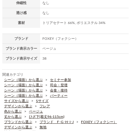
伸縮性
なし
透け感
なし
素材
トリアセテート 66%, ポリエステル 34%
ブランド
FOXEY（フォクシー）
ブランド表示カラー
ベージュ
ブランド表示サイズ
38
関連カテゴリ
シーン（場面）から選ぶ
セミナー参加
シーン（場面）から選ぶ
司会・登壇
シーン（場面）から選ぶ
会食・接待
シーン（場面）から選ぶ
パーティー
サイズから選ぶ
Sサイズ
デザインから選ぶ
フレア
色から選ぶ
ベージュ
丈から選ぶ
ひざ下(着丈96-115cm)
ブランドから選ぶ
ブランド F･G･H･I･J
FOXEY（フォクシー）
デザインから選ぶ
無地