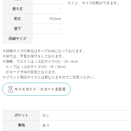
だくと、サイズ比較ができます。
後ろ丈
-
裄丈
73.0cm
股下
-
詳細サイズ
※詳細サイズの単位はすべて(cm)になっております。
※採寸は、平置き採寸をしております。
※身幅、ウエストは（上記サイズ×2）- (3～4㎝)
ヒップは（上記サイズ×2）- (5～10㎝)
がヌード寸法の目安となります。
※ブランド表記サイズとは異なりますのでご注意ください。
サイズガイド・スカート丈目安
ポケット
なし
裏地
あり