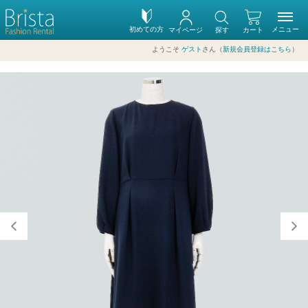
初めての方
メニュー
マイページ
探す
カート
ようこそ
ゲスト
さん（
新規会員登録はこちら
）