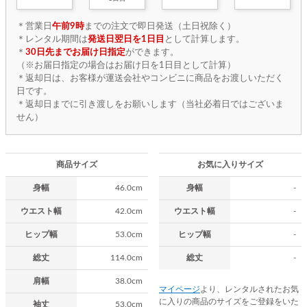
＊営業日
午前9時
までの注文で即日発送（土日祝除く）
＊レンタル期間は
発送日翌日を1日目
として計算します。
＊
30日先までお届け日指定
ができます。
（※お届日指定の場合はお届け日を1日目として計算）
＊返却日は、お客様が運送会社やコンビニに商品をお渡しいただく
日です。
＊返却日までに引き渡しをお願いします（当社必着日ではございま
せん）
商品サイズ
お気に入りサイズ
身幅
46.0cm
身幅
-
ウエスト幅
42.0cm
ウエスト幅
-
ヒップ幅
53.0cm
ヒップ幅
-
総丈
114.0cm
総丈
-
肩幅
38.0cm
マイページ
より、レンタルされたお気
に入りの商品のサイズをご登録をいた
袖丈
53.0cm