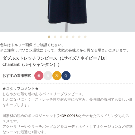
色味はトルソー画像でご確認ください。
※ご注意：パソコン環境によって、実際の色味と多少異なる場合がございます。
ダブルストレッチワンピース（Lサイズ / ネイビー / Lui
Chantant（ルイシャンタン））
おすすめ着用季節
春
夏
秋
冬
★スタッフコメント★
しなやかな落ち感のあるパフスリーブワンピース。
しわになりにくく、ストレッチ性や耐久性にも富み、長時間の着用でも美しい形
をキープします。
同素材の短めのボレロジャケット(
2439-00018
)と合わせたスタイリングもおス
スメです。
アクセサリーやクラッチバッグなどをコーディネイトしてオケージョンなど特別
なシーンに最適な1着です。