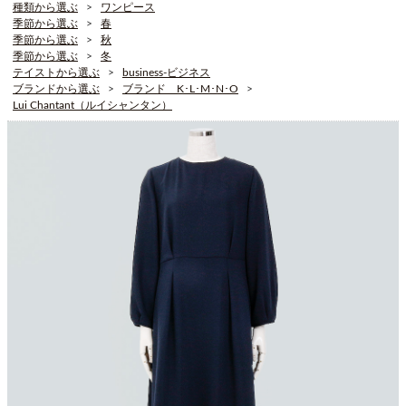
種類から選ぶ
ワンピース
季節から選ぶ
春
季節から選ぶ
秋
季節から選ぶ
冬
テイストから選ぶ
business-ビジネス
ブランドから選ぶ
ブランド K･L･M･N･O
Lui Chantant（ルイシャンタン）