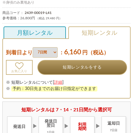
※身頃のみ裏地あり
商品コード：
2439-00019-L41
参考価格：
26,800円
（税込 29,480 円）
月額レンタル
短期レンタル
6,160
到着日より
：
円（税込）
短期レンタルをする
お気に入り
※ 短期レンタルについて[
詳細
]
※
予約：30日先までのお届け日指定ができます
短期レンタルは 7・14・21日間から選択可
発送日
返却日
利用
翌日
▶
▶
▶
発送日
期間
7日目
1日目