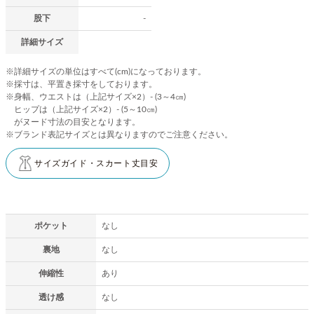
股下
-
詳細サイズ
※詳細サイズの単位はすべて(cm)になっております。
※採寸は、平置き採寸をしております。
※身幅、ウエストは（上記サイズ×2）- (3～4㎝)
ヒップは（上記サイズ×2）- (5～10㎝)
がヌード寸法の目安となります。
※ブランド表記サイズとは異なりますのでご注意ください。
サイズガイド・スカート丈目安
ポケット
なし
裏地
なし
伸縮性
あり
透け感
なし