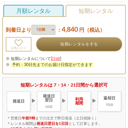
月額レンタル
短期レンタル
4,840
到着日より
：
円（税込）
短期レンタルをする
お気に入り
※ 短期レンタルについて[
詳細
]
※
予約：30日先までのお届け日指定ができます
短期レンタルは 7・14・21日間から選択可
発送日
返却日
利用
翌日
▶
▶
▶
発送日
期間
7日目
1日目
＊営業日
午前9時
までの注文で即日発送（土日祝除く）
＊レンタル期間は
発送日翌日を1日目
として計算します。