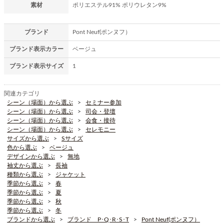
素材
ポリエステル91% ポリウレタン9%
ブランド
Pont Neuf(ポンヌフ）
ブランド表示カラー
ベージュ
ブランド表示サイズ
1
関連カテゴリ
シーン（場面）から選ぶ
セミナー参加
シーン（場面）から選ぶ
司会・登壇
シーン（場面）から選ぶ
会食・接待
シーン（場面）から選ぶ
セレモニー
サイズから選ぶ
Sサイズ
色から選ぶ
ベージュ
デザインから選ぶ
無地
袖丈から選ぶ
長袖
種類から選ぶ
ジャケット
季節から選ぶ
春
季節から選ぶ
夏
季節から選ぶ
秋
季節から選ぶ
冬
ブランドから選ぶ
ブランド P･Q･R･S･T
Pont Neuf(ポンヌフ）