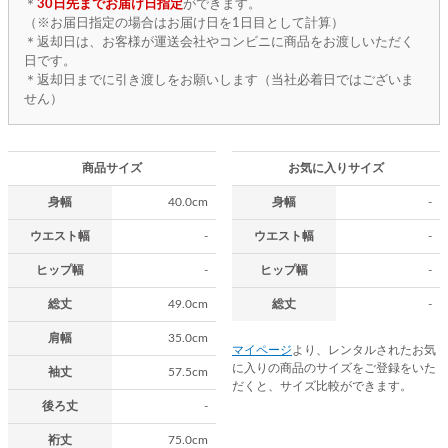
＊
30日先までお届け日指定
ができます。
（※お届日指定の場合はお届け日を1日目として計算）
＊返却日は、お客様が運送会社やコンビニに商品をお渡しいただく
日です。
＊返却日までに引き渡しをお願いします（当社必着日ではございま
せん）
商品サイズ
お気に入りサイズ
身幅
40.0cm
身幅
-
ウエスト幅
-
ウエスト幅
-
ヒップ幅
-
ヒップ幅
-
総丈
49.0cm
総丈
-
肩幅
35.0cm
マイページ
より、レンタルされたお気
に入りの商品のサイズをご登録をいた
袖丈
57.5cm
だくと、サイズ比較ができます。
後ろ丈
-
裄丈
75.0cm