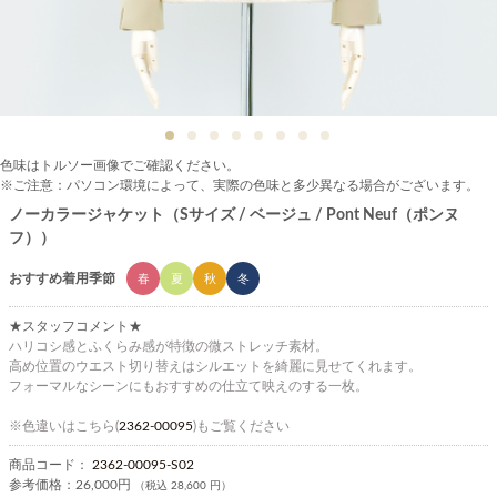
色味はトルソー画像でご確認ください。
※ご注意：パソコン環境によって、実際の色味と多少異なる場合がございます。
ノーカラージャケット（Sサイズ / ベージュ / Pont Neuf（ポンヌ
フ））
おすすめ着用季節
春
夏
秋
冬
★スタッフコメント★
ハリコシ感とふくらみ感が特徴の微ストレッチ素材。
高め位置のウエスト切り替えはシルエットを綺麗に見せてくれます。
フォーマルなシーンにもおすすめの仕立て映えのする一枚。
※色違いはこちら(
2362-00095
)もご覧ください
商品コード：
2362-00095-S02
参考価格：
26,000円
（税込 28,600 円）