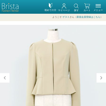
初めての方
メニュー
マイページ
探す
カート
ようこそ
ゲスト
さん（
新規会員登録はこちら
）