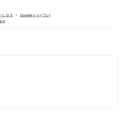
C･D･E
Double(ドゥーブレ)
そゆき