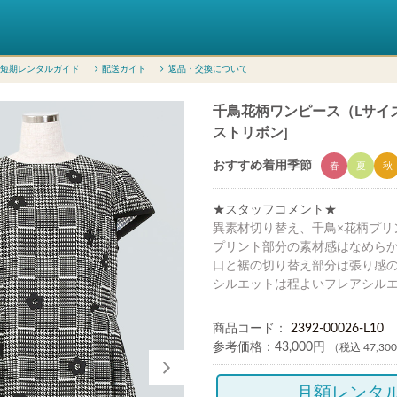
短期レンタルガイド
配送ガイド
返品・交換について
千鳥花柄ワンピース（Lサイズ /
ストリボン]
おすすめ着用季節
春
夏
秋
★スタッフコメント★
異素材切り替え、千鳥×花柄プリ
プリント部分の素材感はなめら
口と裾の切り替え部分は張り感
シルエットは程よいフレアシル
商品コード：
2392-00026-L10
参考価格：
43,000円
（税込 47,30
月額レンタ