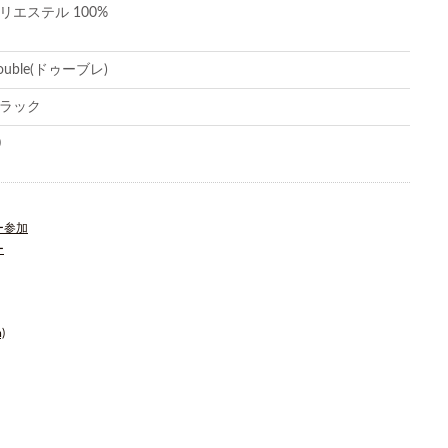
リエステル 100%
ouble(ドゥーブレ)
ラック
0
ー参加
ー
)