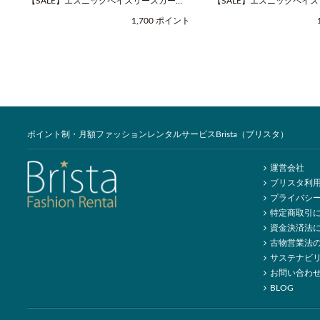
【SALE】エスニックペイズリースカーフ
【SALE】エスニックペイ
（Fサイズ / ネイビー / COOCO（クー
（Fサイズ / ベージュ / C
1,700 ポイント
コ））
コ））
ポイント制・月額ファッションレンタルサービスBrista（ブリスタ）
運営会社
ブリスタ利
プライバシ
特定商取引
資金決済法
古物営業法
サステナビ
お問い合わ
BLOG