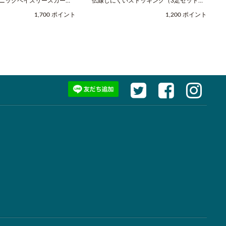
スニックペイズリースカーフ
伝線しにくいストッキング（3足セット）
レッド / COOCO（クー
（M-Lサイズ / ヌードベージュ /
1,700 ポイント
1,200 ポイント
SABRINA（サブリナ））