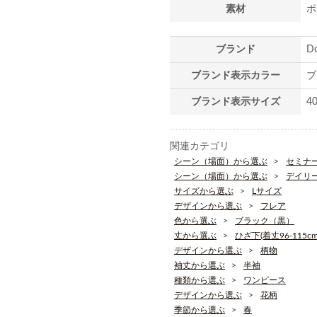
素材
ポ
ブランド
D
ブランド表示カラー
ブ
ブランド表示サイズ
4
関連カテゴリ
シーン（場面）から選ぶ
セミナ
シーン（場面）から選ぶ
デイリ
サイズから選ぶ
Lサイズ
デザインから選ぶ
フレア
色から選ぶ
ブラック（黒）
丈から選ぶ
ひざ下(着丈96-115cm
デザインから選ぶ
柄物
袖丈から選ぶ
半袖
種類から選ぶ
ワンピース
デザインから選ぶ
花柄
季節から選ぶ
春