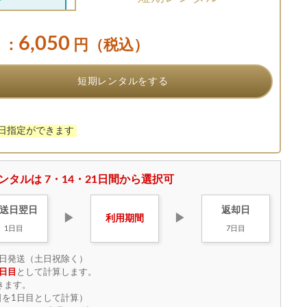
6,050
：
円（税込）
短期レンタルをする
け日指定ができます
ンタルは 7・14・21日間から選択可
送日
翌日
返却日
▶
▶
利用
期間
1日目
7日目
日発送（土日祝除く）
日目
として計算します。
きます。
を1日目として計算）