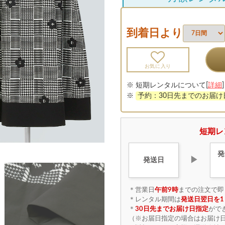
到着日より
お気に入り
※ 短期レンタルについて[
詳細
]
※
予約：30日先までのお届
短期レ
発
▶
発送日
＊営業日
午前9時
までの注文で即
＊レンタル期間は
発送日翌日を1
＊
30日先までお届け日指定
がで
（※お届日指定の場合はお届け日