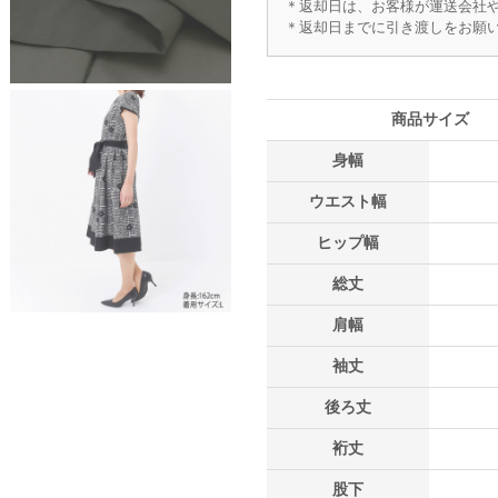
＊返却日は、お客様が運送会社
＊返却日までに引き渡しをお願
商品サイズ
身幅
ウエスト幅
ヒップ幅
総丈
肩幅
袖丈
後ろ丈
裄丈
股下