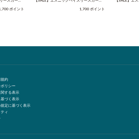
ズリースカーフ
【SALE】エスニックペイズリースカーフ
【SALE】エ
OOCO（クー
（Fサイズ / グリーン / COOCO（クー
（Fサイズ / 
1,700 ポイント
1,700 ポイント
コ））
コ））
用規約
ーポリシー
に関する表示
に基づく表示
の規定に基づく表示
リティ
せ