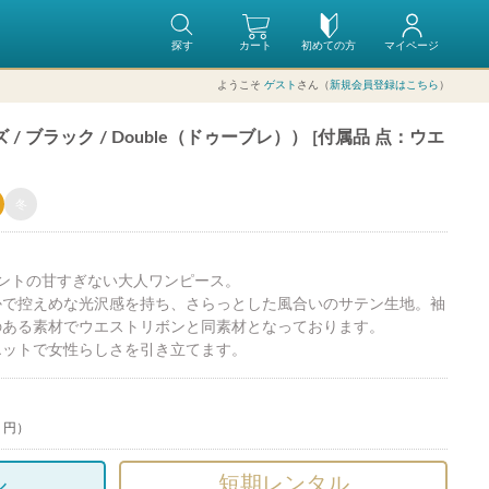
探す
カート
初めての方
マイページ
ようこそ
ゲスト
さん（
新規会員登録はこちら
）
 ブラック / Double（ドゥーブレ）） [付属品 点：ウエ
冬
ントの甘すぎない大人ワンピース。
かで控えめな光沢感を持ち、さらっとした風合いのサテン生地。袖
のある素材でウエストリボンと同素材となっております。
エットで女性らしさを引き立てます。
0 円）
ル
短期レンタル