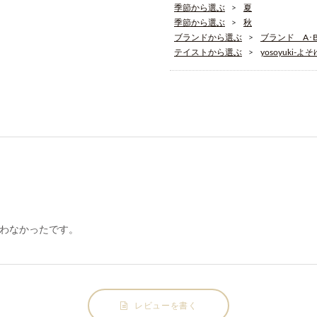
季節から選ぶ
夏
季節から選ぶ
秋
ブランドから選ぶ
ブランド A･B･
テイストから選ぶ
yosoyuki-よ
わなかったです。
レビューを書く