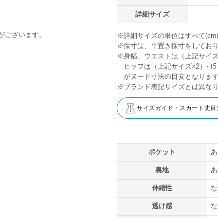
詳細サイズ
がございます。
※詳細サイズの単位はすべて(cm
※採寸は、平置き採寸をしてお
※身幅、ウエストは（上記サイズ×2
ヒップは（上記サイズ×2）- (5～
がヌード寸法の目安となりま
※ブランド表記サイズとは異な
サイズガイド・スカート丈目
ポケット
あ
裏地
あ
伸縮性
な
透け感
な