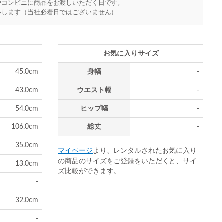
やコンビニに商品をお渡しいただく日です。
いします（当社必着日ではございません）
お気に入りサイズ
45.0cm
身幅
-
43.0cm
ウエスト幅
-
54.0cm
ヒップ幅
-
106.0cm
総丈
-
35.0cm
マイページ
より、レンタルされたお気に入り
の商品のサイズをご登録をいただくと、サイ
13.0cm
ズ比較ができます。
-
32.0cm
-