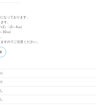
)になっております。
ります。
）- (3～4㎝)
10㎝)
す。
りますのでご注意ください。
安
り
り
し
し