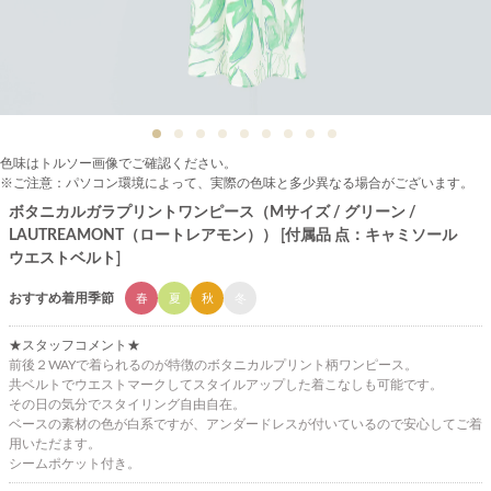
色味はトルソー画像でご確認ください。
※ご注意：パソコン環境によって、実際の色味と多少異なる場合がございます。
ボタニカルガラプリントワンピース（Mサイズ / グリーン /
LAUTREAMONT（ロートレアモン）） [付属品 点：キャミソール
ウエストベルト]
おすすめ着用季節
春
夏
秋
冬
★スタッフコメント★
前後２WAYで着られるのが特徴のボタニカルプリント柄ワンピース。
共ベルトでウエストマークしてスタイルアップした着こなしも可能です。
その日の気分でスタイリング自由自在。
ベースの素材の色が白系ですが、アンダードレスが付いているので安心してご着
用いただます。
シームポケット付き。