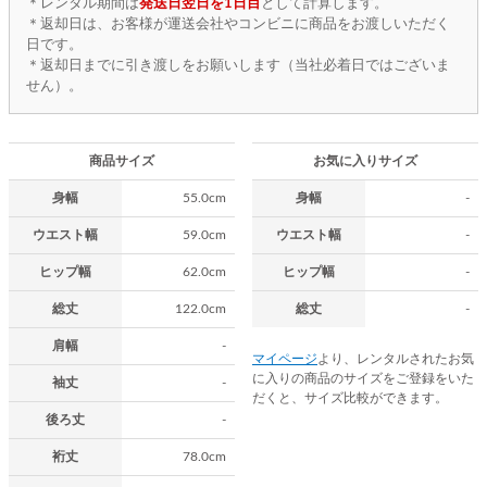
＊レンタル期間は
発送日翌日を1日目
として計算します。
＊返却日は、お客様が運送会社やコンビニに商品をお渡しいただく
日です。
＊返却日までに引き渡しをお願いします（当社必着日ではございま
せん）。
商品サイズ
お気に入りサイズ
身幅
55.0cm
身幅
-
ウエスト幅
59.0cm
ウエスト幅
-
ヒップ幅
62.0cm
ヒップ幅
-
総丈
122.0cm
総丈
-
肩幅
-
マイページ
より、レンタルされたお気
に入りの商品のサイズをご登録をいた
袖丈
-
だくと、サイズ比較ができます。
後ろ丈
-
裄丈
78.0cm