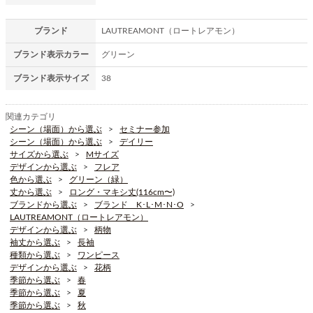
ブランド
LAUTREAMONT（ロートレアモン）
ブランド表示カラー
グリーン
ブランド表示サイズ
38
関連カテゴリ
シーン（場面）から選ぶ
セミナー参加
シーン（場面）から選ぶ
デイリー
サイズから選ぶ
Mサイズ
デザインから選ぶ
フレア
色から選ぶ
グリーン（緑）
丈から選ぶ
ロング・マキシ丈(116cm〜)
ブランドから選ぶ
ブランド K･L･M･N･O
LAUTREAMONT（ロートレアモン）
デザインから選ぶ
柄物
袖丈から選ぶ
長袖
種類から選ぶ
ワンピース
デザインから選ぶ
花柄
季節から選ぶ
春
季節から選ぶ
夏
季節から選ぶ
秋