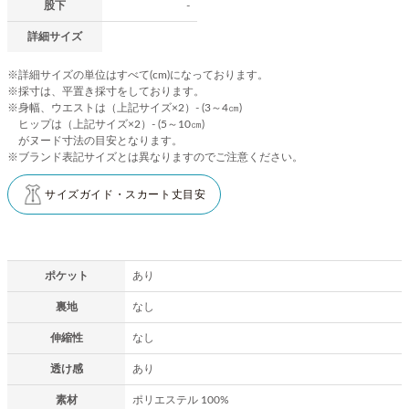
股下
-
詳細サイズ
※詳細サイズの単位はすべて(cm)になっております。
※採寸は、平置き採寸をしております。
※身幅、ウエストは（上記サイズ×2）- (3～4㎝)
ヒップは（上記サイズ×2）- (5～10㎝)
がヌード寸法の目安となります。
※ブランド表記サイズとは異なりますのでご注意ください。
サイズガイド・スカート丈目安
ポケット
あり
裏地
なし
伸縮性
なし
透け感
あり
素材
ポリエステル 100%