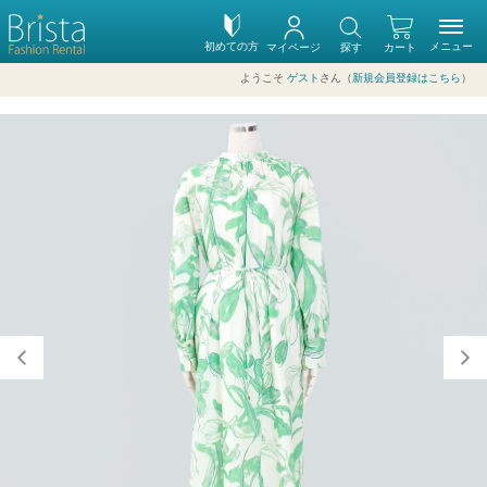
初めての方
メニュー
マイページ
探す
カート
ようこそ
ゲスト
さん（
新規会員登録はこちら
）