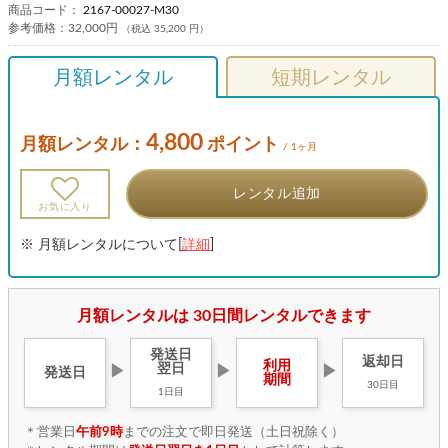
商品コード：
2167-00027-M30
参考価格：
32,000円
（税込 35,200 円）
月額レンタル
短期レンタル
4,800
月額レンタル：
ポイント
/ 1ヶ月
レンタル追加
お気に入り
※ 月額レンタルについて[
詳細
]
月額レンタルは 30日間レンタルできます
発送日
返却日
利用
翌日
▶
▶
▶
発送日
期間
30日目
1日目
＊営業日
午前9時
までの注文で即日発送（土日祝除く）