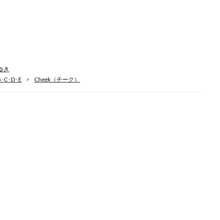
そゆき
C･D･E
Cheek（チーク）