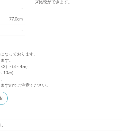
ズ比較ができます。
-
77.0cm
-
)になっております。
ります。
）- (3～4㎝)
10㎝)
す。
りますのでご注意ください。
安
し