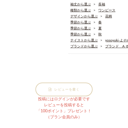
袖丈から選ぶ
長袖
種類から選ぶ
ワンピース
デザインから選ぶ
花柄
季節から選ぶ
春
季節から選ぶ
夏
季節から選ぶ
秋
テイストから選ぶ
yosoyuki-よ
ブランドから選ぶ
ブランド A･B･
レビューを書く
投稿にはログインが必要です
レビューを投稿すると
「100ポイント」プレゼント！
（プラン会員のみ）