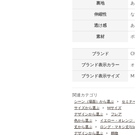
裏地
あ
伸縮性
な
透け感
あ
素材
ポ
ブランド
C
ブランド表示カラー
オ
ブランド表示サイズ
M
関連カテゴリ
シーン（場面）から選ぶ
セミナ
サイズから選ぶ
Mサイズ
デザインから選ぶ
フレア
色から選ぶ
イエロー・オレンジ
丈から選ぶ
ロング・マキシ丈(116
デザインから選ぶ
柄物