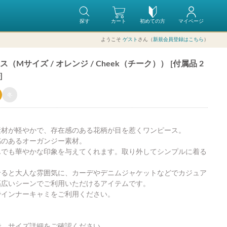
探す
カート
初めての方
マイページ
ようこそ
ゲスト
さん（
新規会員登録はこちら
）
サイズ / オレンジ / Cheek（チーク）） [付属品 2
]
冬
素材が軽やかで、存在感のある花柄が目を惹くワンピース。
感のあるオーガンジー素材。
んでも華やかな印象を与えてくれます。取り外してシンプルに着る
せると大人な雰囲気に、カーデやデニムジャケットなどでカジュア
幅広いシーンでご利用いただけるアイテムです。
でインナーキャミをご利用ください。
で、サイズ詳細をご確認ください。