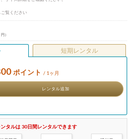
もご覧ください
0 円）
ル
短期レンタル
800
ポイント
/ 1ヶ月
レンタル追加
ンタルは 30日間レンタルできます