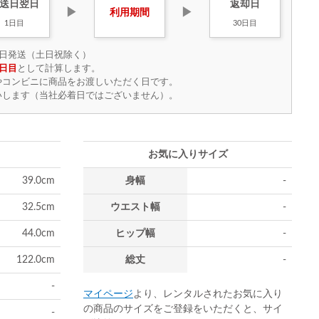
送日
翌日
返却日
▶
▶
利用
期間
1日目
30日目
日発送（土日祝除く）
日目
として計算します。
やコンビニに商品をお渡しいただく日です。
いします（当社必着日ではございません）。
お気に入りサイズ
39.0cm
身幅
-
32.5cm
ウエスト幅
-
44.0cm
ヒップ幅
-
122.0cm
総丈
-
-
マイページ
より、レンタルされたお気に入り
の商品のサイズをご登録をいただくと、サイ
-