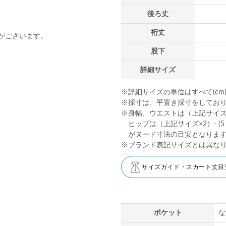
後ろ丈
裄丈
がございます。
股下
詳細サイズ
※詳細サイズの単位はすべて(cm
※採寸は、平置き採寸をしてお
※身幅、ウエストは（上記サイズ×2
ヒップは（上記サイズ×2）- (5～
がヌード寸法の目安となりま
※ブランド表記サイズとは異な
サイズガイド・スカート丈目
ポケット
な