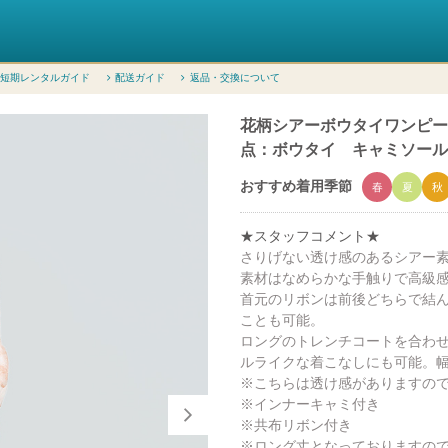
短期レンタルガイド
配送ガイド
返品・交換について
花柄シアーボウタイワンピース（M
点：ボウタイ キャミソール
おすすめ着用季節
春
夏
秋
★スタッフコメント★
さりげない透け感のあるシアー
素材はなめらかな手触りで高級
首元のリボンは前後どちらで結
ことも可能。
ロングのトレンチコートを合わ
ルライクな着こなしにも可能。
※こちらは透け感がありますの
※インナーキャミ付き
※共布リボン付き
※ロング丈となっておりますの