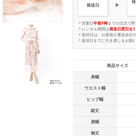
発
▶
発送日
＊営業日
午前9時
までの注文で即
＊レンタル期間は
発送日翌日を1
＊返却日は、お客様が運送会社
＊返却日までに引き渡しをお願
商品サイズ
身幅
ウエスト幅
ヒップ幅
総丈
肩幅
袖丈