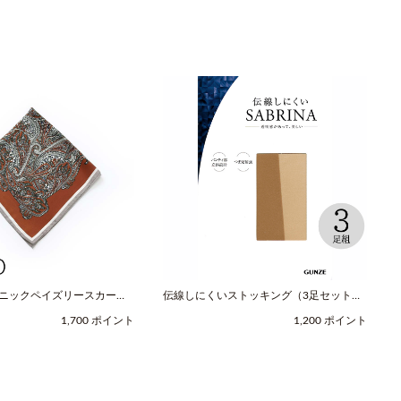
スニックペイズリースカーフ
伝線しにくいストッキング（3足セット）
レッド / COOCO（クー
（M-Lサイズ / ヌードベージュ /
1,700 ポイント
1,200 ポイント
SABRINA（サブリナ））