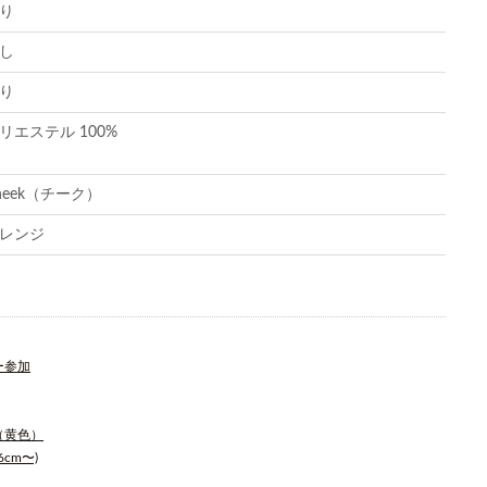
り
し
り
リエステル 100%
heek（チーク）
レンジ
ー参加
（黄色）
cm〜)