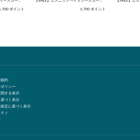
ズリースカーフ
【SALE】エスニックペイズリースカーフ
【SALE】エ
OOCO（クー
（Fサイズ / グリーン / COOCO（クー
（Fサイズ / 
1,700 ポイント
1,700 ポイント
コ））
コ））
用規約
ーポリシー
に関する表示
に基づく表示
の規定に基づく表示
リティ
せ