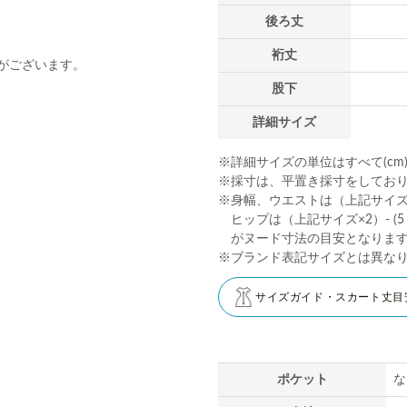
後ろ丈
裄丈
がございます。
股下
詳細サイズ
※詳細サイズの単位はすべて(cm
※採寸は、平置き採寸をしてお
※身幅、ウエストは（上記サイズ×2
ヒップは（上記サイズ×2）- (5～
がヌード寸法の目安となりま
※ブランド表記サイズとは異な
サイズガイド・スカート丈目
ポケット
な