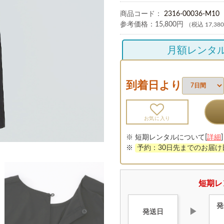
商品コード：
2316-00036-M10
参考価格：
15,800円
（税込 17,38
月額レンタ
到着日より
お気に入り
※ 短期レンタルについて[
詳細
]
※
予約：30日先までのお届
短期レ
発
▶
発送日