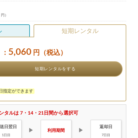
0 円）
ル
短期レンタル
5,060
：
円（税込）
短期レンタルをする
け日指定ができます
ンタルは 7・14・21日間から選択可
送日
翌日
返却日
▶
▶
利用
期間
1日目
7日目