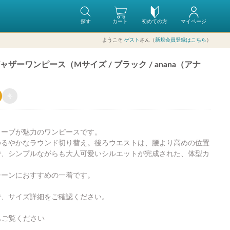
探す
カート
初めての方
マイページ
ようこそ
ゲスト
さん（
新規会員登録はこちら
）
ーワンピース（Mサイズ / ブラック / anana（アナ
冬
リーブが魅力のワンピースです。
ゆるやかなラウンド切り替え。後ろウエストは、腰より高めの位置
で、シンプルながらも大人可愛いシルエットが完成された、体型カ
。
シーンにおすすめの一着です。
で、サイズ詳細をご確認ください。
もご覧ください