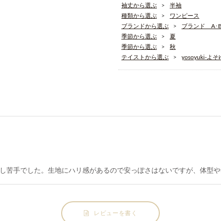
袖丈から選ぶ
半袖
種類から選ぶ
ワンピース
ブランドから選ぶ
ブランド A･B･
季節から選ぶ
夏
季節から選ぶ
秋
テイストから選ぶ
yosoyuki-よ
し苦手でした。生地にハリ感があるので安っぽさはないですが、体型や
レビューを書く