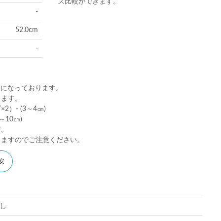
ズ比較ができます。
-
52.0cm
-
)になっております。
ります。
）- (3～4㎝)
10㎝)
す。
りますのでご注意ください。
安
し