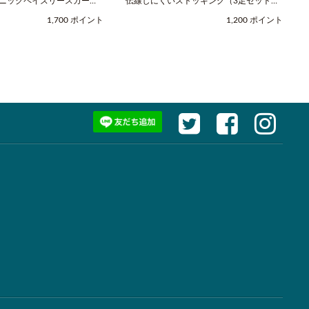
スニックペイズリースカーフ
伝線しにくいストッキング（3足セット）
レッド / COOCO（クー
（M-Lサイズ / ヌードベージュ /
1,700 ポイント
1,200 ポイント
SABRINA（サブリナ））