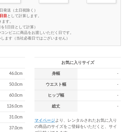
日発送（土日祝除く）
日目
として計算します。
きます。
を1日目として計算）
やコンビニに商品をお渡しいただく日です。
いします（当社必着日ではございません）
お気に入りサイズ
46.0cm
身幅
-
50.0cm
ウエスト幅
-
60.0cm
ヒップ幅
-
126.0cm
総丈
-
31.0cm
マイページ
より、レンタルされたお気に入り
の商品のサイズをご登録をいただくと、サイ
37.0cm