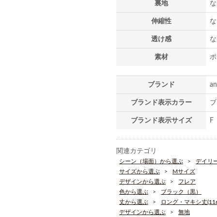
裏地
な
伸縮性
な
透け感
な
素材
ポ
ブランド
a
ブランド表示カラー
ブ
ブランド表示サイズ
F
関連カテゴリ
シーン（場面）から選ぶ
デイリ
サイズから選ぶ
Mサイズ
デザインから選ぶ
フレア
色から選ぶ
ブラック（黒）
丈から選ぶ
ロング・マキシ丈(116
デザインから選ぶ
無地