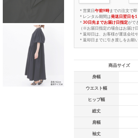
＊営業日
午前9時
までの注文で即
＊レンタル期間は
発送日翌日を1
＊
30日先までお届け日指定
がで
（※お届日指定の場合はお届け日
＊返却日は、お客様が運送会社
＊返却日までに引き渡しをお願
商品サイズ
身幅
ウエスト幅
ヒップ幅
総丈
肩幅
袖丈