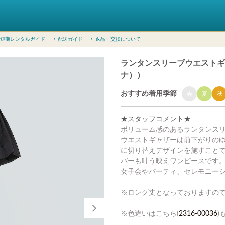
短期レンタルガイド
配送ガイド
返品・交換について
ランタンスリーブウエストギャザ
ナ））
おすすめ着用季節
春
夏
秋
★スタッフコメント★
ボリューム感のあるランタンス
ウエストギャザーは前下がりの
に切り替えデザインを施すこと
バーも叶う映えワンピースです
女子会やパーティ、セレモニー
※ロング丈となっておりますの
※色違いはこちら(
2316-00036
)