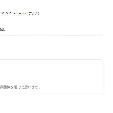
C･D･E
anana（アナナ）
そゆき
雰囲気を選ぶと思います。