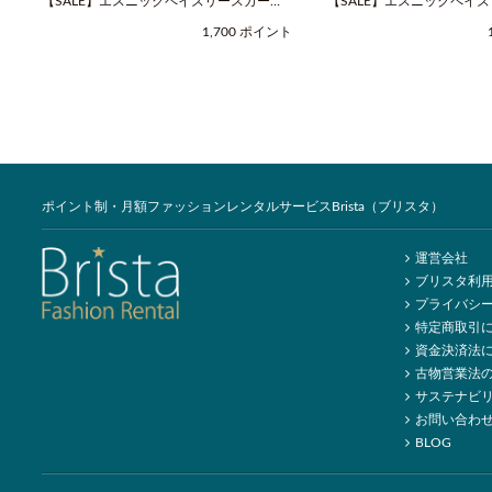
【SALE】エスニックペイズリースカーフ
【SALE】エスニックペイ
（Fサイズ / ネイビー / COOCO（クー
（Fサイズ / ベージュ / C
1,700 ポイント
コ））
コ））
ポイント制・月額ファッションレンタルサービスBrista（ブリスタ）
運営会社
ブリスタ利
プライバシ
特定商取引
資金決済法
古物営業法
サステナビ
お問い合わ
BLOG