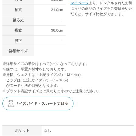
マイページ
より、レンタルされたお気
に入りの商品のサイズをご登録をいた
袖丈
21.0cm
だくと、サイズ比較ができます。
後ろ丈
-
裄丈
38.0cm
股下
-
詳細サイズ
※詳細サイズの単位はすべて(cm)になっております。
※採寸は、平置き採寸をしております。
※身幅、ウエストは（上記サイズ×2）- (3～4㎝)
ヒップは（上記サイズ×2）- (5～10㎝)
がヌード寸法の目安となります。
※ブランド表記サイズとは異なりますのでご注意ください。
サイズガイド・スカート丈目安
ポケット
なし