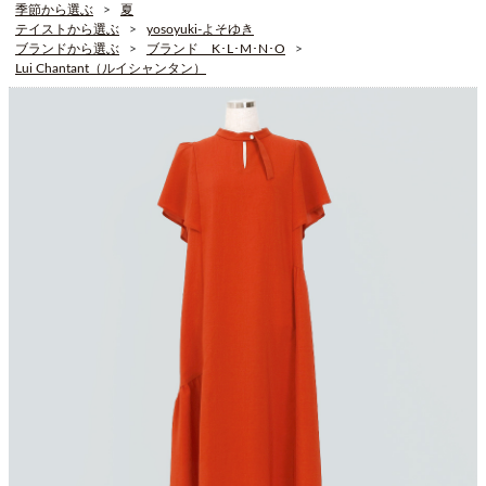
季節から選ぶ
夏
テイストから選ぶ
yosoyuki-よそゆき
ブランドから選ぶ
ブランド K･L･M･N･O
Lui Chantant（ルイシャンタン）