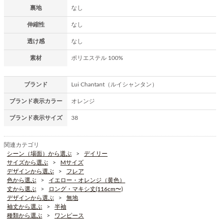
裏地
なし
伸縮性
なし
透け感
なし
素材
ポリエステル 100%
ブランド
Lui Chantant（ルイシャンタン）
ブランド表示カラー
オレンジ
ブランド表示サイズ
38
関連カテゴリ
シーン（場面）から選ぶ
デイリー
サイズから選ぶ
Mサイズ
デザインから選ぶ
フレア
色から選ぶ
イエロー・オレンジ（黄色）
丈から選ぶ
ロング・マキシ丈(116cm〜)
デザインから選ぶ
無地
袖丈から選ぶ
半袖
種類から選ぶ
ワンピース