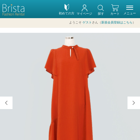
初めての方
メニュー
マイページ
探す
カート
ようこそ
ゲスト
さん（
新規会員登録はこちら
）