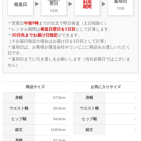
返却日
利用
翌日
▶
▶
▶
発送日
期間
7日目
1日目
＊営業日
午前9時
までの注文で即日発送（土日祝除く）
＊レンタル期間は
発送日翌日を1日目
として計算します。
＊
30日先までお届け日指定
ができます。
（※お届日指定の場合はお届け日を1日目として計算）
＊返却日は、お客様が運送会社やコンビニに商品をお渡しいただく
日です。
＊返却日までに引き渡しをお願いします（当社必着日ではございま
せん）
商品サイズ
お気に入りサイズ
身幅
47.0cm
身幅
-
ウエスト幅
50.0cm
ウエスト幅
-
ヒップ幅
54.0cm
ヒップ幅
-
総丈
118.0cm
総丈
-
肩幅
31.5cm