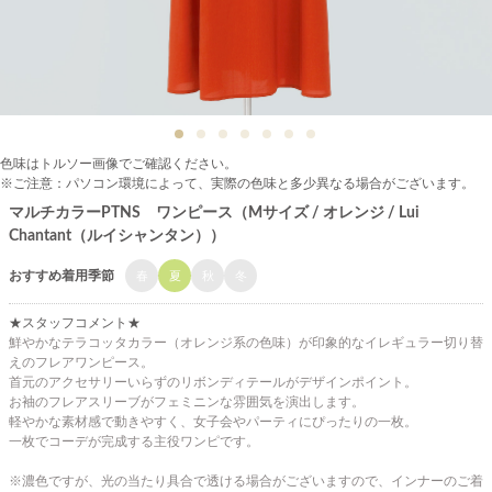
色味はトルソー画像でご確認ください。
※ご注意：パソコン環境によって、実際の色味と多少異なる場合がございます。
マルチカラーPTNS ワンピース（Mサイズ / オレンジ / Lui
Chantant（ルイシャンタン））
おすすめ着用季節
春
夏
秋
冬
★スタッフコメント★
鮮やかなテラコッタカラー（オレンジ系の色味）が印象的なイレギュラー切り替
えのフレアワンピース。
首元のアクセサリーいらずのリボンディテールがデザインポイント。
お袖のフレアスリーブがフェミニンな雰囲気を演出します。
軽やかな素材感で動きやすく、女子会やパーティにぴったりの一枚。
一枚でコーデが完成する主役ワンピです。
※濃色ですが、光の当たり具合で透ける場合がございますので、インナーのご着