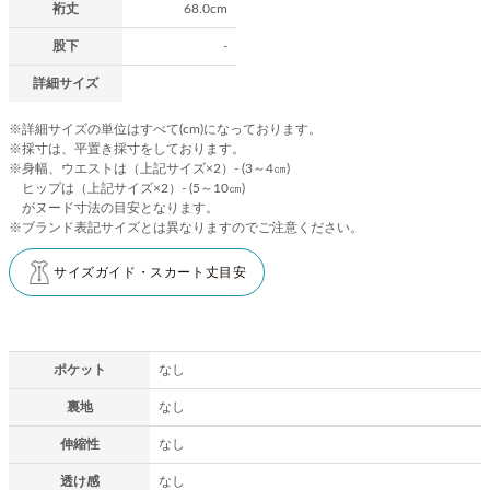
裄丈
68.0cm
股下
-
詳細サイズ
※詳細サイズの単位はすべて(cm)になっております。
※採寸は、平置き採寸をしております。
※身幅、ウエストは（上記サイズ×2）- (3～4㎝)
ヒップは（上記サイズ×2）- (5～10㎝)
がヌード寸法の目安となります。
※ブランド表記サイズとは異なりますのでご注意ください。
サイズガイド・スカート丈目安
ポケット
なし
裏地
なし
伸縮性
なし
透け感
なし