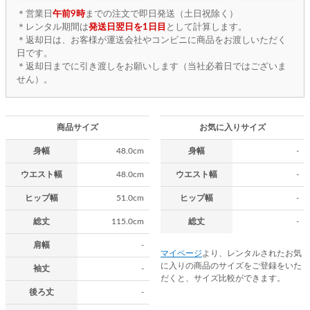
＊営業日
午前9時
までの注文で即日発送（土日祝除く）
＊レンタル期間は
発送日翌日を1日目
として計算します。
＊返却日は、お客様が運送会社やコンビニに商品をお渡しいただく
日です。
＊返却日までに引き渡しをお願いします（当社必着日ではございま
せん）。
商品サイズ
お気に入りサイズ
身幅
48.0cm
身幅
-
ウエスト幅
48.0cm
ウエスト幅
-
ヒップ幅
51.0cm
ヒップ幅
-
総丈
115.0cm
総丈
-
肩幅
-
マイページ
より、レンタルされたお気
に入りの商品のサイズをご登録をいた
袖丈
-
だくと、サイズ比較ができます。
後ろ丈
-