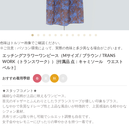
色味はトルソー画像でご確認ください。
※ご注意：パソコン環境によって、実際の色味と多少異なる場合がございます。
エッチングフラワーワンピース（Mサイズ / ブラウン / TRANS
WORK（トランスワーク）） [付属品 点：キャミソール ウエスト
ベルト]
おすすめ着用季節
春
夏
秋
冬
★スタッフコメント★
繊細な小花柄が上品に映えるワンピース。
首元のギャザーとふんわりとしたラグランスリーブが優しい印象をプラス。
しなやかで良質なドレープ性と上品な風合いが特徴的で、上質感溢れる軽やかな
シフォン素材。
共布リボンは取り外し可能でシルエット調整も自在です。
女子会やセレモニーにぴったりの華やかさを持つ一着です。