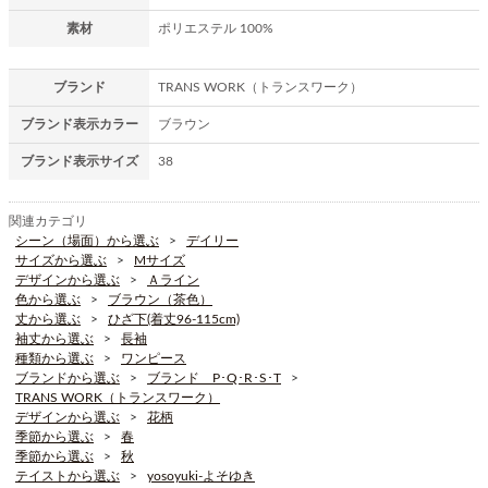
素材
ポリエステル 100%
ブランド
TRANS WORK（トランスワーク）
ブランド表示カラー
ブラウン
ブランド表示サイズ
38
関連カテゴリ
シーン（場面）から選ぶ
デイリー
サイズから選ぶ
Mサイズ
デザインから選ぶ
Ａライン
色から選ぶ
ブラウン（茶色）
丈から選ぶ
ひざ下(着丈96-115cm)
袖丈から選ぶ
長袖
種類から選ぶ
ワンピース
ブランドから選ぶ
ブランド P･Q･R･S･T
TRANS WORK（トランスワーク）
デザインから選ぶ
花柄
季節から選ぶ
春
季節から選ぶ
秋
テイストから選ぶ
yosoyuki-よそゆき