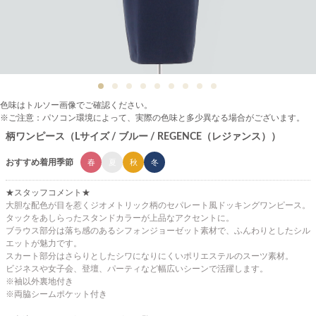
色味はトルソー画像でご確認ください。
※ご注意：パソコン環境によって、実際の色味と多少異なる場合がございます。
柄ワンピース（Lサイズ / ブルー / REGENCE（レジァンス））
おすすめ着用季節
春
夏
秋
冬
★スタッフコメント★
大胆な配色が目を惹くジオメトリック柄のセパレート風ドッキングワンピース。
タックをあしらったスタンドカラーが上品なアクセントに。
ブラウス部分は落ち感のあるシフォンジョーゼット素材で、ふんわりとしたシル
エットが魅力です。
スカート部分はさらりとしたシワになりにくいポリエステルのスーツ素材。
ビジネスや女子会、登壇、パーティなど幅広いシーンで活躍します。
※袖以外裏地付き
※両脇シームポケット付き