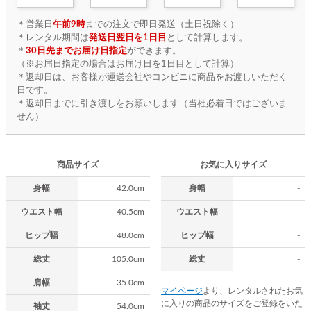
＊営業日
午前9時
までの注文で即日発送（土日祝除く）
＊レンタル期間は
発送日翌日を1日目
として計算します。
＊
30日先までお届け日指定
ができます。
（※お届日指定の場合はお届け日を1日目として計算）
＊返却日は、お客様が運送会社やコンビニに商品をお渡しいただく
日です。
＊返却日までに引き渡しをお願いします（当社必着日ではございま
せん）
商品サイズ
お気に入りサイズ
身幅
42.0cm
身幅
-
ウエスト幅
40.5cm
ウエスト幅
-
ヒップ幅
48.0cm
ヒップ幅
-
総丈
105.0cm
総丈
-
肩幅
35.0cm
マイページ
より、レンタルされたお気
に入りの商品のサイズをご登録をいた
袖丈
54.0cm