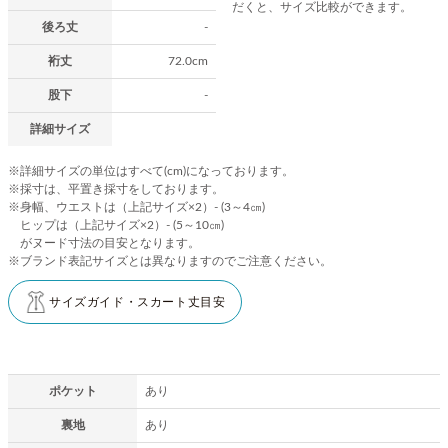
だくと、サイズ比較ができます。
後ろ丈
-
裄丈
72.0cm
股下
-
詳細サイズ
※詳細サイズの単位はすべて(cm)になっております。
※採寸は、平置き採寸をしております。
※身幅、ウエストは（上記サイズ×2）- (3～4㎝)
ヒップは（上記サイズ×2）- (5～10㎝)
がヌード寸法の目安となります。
※ブランド表記サイズとは異なりますのでご注意ください。
サイズガイド・スカート丈目安
ポケット
あり
裏地
あり