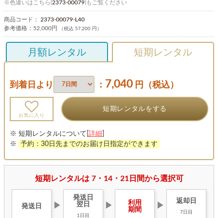
※色違いはこちら(
2373-00079
)もご覧ください
商品コード：
2373-00079-L40
参考価格：
52,000円
（税込 57,200 円）
月額レンタル
短期レンタル
7,040
到着日より
：
円（税込）
短期レンタルをする
お気に入り
※ 短期レンタルについて[
詳細
]
※
予約：30日先までのお届け日指定ができます
短期レンタルは 7・14・21日間から選択可
発送日
返却日
利用
翌日
▶
▶
▶
発送日
期間
7日目
1日目