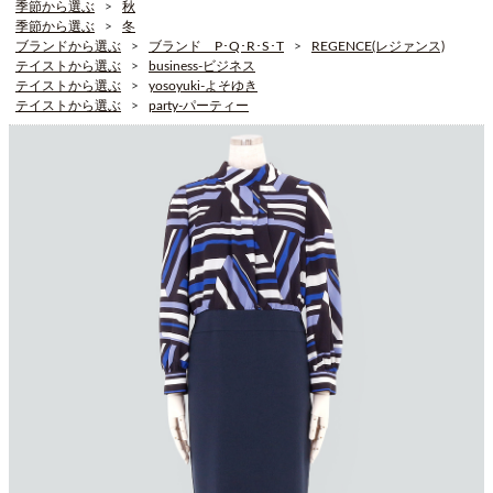
季節から選ぶ
秋
季節から選ぶ
冬
ブランドから選ぶ
ブランド P･Q･R･S･T
REGENCE(レジァンス)
テイストから選ぶ
business-ビジネス
テイストから選ぶ
yosoyuki-よそゆき
テイストから選ぶ
party-パーティー