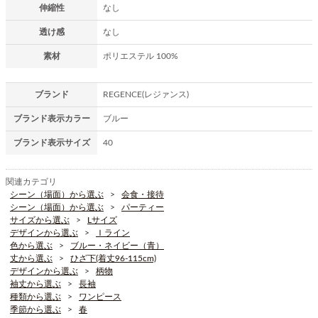
伸縮性
なし
透け感
なし
素材
ポリエステル 100%
ブランド
REGENCE(レジァンス)
ブランド表示カラー
ブルー
ブランド表示サイズ
40
関連カテゴリ
シーン（場面）から選ぶ
会食・接待
シーン（場面）から選ぶ
パーティー
サイズから選ぶ
Lサイズ
デザインから選ぶ
Ｉライン
色から選ぶ
ブルー・ネイビー（青）
丈から選ぶ
ひざ下(着丈96-115cm)
デザインから選ぶ
柄物
袖丈から選ぶ
長袖
種類から選ぶ
ワンピース
季節から選ぶ
春