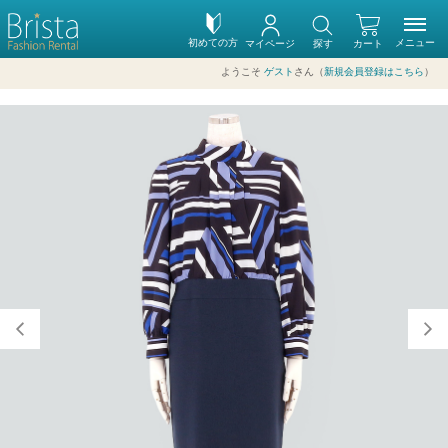
初めての方
メニュー
マイページ
探す
カート
ようこそ
ゲスト
さん（
新規会員登録はこちら
）