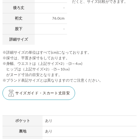
だくと、サイズ比較ができます。
後ろ丈
-
裄丈
76.0cm
股下
-
詳細サイズ
※詳細サイズの単位はすべて(cm)になっております。
※採寸は、平置き採寸をしております。
※身幅、ウエストは（上記サイズ×2）- (3～4㎝)
ヒップは（上記サイズ×2）- (5～10㎝)
がヌード寸法の目安となります。
※ブランド表記サイズとは異なりますのでご注意ください。
サイズガイド・スカート丈目安
ポケット
あり
裏地
あり