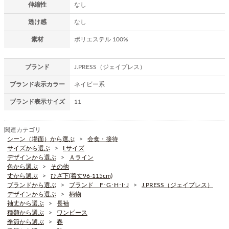
伸縮性
なし
透け感
なし
素材
ポリエステル 100%
ブランド
J.PRESS（ジェイプレス）
ブランド表示カラー
ネイビー系
ブランド表示サイズ
11
関連カテゴリ
シーン（場面）から選ぶ
会食・接待
サイズから選ぶ
Lサイズ
デザインから選ぶ
Ａライン
色から選ぶ
その他
丈から選ぶ
ひざ下(着丈96-115cm)
ブランドから選ぶ
ブランド F･G･H･I･J
J.PRESS（ジェイプレス）
デザインから選ぶ
柄物
袖丈から選ぶ
長袖
種類から選ぶ
ワンピース
季節から選ぶ
春