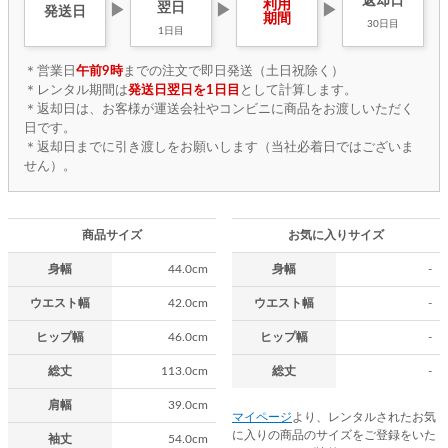
返却日
利用
翌日
▶
▶
▶
発送日
期間
30日目
1日目
＊営業日
午前9時
までの注文で即日発送（土日祝除く）
＊レンタル期間は
発送日翌日を1日目
として計算します。
＊返却日は、お客様が運送会社やコンビニに商品をお渡しいただく
日です。
＊返却日までに引き渡しをお願いします（当社必着日ではございま
せん）。
商品サイズ
お気に入りサイズ
身幅
44.0cm
身幅
-
ウエスト幅
42.0cm
ウエスト幅
-
ヒップ幅
46.0cm
ヒップ幅
-
総丈
113.0cm
総丈
-
肩幅
39.0cm
マイページ
より、レンタルされたお気
に入りの商品のサイズをご登録をいた
袖丈
54.0cm