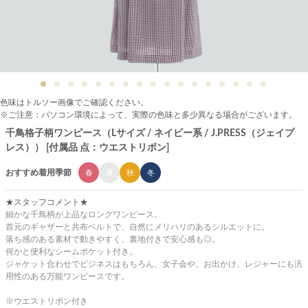
色味はトルソー画像でご確認ください。
※ご注意：パソコン環境によって、実際の色味と多少異なる場合がございます。
千鳥格子柄ワンピース（Lサイズ / ネイビー系 / J.PRESS（ジェイプ
レス）） [付属品 点：ウエストリボン]
おすすめ着用季節
春
夏
秋
冬
★スタッフコメント★
細かな千鳥柄が上品なロングワンピース。
首元のギャザーと共布ベルトで、自然にメリハリのあるシルエットに。
落ち感のある素材で動きやすく、裏地付きで安心感も◎。
何かと便利なシームポケット付き。
ジャケット合わせでビジネスはもちろん、女子会や、お出かけ、レジャーにも汎
用性のある万能ワンピースです。
※ウエストリボン付き