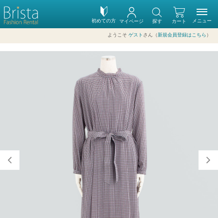
初めての方
メニュー
マイページ
探す
カート
ようこそ
ゲスト
さん（
新規会員登録はこちら
）