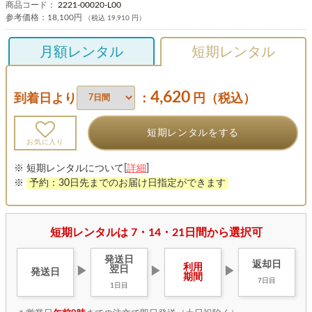
商品コード：
2221-00020-L00
参考価格：
18,100円
（税込 19,910 円）
月額レンタル
短期レンタル
4,620
到着日より
：
円（税込）
短期レンタルをする
お気に入り
※ 短期レンタルについて[
詳細
]
※
予約：30日先までのお届け日指定ができます
短期レンタルは 7・14・21日間から選択可
発送日
返却日
利用
翌日
▶
▶
▶
発送日
期間
7日目
1日目