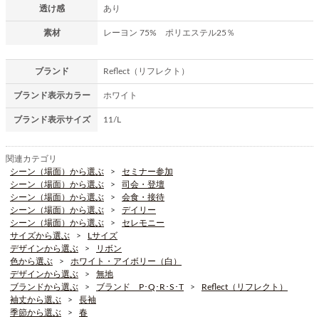
透け感
あり
素材
レーヨン 75% ポリエステル25％
ブランド
Reflect（リフレクト）
ブランド表示カラー
ホワイト
ブランド表示サイズ
11/L
関連カテゴリ
シーン（場面）から選ぶ
セミナー参加
シーン（場面）から選ぶ
司会・登壇
シーン（場面）から選ぶ
会食・接待
シーン（場面）から選ぶ
デイリー
シーン（場面）から選ぶ
セレモニー
サイズから選ぶ
Lサイズ
デザインから選ぶ
リボン
色から選ぶ
ホワイト・アイボリー（白）
デザインから選ぶ
無地
ブランドから選ぶ
ブランド P･Q･R･S･T
Reflect（リフレクト）
袖丈から選ぶ
長袖
季節から選ぶ
春