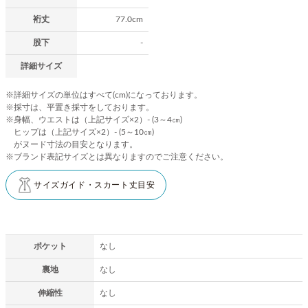
裄丈
77.0cm
股下
-
詳細サイズ
※詳細サイズの単位はすべて(cm)になっております。
※採寸は、平置き採寸をしております。
※身幅、ウエストは（上記サイズ×2）- (3～4㎝)
ヒップは（上記サイズ×2）- (5～10㎝)
がヌード寸法の目安となります。
※ブランド表記サイズとは異なりますのでご注意ください。
サイズガイド・スカート丈目安
ポケット
なし
裏地
なし
伸縮性
なし