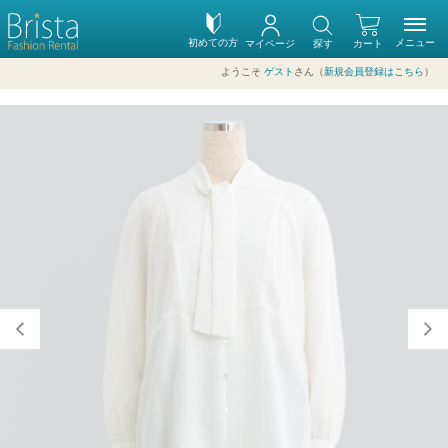
初めての方
メニュー
マイページ
探す
カート
ようこそ
ゲスト
さん（
新規会員登録はこちら
）