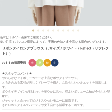
色味はトルソー画像でご確認ください。
※ご注意：パソコン環境によって、実際の色味と多少異なる場合がございます。
リボンタイロングブラウス（Lサイズ / ホワイト / Reflect（リフレク
ト））
おすすめ着用季節
春
夏
秋
冬
★スタッフコメント★
やわらかなアイボリーカラーが上品なボウタイブラウス。
とろみのある素材が美しくドレープを描き、女性らしいシルエットを演出しま
す。
ボウタイデザインが顔まわりを華やかに見せ、程よいボリューム袖が今らしい印
象に。
ジャケットと合わせてビジネスやセレモニーに最適です。
きれいめスタイルでパーティや女子会にも活躍する一着です。