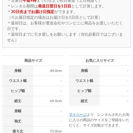
＊営業日
午前9時
までの注文で即日発送（土日祝除く）
＊レンタル期間は
発送日翌日を1日目
として計算します。
＊
30日先までお届け日指定
ができます。
（※お届日指定の場合はお届け日を1日目として計算）
＊返却日は、お客様が運送会社やコンビニに商品をお渡しいただく
日です。
＊返却日までに引き渡しをお願いします（当社必着日ではございま
せん）
商品サイズ
お気に入りサイズ
身幅
44.0cm
身幅
-
ウエスト幅
-
ウエスト幅
-
ヒップ幅
-
ヒップ幅
-
総丈
69.0cm
総丈
-
肩幅
-
マイページ
より、レンタルされたお気
に入りの商品のサイズをご登録をいた
袖丈
-
だくと、サイズ比較ができます。
後ろ丈
72.0cm