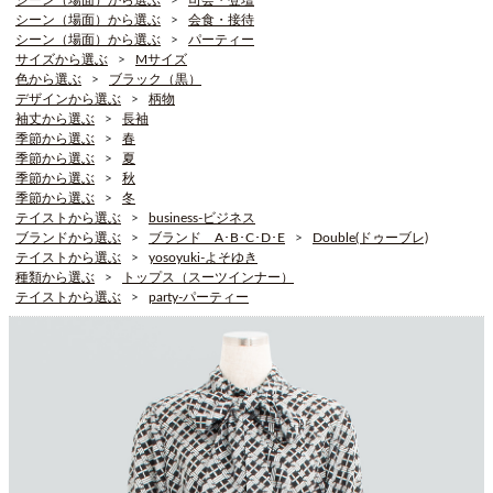
シーン（場面）から選ぶ
会食・接待
シーン（場面）から選ぶ
パーティー
サイズから選ぶ
Mサイズ
色から選ぶ
ブラック（黒）
デザインから選ぶ
柄物
袖丈から選ぶ
長袖
季節から選ぶ
春
季節から選ぶ
夏
季節から選ぶ
秋
季節から選ぶ
冬
テイストから選ぶ
business-ビジネス
ブランドから選ぶ
ブランド A･B･C･D･E
Double(ドゥーブレ)
テイストから選ぶ
yosoyuki-よそゆき
種類から選ぶ
トップス（スーツインナー）
テイストから選ぶ
party-パーティー