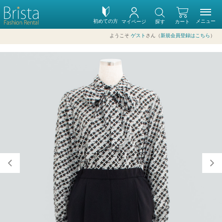
初めての方
メニュー
マイページ
探す
カート
ようこそ
ゲスト
さん（
新規会員登録はこちら
）