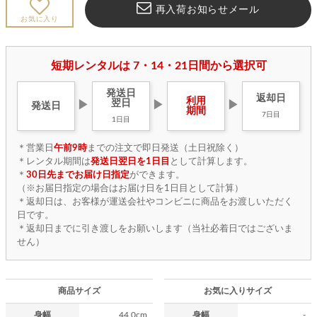
再入荷お知らせメール
お気に入り
短期レンタルは 7・14・21日間から選択可
発送日
返却日
利用
翌日
▶
▶
▶
発送日
期間
7日目
1日目
＊営業日
午前9時
までの注文で即日発送（土日祝除く）
＊レンタル期間は
発送日翌日を1日目
として計算します。
＊
30日先までお届け日指定
ができます。
（※お届日指定の場合はお届け日を1日目として計算）
＊返却日は、お客様が運送会社やコンビニに商品をお渡しいただく
日です。
＊返却日までに引き渡しをお願いします（当社必着日ではございま
せん）
商品サイズ
お気に入りサイズ
身幅
44.0cm
身幅
-