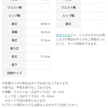
ウエスト幅
-
ウエスト幅
-
ヒップ幅
-
ヒップ幅
-
総丈
58.0cm
総丈
-
肩幅
36.5cm
マイページ
より、レンタルされたお気
に入りの商品のサイズをご登録をいた
袖丈
57.5cm
だくと、サイズ比較ができます。
後ろ丈
-
裄丈
77.0cm
股下
-
詳細サイズ
※詳細サイズの単位はすべて(cm)になっております。
※採寸は、平置き採寸をしております。
※身幅、ウエストは（上記サイズ×2）- (3～4㎝)
ヒップは（上記サイズ×2）- (5～10㎝)
がヌード寸法の目安となります。
※ブランド表記サイズとは異なりますのでご注意ください。