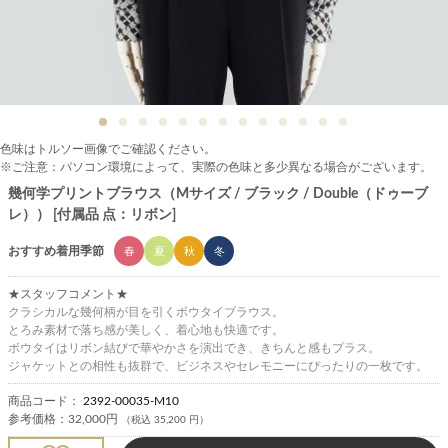
色味はトルソー画像でご確認ください。
※ご注意：パソコン環境によって、実際の色味と多少異なる場合がございます。
幾何学プリントブラウス（Mサイズ / ブラック / Double（ドゥーブ
レ）） [付属品 点：リボン]
おすすめ着用季節
春
夏
秋
冬
★スタッフコメント★
クラシカルな幾何柄が目を引くボウタイブラウス。
とろみ素材で落ち感が美しく、着心地も快適です。
ボウタイはリボン結びで華やかさを演出でき、きちんと感もプラス。
ジャケットとの相性も抜群で、ビジネスやセレモニーにぴったりの一枚です。
商品コード：
2392-00035-M10
参考価格：
32,000円
（税込 35,200 円）