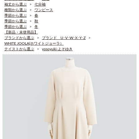
袖丈から選ぶ
七分袖
種類から選ぶ
ワンピース
季節から選ぶ
春
季節から選ぶ
秋
季節から選ぶ
冬
【新品・未使用品】
ブランドから選ぶ
ブランド U･V･W･X･Y･Z
WHITE JOOLA(ホワイトジョーラ）
テイストから選ぶ
yosoyuki-よそゆき