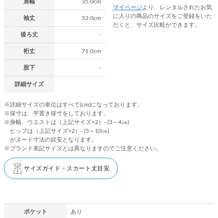
肩幅
35.0cm
マイページ
より、レンタルされたお気
に入りの商品のサイズをご登録をいた
袖丈
52.0cm
だくと、サイズ比較ができます。
後ろ丈
-
裄丈
71.0cm
股下
-
詳細サイズ
※詳細サイズの単位はすべて(cm)になっております。
※採寸は、平置き採寸をしております。
※身幅、ウエストは（上記サイズ×2）- (3～4㎝)
ヒップは（上記サイズ×2）- (5～10㎝)
がヌード寸法の目安となります。
※ブランド表記サイズとは異なりますのでご注意ください。
サイズガイド・スカート丈目安
ポケット
あり