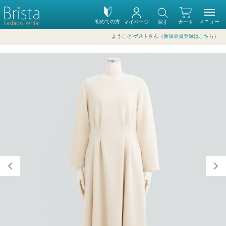
初めての方
メニュー
マイページ
探す
カート
ようこそ
ゲスト
さん（
新規会員登録はこちら
）