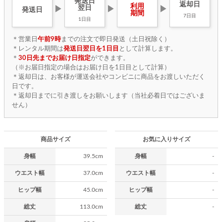
発送日
返却日
利用
翌日
▶
▶
▶
発送日
期間
7日目
1日目
＊営業日
午前9時
までの注文で即日発送（土日祝除く）
＊レンタル期間は
発送日翌日を1日目
として計算します。
＊
30日先までお届け日指定
ができます。
（※お届日指定の場合はお届け日を1日目として計算）
＊返却日は、お客様が運送会社やコンビニに商品をお渡しいただく
日です。
＊返却日までに引き渡しをお願いします（当社必着日ではございま
せん）
商品サイズ
お気に入りサイズ
身幅
39.5cm
身幅
-
ウエスト幅
37.0cm
ウエスト幅
-
ヒップ幅
45.0cm
ヒップ幅
-
総丈
113.0cm
総丈
-