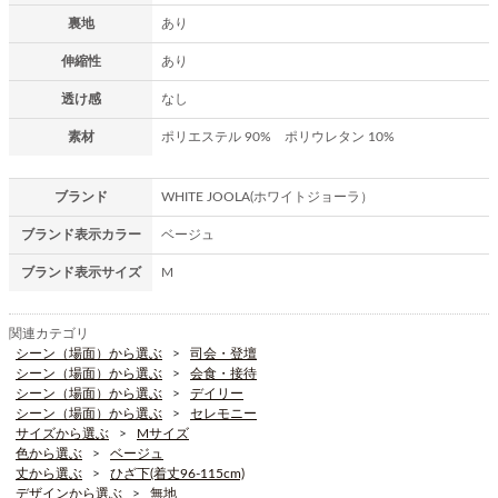
裏地
あり
伸縮性
あり
透け感
なし
素材
ポリエステル 90% ポリウレタン 10%
ブランド
WHITE JOOLA(ホワイトジョーラ）
ブランド表示カラー
ベージュ
ブランド表示サイズ
M
関連カテゴリ
シーン（場面）から選ぶ
司会・登壇
シーン（場面）から選ぶ
会食・接待
シーン（場面）から選ぶ
デイリー
シーン（場面）から選ぶ
セレモニー
サイズから選ぶ
Mサイズ
色から選ぶ
ベージュ
丈から選ぶ
ひざ下(着丈96-115cm)
デザインから選ぶ
無地