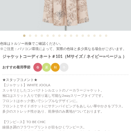
色味はトルソー画像でご確認ください。
※ご注意：パソコン環境によって、実際の色味と多少異なる場合がございます。
ジャケットコーディネート＃101（Mサイズ / ネイビー×ベージュ ）
おすすめ着用季節
春
夏
秋
冬
★スタッフコメント★
【ジャケット】WHITE JOOLA
スッキリとしたコンパクトシルエットのノーカラージャケット。
袖口はスリット入りで折り返し可能な2wayスリーブタイプです。
フロントはホック使いでシンプルなデザインに。
フロントとサイドポケットにサテンパイピングをあしらい華やかさをプラス。
多少のストレッチ性があり、前身頃のみ裏地がついております。
【ワンピ―ス】TO BE CHIC
線描き調のフラワープリントが目をひくワンピース。