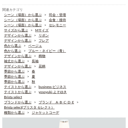
関連カテゴリ
シーン（場面）から選ぶ
司会・登壇
シーン（場面）から選ぶ
会食・接待
シーン（場面）から選ぶ
セレモニー
サイズから選ぶ
Mサイズ
デザインから選ぶ
リボン
デザインから選ぶ
フレア
色から選ぶ
ベージュ
色から選ぶ
ブルー・ネイビー（青）
デザインから選ぶ
柄物
袖丈から選ぶ
長袖
デザインから選ぶ
花柄
季節から選ぶ
春
季節から選ぶ
夏
季節から選ぶ
秋
テイストから選ぶ
business-ビジネス
テイストから選ぶ
yosoyuki-よそゆき
Brista select
ブランドから選ぶ
ブランド A･B･C･D･E
Brista select(ブリスタ セレクト）
種類から選ぶ
ジャケットコーデ