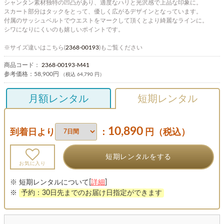
シャンタン素材独特の凹凸があり、適度なハリと光沢感で上品な印象に。
スカート部分はタックをとって、優しく広がるデザインとなっています。
付属のサッシュベルトでウエストをマークして頂くとより綺麗なラインに。
シワになりにくいのも嬉しいポイントです。
※サイズ違いはこちら(
2368-00193
)もご覧ください
商品コード：
2368-00193-M41
参考価格：
58,900円
（税込 64,790 円）
月額レンタル
短期レンタル
10,890
到着日より
：
円（税込）
短期レンタルをする
お気に入り
※ 短期レンタルについて[
詳細
]
※
予約：30日先までのお届け日指定ができます