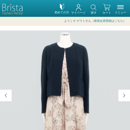
初めての方
メニュー
マイページ
探す
カート
ようこそ
ゲスト
さん（
新規会員登録はこちら
）