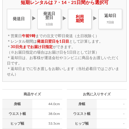
短期レンタルは 7・14・21日間から選択可
発送日
返却日
利用
翌日
▶
▶
▶
発送日
期間
7日目
1日目
＊営業日
午前9時
までの注文で即日発送（土日祝除く）
＊レンタル期間は
発送日翌日を1日目
として計算します。
＊
30日先までお届け日指定
ができます。
（※お届日指定の場合はお届け日を1日目として計算）
＊返却日は、お客様が運送会社やコンビニに商品をお渡しいただく
日です。
＊返却日までに引き渡しをお願いします（当社必着日ではございま
せん）
商品サイズ
お気に入りサイズ
身幅
44.0cm
身幅
-
ウエスト幅
38.0cm
ウエスト幅
-
ヒップ幅
53.5cm
ヒップ幅
-