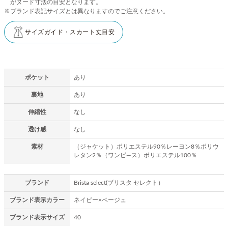
がヌード寸法の目安となります。
※ブランド表記サイズとは異なりますのでご注意ください。
サイズガイド・スカート丈目安
ポケット
あり
裏地
あり
伸縮性
なし
透け感
なし
素材
（ジャケット）ポリエステル90％レーヨン8％ポリウ
レタン2％（ワンピ―ス）ポリエステル100％
ブランド
Brista select(ブリスタ セレクト）
ブランド表示カラー
ネイビー×ベージュ
ブランド表示サイズ
40