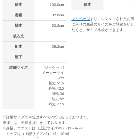
総丈
100.0cm
総丈
-
肩幅
32.0cm
マイページ
より、レンタルされたお気
に入りの商品のサイズをご登録をいた
袖丈
20.2cm
だくと、サイズ比較ができます。
後ろ丈
-
裄丈
38.2cm
股下
-
詳細サイズ
(ジャケット)
メーカーサイ
ズ:9
着丈:51.5
身幅:42.5
肩幅:36
袖丈:59
裄丈:77.5
※詳細サイズの単位はすべて(cm)になっております。
※採寸は、平置き採寸をしております。
※身幅、ウエストは（上記サイズ×2）- (3～4㎝)
ヒップは（上記サイズ×2）- (5～10㎝)