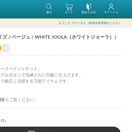
探す
カート
初めての方
マイページ
ようこそ
ゲスト
さん（
新規会員登録はこちら
）
/ ベージュ / WHITE JOOLA（ホワイトジョーラ））
冬
テーラードジャケット。
ングルボタンで洗練された印象に仕上げます。
まで幅広く活躍する万能アイテムです。
63
)もご覧ください。
0 円）