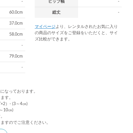
-
ヒップ幅
-
60.0cm
総丈
-
37.0cm
マイページ
より、レンタルされたお気に入り
の商品のサイズをご登録をいただくと、サイ
58.0cm
ズ比較ができます。
-
79.0cm
-
)になっております。
ります。
）- (3～4㎝)
10㎝)
す。
りますのでご注意ください。