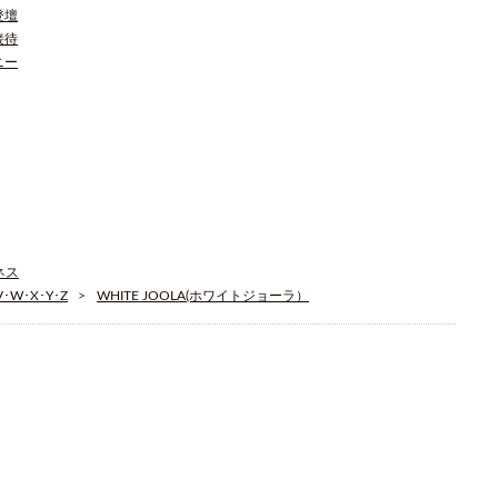
登壇
接待
ニー
ジネス
W･X･Y･Z
WHITE JOOLA(ホワイトジョーラ）