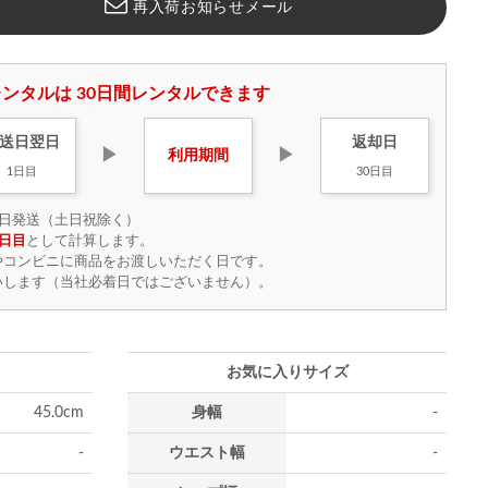
再入荷お知らせメール
ンタルは 30日間レンタルできます
送日
翌日
返却日
▶
▶
利用
期間
1日目
30日目
日発送（土日祝除く）
日目
として計算します。
やコンビニに商品をお渡しいただく日です。
いします（当社必着日ではございません）。
お気に入りサイズ
45.0cm
身幅
-
-
ウエスト幅
-