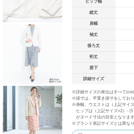
ヒップ幅
総丈
肩幅
袖丈
後ろ丈
裄丈
股下
詳細サイズ
※詳細サイズの単位はすべて(cm
※採寸は、平置き採寸をしてお
※身幅、ウエストは（上記サイズ×2
ヒップは（上記サイズ×2）- (5～
がヌード寸法の目安となりま
※ブランド表記サイズとは異な