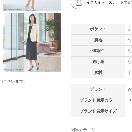
サイズガイド・スカート丈目
ポケット
あ
裏地
な
伸縮性
な
透け感
な
素材
ポ
がございます。
ブランド
W
ブランド表示カラー
ベ
ブランド表示サイズ
関連カテゴリ