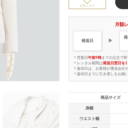
お気に入り
月額レ
発
▶
発送日
＊営業日
午前9時
までの注文で即
＊レンタル期間は
発送日翌日を1
＊返却日は、お客様が運送会社
＊返却日までに引き渡しをお願
商品サイズ
身幅
ウエスト幅