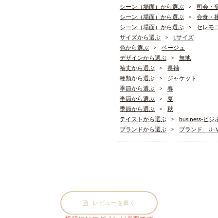
シーン（場面）から選ぶ
司会・
シーン（場面）から選ぶ
会食・
シーン（場面）から選ぶ
セレモ
サイズから選ぶ
Lサイズ
色から選ぶ
ベージュ
デザインから選ぶ
無地
袖丈から選ぶ
長袖
種類から選ぶ
ジャケット
季節から選ぶ
春
季節から選ぶ
夏
季節から選ぶ
秋
テイストから選ぶ
business-ビ
ブランドから選ぶ
ブランド U･V･
レビューを書く