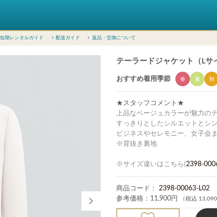
短期レンタルガイド
配送ガイド
返品・交換について
テーラードジャケット（Lサイズ 
おすすめ着用季節
春
夏
秋
★スタッフコメント★
上品なベージュカラーが魅力の
すっきりとしたシルエットとシ
ビジネスやセレモニー、女子会
※背抜き裏地
※サイズ違いはこちら(
2398-000
商品コード：
2398-00063-L02
参考価格：
11,900円
（税込 13,09