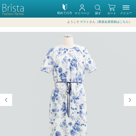
初めての方
メニュー
マイページ
探す
カート
ようこそ
ゲスト
さん（
新規会員登録はこちら
）