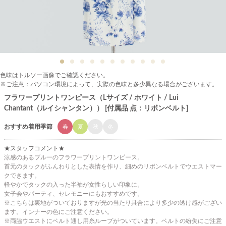
色味はトルソー画像でご確認ください。
※ご注意：パソコン環境によって、実際の色味と多少異なる場合がございます。
フラワープリントワンピース（Lサイズ / ホワイト / Lui
Chantant（ルイシャンタン）） [付属品 点：リボンベルト]
おすすめ着用季節
春
夏
秋
冬
★スタッフコメント★
涼感のあるブルーのフラワープリントワンピース。
首元のタックがふんわりとした表情を作り、細めのリボンベルトでウエストマー
クできます。
軽やかでタックの入った半袖が女性らしい印象に。
女子会やパーティ、セレモニーにもおすすめです。
※こちらは裏地がついておりますが光の当たり具合により多少の透け感がござい
ます。インナーの色にご注意ください。
※両脇ウエストにベルト通し用糸ループがついています。ベルトの紛失にご注意