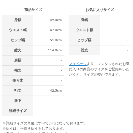
商品サイズ
お気に入りサイズ
身幅
49.0cm
身幅
-
ウエスト幅
47.0cm
ウエスト幅
-
ヒップ幅
51.0cm
ヒップ幅
-
総丈
114.0cm
総丈
-
肩幅
-
マイページ
より、レンタルされたお気
に入りの商品のサイズをご登録をいた
袖丈
-
だくと、サイズ比較ができます。
後ろ丈
-
裄丈
42.5cm
股下
-
詳細サイズ
※詳細サイズの単位はすべて(cm)になっております。
※採寸は、平置き採寸をしております。