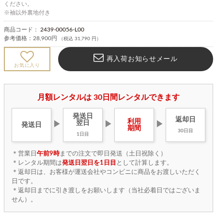
ください。
※袖以外裏地付き
商品コード：
2439-00056-L00
参考価格：
28,900円
（税込 31,790 円）
再入荷お知らせメール
お気に入り
月額レンタルは 30日間レンタルできます
発送日
返却日
利用
翌日
▶
▶
▶
発送日
期間
30日目
1日目
＊営業日
午前9時
までの注文で即日発送（土日祝除く）
＊レンタル期間は
発送日翌日を1日目
として計算します。
＊返却日は、お客様が運送会社やコンビニに商品をお渡しいただく
日です。
＊返却日までに引き渡しをお願いします（当社必着日ではございま
せん）。