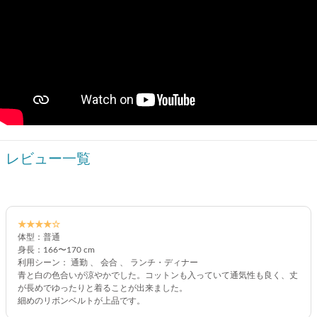
レビュー一覧
★★★★☆
体型：普通
身長：166〜170 cm
利用シーン： 通勤 、 会合 、 ランチ・ディナー
青と白の色合いが涼やかでした。コットンも入っていて通気性も良く、丈
が長めでゆったりと着ることが出来ました。
細めのリボンベルトが上品です。