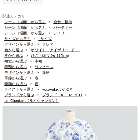
関連カテゴリ
シーン（場面）から選ぶ
会食・接待
シーン（場面）から選ぶ
パーティー
シーン（場面）から選ぶ
デイリー
サイズから選ぶ
Lサイズ
デザインから選ぶ
フレア
色から選ぶ
ホワイト・アイボリー（白）
丈から選ぶ
ひざ下(着丈96-115cm)
袖丈から選ぶ
半袖
種類から選ぶ
ワンピース
デザインから選ぶ
花柄
季節から選ぶ
春
季節から選ぶ
夏
テイストから選ぶ
yosoyuki-よそゆき
ブランドから選ぶ
ブランド K･L･M･N･O
Lui Chantant（ルイシャンタン）