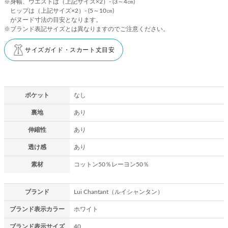
※身幅、ウエストは（上記サイズ×2）- (3～4㎝)
ヒップは（上記サイズ×2）- (5～10㎝)
がヌード寸法の目安となります。
※ブランド表記サイズとは異なりますのでご注意ください。
サイズガイド・スカート丈目安
ポケット
なし
裏地
あり
伸縮性
あり
透け感
あり
素材
コットン50％レーヨン50％
ブランド
Lui Chantant（ルイシャンタン）
ブランド表示カラー
ホワイト
ブランド表示サイズ
40