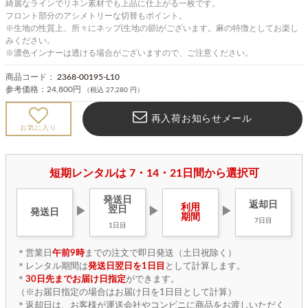
綺麗なラインでリネン素材でも上品に仕上がる一枚です。
フロント部分のアシメトリーな切替もポイント。
※生地の性質上、所々にネップ(生地の節)がございます。麻の特徴としてお楽し
みください。
※濃色インナーは透ける場合がございますので、ご注意ください。
商品コード：
2368-00195-L10
参考価格：
24,800円
（税込 27,280 円）
再入荷お知らせメール
お気に入り
短期レンタルは 7・14・21日間から選択可
発送日
返却日
利用
翌日
▶
▶
▶
発送日
期間
7日目
1日目
＊営業日
午前9時
までの注文で即日発送（土日祝除く）
＊レンタル期間は
発送日翌日を1日目
として計算します。
＊
30日先までお届け日指定
ができます。
（※お届日指定の場合はお届け日を1日目として計算）
＊返却日は、お客様が運送会社やコンビニに商品をお渡しいただく