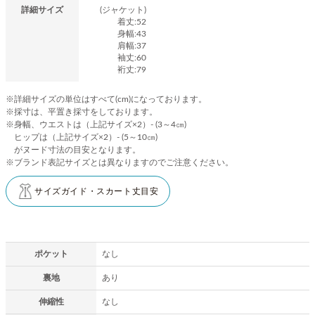
詳細サイズ
(ジャケット)
着丈:52
身幅:43
肩幅:37
袖丈:60
裄丈:79
※詳細サイズの単位はすべて(cm)になっております。
※採寸は、平置き採寸をしております。
※身幅、ウエストは（上記サイズ×2）- (3～4㎝)
ヒップは（上記サイズ×2）- (5～10㎝)
がヌード寸法の目安となります。
※ブランド表記サイズとは異なりますのでご注意ください。
サイズガイド・スカート丈目安
ポケット
なし
裏地
あり
伸縮性
なし