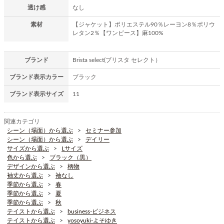
透け感
なし
素材
【ジャケット】ポリエステル90％レーヨン8％ポリウ
レタン2％【ワンピース】麻100%
ブランド
Brista select(ブリスタ セレクト）
ブランド表示カラー
ブラック
ブランド表示サイズ
11
関連カテゴリ
シーン（場面）から選ぶ
セミナー参加
シーン（場面）から選ぶ
デイリー
サイズから選ぶ
Lサイズ
色から選ぶ
ブラック（黒）
デザインから選ぶ
柄物
袖丈から選ぶ
袖なし
季節から選ぶ
春
季節から選ぶ
夏
季節から選ぶ
秋
テイストから選ぶ
business-ビジネス
テイストから選ぶ
yosoyuki-よそゆき