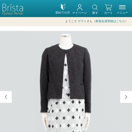
初めての方
メニュー
マイページ
探す
カート
ようこそ
ゲスト
さん（
新規会員登録はこちら
）