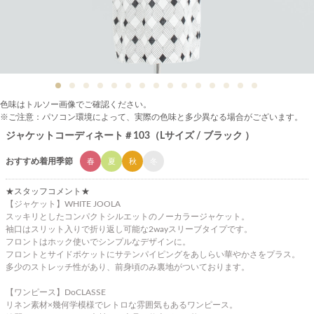
色味はトルソー画像でご確認ください。
※ご注意：パソコン環境によって、実際の色味と多少異なる場合がございます。
ジャケットコーディネート＃103（Lサイズ / ブラック ）
おすすめ着用季節
春
夏
秋
冬
★スタッフコメント★
【ジャケット】WHITE JOOLA
スッキリとしたコンパクトシルエットのノーカラージャケット。
袖口はスリット入りで折り返し可能な2wayスリーブタイプです。
フロントはホック使いでシンプルなデザインに。
フロントとサイドポケットにサテンパイピングをあしらい華やかさをプラス。
多少のストレッチ性があり、前身頃のみ裏地がついております。
【ワンピース】DoCLASSE
リネン素材×幾何学模様でレトロな雰囲気もあるワンピース。