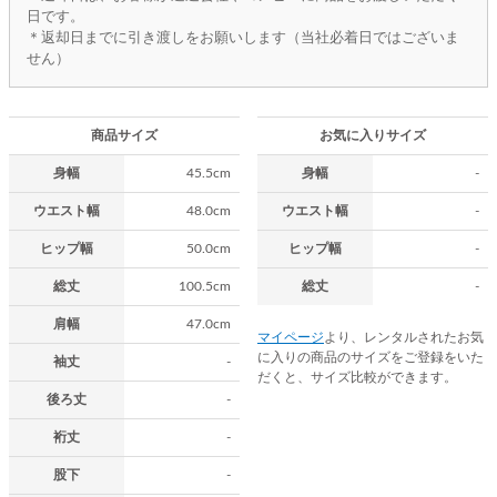
日です。
＊返却日までに引き渡しをお願いします（当社必着日ではございま
せん）
商品サイズ
お気に入りサイズ
身幅
45.5cm
身幅
-
ウエスト幅
48.0cm
ウエスト幅
-
ヒップ幅
50.0cm
ヒップ幅
-
総丈
100.5cm
総丈
-
肩幅
47.0cm
マイページ
より、レンタルされたお気
に入りの商品のサイズをご登録をいた
袖丈
-
だくと、サイズ比較ができます。
後ろ丈
-
裄丈
-
股下
-