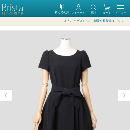
初めての方
メニュー
マイページ
探す
カート
ようこそ
ゲスト
さん（
新規会員登録はこちら
）