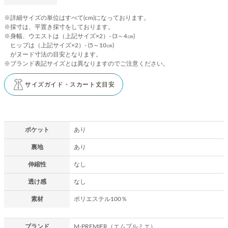
※詳細サイズの単位はすべて(cm)になっております。
※採寸は、平置き採寸をしております。
※身幅、ウエストは（上記サイズ×2）- (3～4㎝)
ヒップは（上記サイズ×2）- (5～10㎝)
がヌード寸法の目安となります。
※ブランド表記サイズとは異なりますのでご注意ください。
サイズガイド・スカート丈目安
ポケット
あり
裏地
あり
伸縮性
なし
透け感
なし
素材
ポリエステル100％
ブランド
M-PREMIER（エムプルミエ）