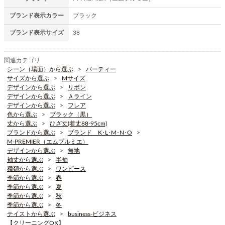
ブランド表示カラー
ブラック
ブランド表示サイズ
38
関連カテゴリ
シーン（場面）から選ぶ
パーティー
サイズから選ぶ
Mサイズ
デザインから選ぶ
リボン
デザインから選ぶ
Ａライン
デザインから選ぶ
フレア
色から選ぶ
ブラック（黒）
丈から選ぶ
ひざ丈(着丈88-95cm)
ブランドから選ぶ
ブランド K･L･M･N･O
M-PREMIER（エムプルミエ）
デザインから選ぶ
無地
袖丈から選ぶ
半袖
種類から選ぶ
ワンピース
季節から選ぶ
春
季節から選ぶ
夏
季節から選ぶ
秋
季節から選ぶ
冬
テイストから選ぶ
business-ビジネス
【クリーニングOK】