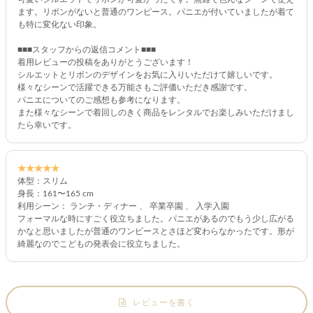
ます。リボンがないと普通のワンピース。パニエが付いていましたが着て
も特に変化ない印象。
■■■スタッフからの返信コメント■■■
着用レビューの投稿をありがとうございます！
シルエットとリボンのデザインをお気に入りいただけて嬉しいです。
様々なシーンで活躍できる万能さもご評価いただき感謝です。
パニエについてのご感想も参考になります。
また様々なシーンで着回しのきく商品をレンタルでお楽しみいただけまし
たら幸いです。
★★★★★
体型：スリム
身長：161〜165 cm
利用シーン： ランチ・ディナー 、 卒業卒園 、 入学入園
フォーマルな時にすごく役立ちました。パニエがあるのでもう少し広がる
かなと思いましたが普通のワンピースとさほど変わらなかったです。形が
綺麗なのでこどもの発表会に役立ちました。
レビューを書く