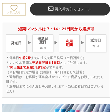
再入荷お知らせメール
お気に入り
短期レンタルは 7・14・21日間から選択可
発送日
返却日
利用
翌日
▶
▶
▶
発送日
期間
7日目
1日目
＊営業日
午前9時
までの注文で即日発送（土日祝除く）
＊レンタル期間は
発送日翌日を1日目
として計算します。
＊
30日先までお届け日指定
ができます。
（※お届日指定の場合はお届け日を1日目として計算）
＊返却日は、お客様が運送会社やコンビニに商品をお渡しいただく
日です。
＊返却日までに引き渡しをお願いします（当社必着日ではございま
せん）