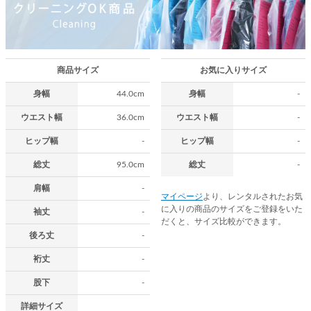
商品サイズ
お気に入りサイズ
身幅
44.0cm
身幅
-
ウエスト幅
36.0cm
ウエスト幅
-
ヒップ幅
-
ヒップ幅
-
総丈
95.0cm
総丈
-
肩幅
-
マイページ
より、レンタルされたお気
に入りの商品のサイズをご登録をいた
袖丈
-
だくと、サイズ比較ができます。
後ろ丈
-
裄丈
-
股下
-
詳細サイズ