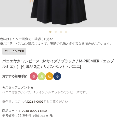
色味はトルソー画像でご確認ください。
※ご注意：パソコン環境によって、実際の色味と多少異なる場合がございます。
クリーニングOK
パニエ付き ワンピース（Mサイズ / ブラック / M-PREMIER（エムプ
ルミエ）） [付属品 2点：リボンベルト・パニエ]
おすすめ着用季節
春
夏
秋
冬
★スタッフコメント★
パニエ付きのシンプルAラインシルエットのワンピースです。
※色違いはこちら(
2264-00037
)もご覧ください
商品コード：
2058-00001-M10
参考価格：
32,399円
（税込 35,638 円）