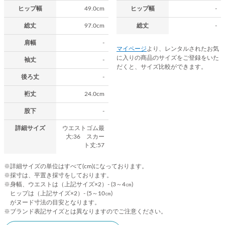
ヒップ幅
49.0cm
ヒップ幅
-
総丈
97.0cm
総丈
-
肩幅
-
マイページ
より、レンタルされたお気
に入りの商品のサイズをご登録をいた
袖丈
-
だくと、サイズ比較ができます。
後ろ丈
-
裄丈
24.0cm
股下
-
詳細サイズ
ウエストゴム最
大:36 スカー
ト丈:57
※詳細サイズの単位はすべて(cm)になっております。
※採寸は、平置き採寸をしております。
※身幅、ウエストは（上記サイズ×2）- (3～4㎝)
ヒップは（上記サイズ×2）- (5～10㎝)
がヌード寸法の目安となります。
※ブランド表記サイズとは異なりますのでご注意ください。