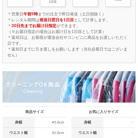
1日目
＊営業日
午前9時
までの注文で即日発送（土日祝除く）
＊レンタル期間は
発送日翌日を1日目
として計算します。
＊
30日先までお届け日指定
ができます。
（※お届日指定の場合はお届け日を1日目として計算）
＊返却日は、お客様が運送会社やコンビニに商品をお渡しいただく
日です。
＊返却日までに引き渡しをお願いします（当社必着日ではございま
せん）
商品サイズ
お気に入りサイズ
身幅
45.0cm
身幅
-
ウエスト幅
31.0cm
ウエスト幅
-