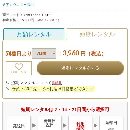
＃アナウンサー着用
商品コード：
2154-00001-M11
参考価格：
15,800円
（税込 17,380 円）
月額レンタル
短期レンタル
3,960
到着日より
：
円（税込）
短期レンタルをする
お気に入り
※ 短期レンタルについて[
詳細
]
※
予約：30日先までのお届け日指定ができます
短期レンタルは 7・14・21日間から選択可
発送日
返却日
利用
翌日
▶
▶
▶
発送日
期間
7日目