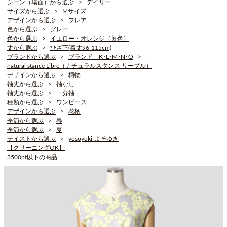
シーン（場面）から選ぶ
デイリー
サイズから選ぶ
Mサイズ
デザインから選ぶ
フレア
色から選ぶ
グレー
色から選ぶ
イエロー・オレンジ（黄色）
丈から選ぶ
ひざ下(着丈96-115cm)
ブランドから選ぶ
ブランド K･L･M･N･O
natural stance Libre（ナチュラルスタンス リーブル）
デザインから選ぶ
柄物
袖丈から選ぶ
袖なし
袖丈から選ぶ
一分袖
種類から選ぶ
ワンピース
デザインから選ぶ
花柄
季節から選ぶ
春
季節から選ぶ
夏
テイストから選ぶ
yosoyuki-よそゆき
【クリーニングOK】
3500pt以下の商品