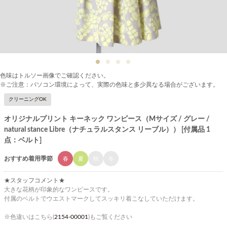
色味はトルソー画像でご確認ください。
※ご注意：パソコン環境によって、実際の色味と多少異なる場合がございます。
クリーニングOK
オリジナルプリント キーネック ワンピース（Mサイズ / グレー /
natural stance Libre（ナチュラルスタンス リーブル）） [付属品 1
点：ベルト]
おすすめ着用季節
春
夏
秋
冬
★スタッフコメント★
大きな花柄が印象的なワンピースです。
付属のベルトでウエストマークしてスッキリ着こなしていただけます。
※色違いはこちら(
2154-00001
)もご覧ください