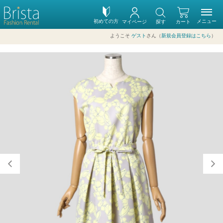
初めての方
メニュー
マイページ
探す
カート
ようこそ
ゲスト
さん（
新規会員登録はこちら
）