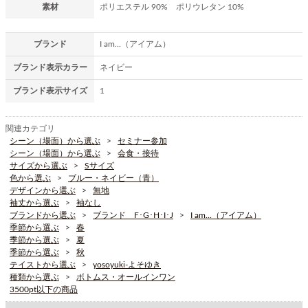
素材
ポリエステル 90% ポリウレタン 10%
ブランド
I am...（アイアム）
ブランド表示カラー
ネイビー
ブランド表示サイズ
1
関連カテゴリ
シーン（場面）から選ぶ
セミナー参加
シーン（場面）から選ぶ
会食・接待
サイズから選ぶ
Sサイズ
色から選ぶ
ブルー・ネイビー（青）
デザインから選ぶ
無地
袖丈から選ぶ
袖なし
ブランドから選ぶ
ブランド F･G･H･I･J
I am...（アイアム）
季節から選ぶ
春
季節から選ぶ
夏
季節から選ぶ
秋
テイストから選ぶ
yosoyuki-よそゆき
種類から選ぶ
ボトムス・オールインワン
3500pt以下の商品