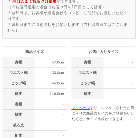
＊
30日先までお届け日指定
ができます。
（※お届日指定の場合はお届け日を1日目として計算）
＊返却日は、お客様が運送会社やコンビニに商品をお渡しいただく
日です。
＊返却日までに引き渡しをお願いします（当社必着日ではございま
せん）
商品サイズ
お気に入りサイズ
身幅
47.0cm
身幅
-
ウエスト幅
33.0cm
ウエスト幅
-
ヒップ幅
46.0cm
ヒップ幅
-
総丈
116.0cm
総丈
-
肩幅
-
マイページ
より、レンタルされたお気
に入りの商品のサイズをご登録をいた
袖丈
-
だくと、サイズ比較ができます。
後ろ丈
-
裄丈
-