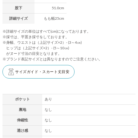
股下
51.0cm
詳細サイズ
もも幅25cm
※詳細サイズの単位はすべて(cm)になっております。
※採寸は、平置き採寸をしております。
※身幅、ウエストは（上記サイズ×2）- (3～4㎝)
ヒップは（上記サイズ×2）- (5～10㎝)
がヌード寸法の目安となります。
※ブランド表記サイズとは異なりますのでご注意ください。
サイズガイド・スカート丈目安
ポケット
あり
裏地
なし
伸縮性
なし
透け感
なし