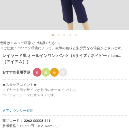
色味はトルソー画像でご確認ください。
※ご注意：パソコン環境によって、実際の色味と多少異なる場合がございます。
レイヤード風 オールインワン パンツ（Sサイズ / ネイビー / I am...
（アイアム））
おすすめ着用季節
春
夏
秋
冬
★スタッフコメント★
レイヤード風デザインが魅力のオールインワン。
パーティーシーンにオススメです。
＃アナウンサー着用
商品コード：
2262-00008-S41
参考価格：
14,630円
（税込 16,093 円）