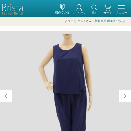
初めての方
メニュー
マイページ
探す
カート
ようこそ
ゲスト
さん（
新規会員登録はこちら
）