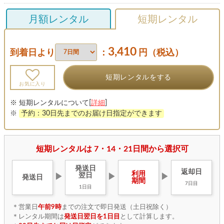
月額レンタル
短期レンタル
3,410
到着日より
：
円（税込）
短期レンタルをする
お気に入り
※ 短期レンタルについて[
詳細
]
※
予約：30日先までのお届け日指定ができます
短期レンタルは 7・14・21日間から選択可
発送日
返却日
利用
翌日
▶
▶
▶
発送日
期間
7日目
1日目
＊営業日
午前9時
までの注文で即日発送（土日祝除く）
＊レンタル期間は
発送日翌日を1日目
として計算します。