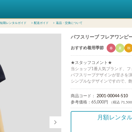
短期レンタルガイド
配送ガイド
返品・交換について
パフスリーブ フレアワンピース
おすすめ着用季節
春
夏
秋
★スタッフコメント★
当ショップ1番人気ブランド、フ
パフスリーブデザインが甘さを
シンプルなデザインですので、
商品コード：
2001-00044-S10
参考価格：
65,000円
（税込 71,50
月額レンタ