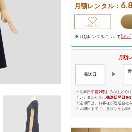
6,
月額レンタル：
お気に入り
※ 月額レンタルについて[
詳細
]
月額レ
発
▶
発送日
＊営業日
午前9時
までの注文で即
＊レンタル期間は
発送日翌日を1
＊返却日は、お客様が運送会社
＊返却日までに引き渡しをお願