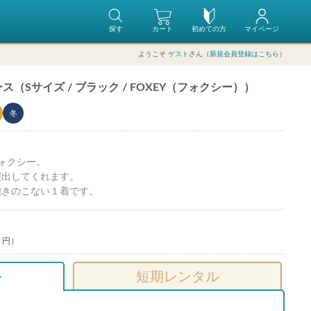
探す
カート
初めての方
マイページ
ようこそ
ゲスト
さん（
新規会員登録はこちら
）
（Sサイズ / ブラック / FOXEY（フォクシー））
冬
ォクシー。
演出してくれます。
飽きのこない１着です。
0 円）
ル
短期レンタル