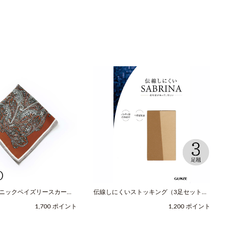
スニックペイズリースカーフ
伝線しにくいストッキング（3足セット）
レッド / COOCO（クー
（M-Lサイズ / ヌードベージュ /
1,700 ポイント
1,200 ポイント
SABRINA（サブリナ））