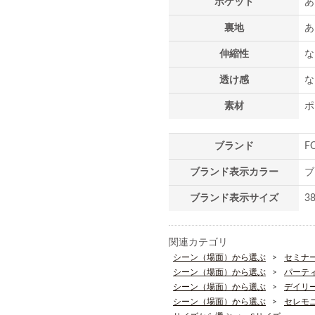
ポケット
あ
裏地
あ
伸縮性
な
透け感
な
素材
ポ
ブランド
F
ブランド表示カラー
ブ
ブランド表示サイズ
3
関連カテゴリ
シーン（場面）から選ぶ
セミナ
シーン（場面）から選ぶ
パーテ
シーン（場面）から選ぶ
デイリ
シーン（場面）から選ぶ
セレモ