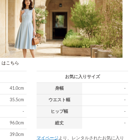
しくはこちら
お気に入りサイズ
41.0cm
身幅
-
35.5cm
ウエスト幅
-
-
ヒップ幅
-
96.0cm
総丈
-
39.0cm
マイページ
より、レンタルされたお気に入り