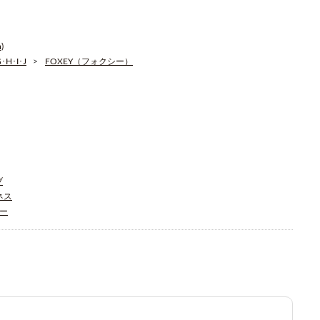
)
H･I･J
FOXEY（フォクシー）
ブ
ジネス
ィー