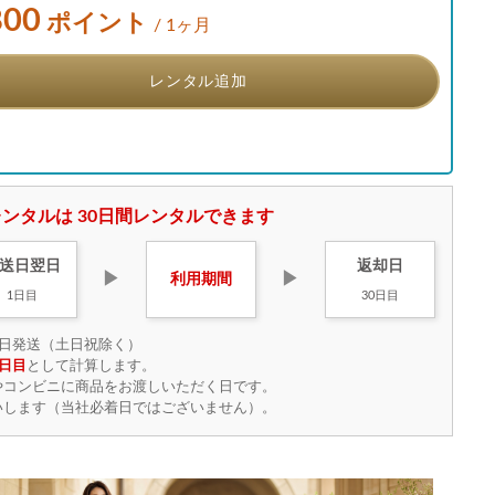
800
ポイント
/ 1ヶ月
レンタル追加
ンタルは 30日間レンタルできます
送日
翌日
返却日
▶
▶
利用
期間
1日目
30日目
日発送（土日祝除く）
日目
として計算します。
やコンビニに商品をお渡しいただく日です。
いします（当社必着日ではございません）。