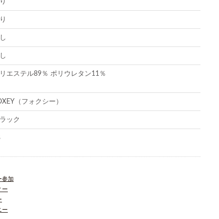
り
り
し
し
リエステル89％ ポリウレタン11％
OXEY（フォクシー）
ラック
8
ー参加
ィー
ー
ニー