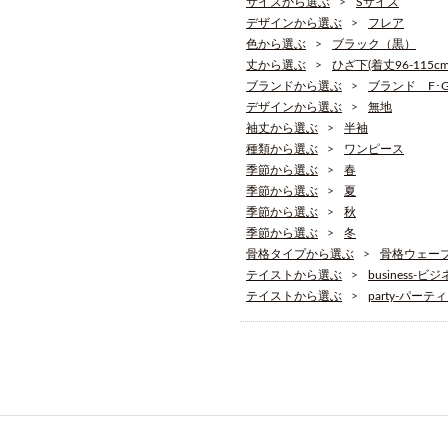
サイズから選ぶ
Sサイズ
デザインから選ぶ
フレア
色から選ぶ
ブラック（黒）
丈から選ぶ
ひざ下(着丈96-115cm
ブランドから選ぶ
ブランド F･G･
デザインから選ぶ
無地
袖丈から選ぶ
半袖
種類から選ぶ
ワンピース
季節から選ぶ
春
季節から選ぶ
夏
季節から選ぶ
秋
季節から選ぶ
冬
骨格タイプから選ぶ
骨格ウェー
テイストから選ぶ
business-ビ
テイストから選ぶ
party-パーテ