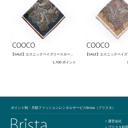
【SALE】エスニックペイズリースカーフ
【SALE】エスニックペイ
（Fサイズ / ネイビー / COOCO（クー
（Fサイズ / ベージュ / C
1,700 ポイント
コ））
コ））
ポイント制・月額ファッションレンタルサービスBrista（ブリスタ）
運営会社
ブリスタ利