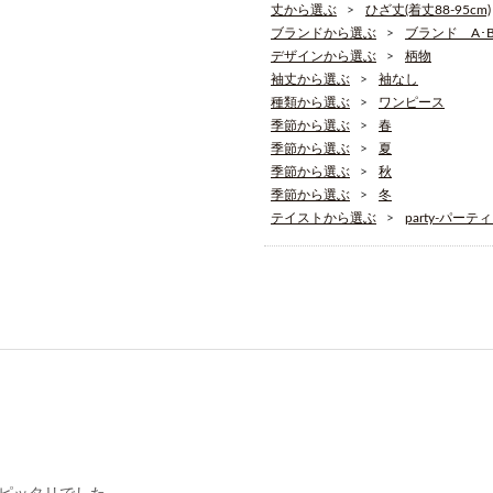
丈から選ぶ
ひざ丈(着丈88-95cm)
ブランドから選ぶ
ブランド A･B･
デザインから選ぶ
柄物
袖丈から選ぶ
袖なし
種類から選ぶ
ワンピース
季節から選ぶ
春
季節から選ぶ
夏
季節から選ぶ
秋
季節から選ぶ
冬
テイストから選ぶ
party-パーテ