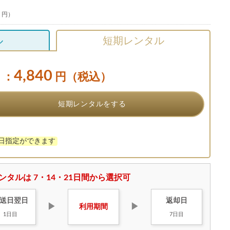
0 円）
ル
短期レンタル
4,840
：
円（税込）
短期レンタルをする
け日指定ができます
ンタルは 7・14・21日間から選択可
送日
翌日
返却日
▶
▶
利用
期間
1日目
7日目