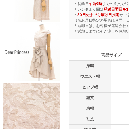
＊営業日
午前9時
までの注文で即
＊レンタル期間は
発送日翌日を1
＊
30日先までお届け日指定
がで
（※お届日指定の場合はお届け日
＊返却日は、お客様が運送会社
＊返却日までに引き渡しをお願
商品サイズ
身幅
ウエスト幅
ヒップ幅
総丈
肩幅
袖丈