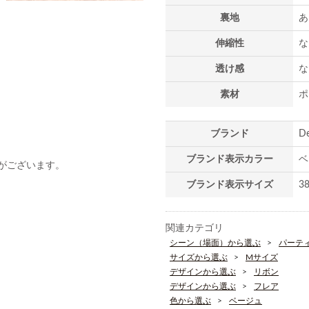
裏地
あ
伸縮性
な
透け感
な
素材
ポ
ブランド
D
ブランド表示カラー
ベ
がございます。
ブランド表示サイズ
3
関連カテゴリ
シーン（場面）から選ぶ
パーテ
サイズから選ぶ
Mサイズ
デザインから選ぶ
リボン
デザインから選ぶ
フレア
色から選ぶ
ベージュ