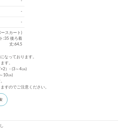
-
-
-
バースカート)
:35 後ろ着
丈:64.5
)になっております。
ります。
）- (3～4㎝)
10㎝)
す。
りますのでご注意ください。
安
し