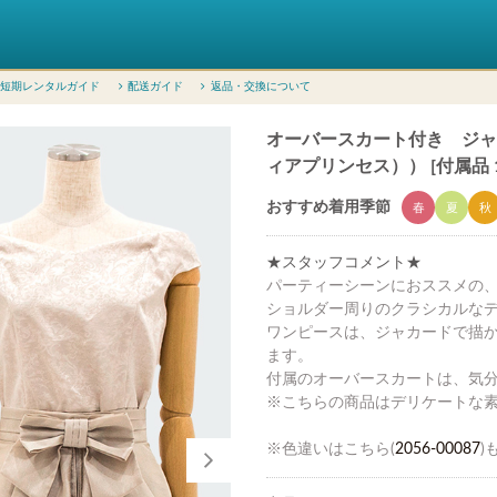
短期レンタルガイド
配送ガイド
返品・交換について
オーバースカート付き ジャガード
ィアプリンセス）） [付属品
おすすめ着用季節
春
夏
秋
★スタッフコメント★
パーティーシーンにおススメの、
ショルダー周りのクラシカルな
ワンピースは、ジャカードで描
ます。
付属のオーバースカートは、気
※こちらの商品はデリケートな
※色違いはこちら(
2056-00087
)