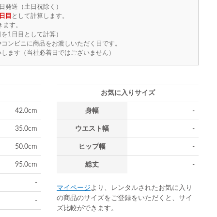
日発送（土日祝除く）
日目
として計算します。
きます。
を1日目として計算）
やコンビニに商品をお渡しいただく日です。
いします（当社必着日ではございません）
お気に入りサイズ
42.0cm
身幅
-
35.0cm
ウエスト幅
-
50.0cm
ヒップ幅
-
95.0cm
総丈
-
-
マイページ
より、レンタルされたお気に入り
の商品のサイズをご登録をいただくと、サイ
-
ズ比較ができます。