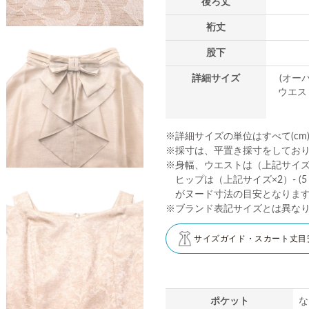
後ろ丈
裄丈
股下
詳細サイズ
(オー
ウエスト
※詳細サイズの単位はすべて(cm
※採寸は、平置き採寸をしてお
※身幅、ウエストは（上記サイズ×2
ヒップは（上記サイズ×2）- (5～
がヌード寸法の目安となりま
※ブランド表記サイズとは異な
サイズガイド・スカート丈目
ポケット
な