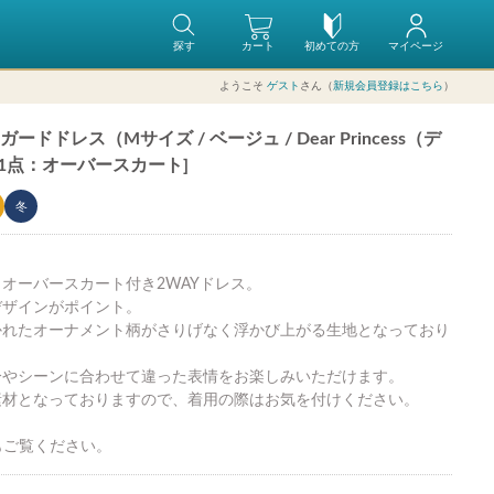
探す
カート
初めての方
マイページ
ようこそ
ゲスト
さん（
新規会員登録はこちら
）
ドレス（Mサイズ / ベージュ / Dear Princess（デ
 1点：オーバースカート]
冬
オーバースカート付き2WAYドレス。
デザインがポイント。
かれたオーナメント柄がさりげなく浮かび上がる生地となっており
分やシーンに合わせて違った表情をお楽しみいただけます。
素材となっておりますので、着用の際はお気を付けください。
もご覧ください。