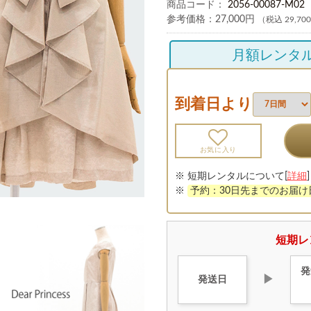
商品コード：
2056-00087-M02
参考価格：
27,000円
（税込 29,70
月額レンタ
到着日より
お気に入り
※ 短期レンタルについて[
詳細
]
※
予約：30日先までのお届
短期レ
発
▶
発送日