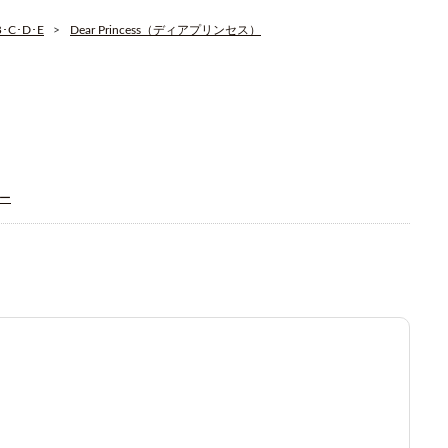
C･D･E
Dear Princess（ディアプリンセス）
ィー