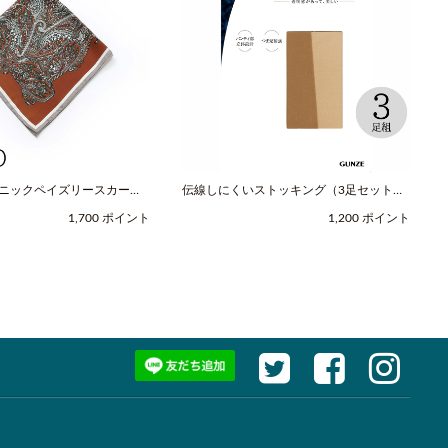
スニックペイズリースカーフ
伝線しにくいストッキング（3足セット）
レッド / COOCO（クー
（M-Lサイズ / ヌードベージュ /
1,700 ポイント
1,200 ポイント
SABRINA（サブリナ））