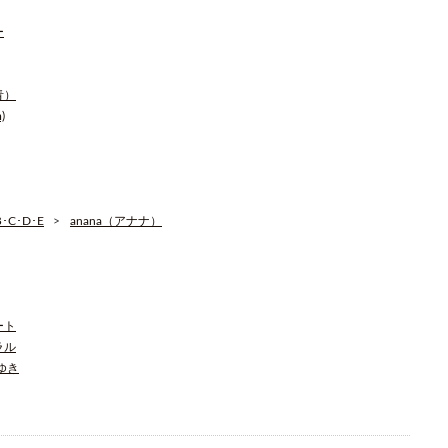
ー
青）
)
C･D･E
anana（アナナ）
ート
ラル
そゆき