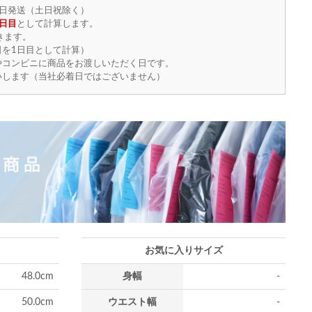
日発送（土日祝除く）
日目
として計算します。
きます。
を1日目として計算）
やコンビニに商品をお渡しいただく日です。
いします（当社必着日ではございません）
お気に入りサイズ
48.0cm
身幅
-
50.0cm
ウエスト幅
-