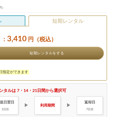
 円）
ル
短期レンタル
3,410
：
円（税込）
短期レンタルをする
け日指定ができます
ンタルは 7・14・21日間から選択可
送日
翌日
返却日
▶
▶
利用
期間
1日目
7日目