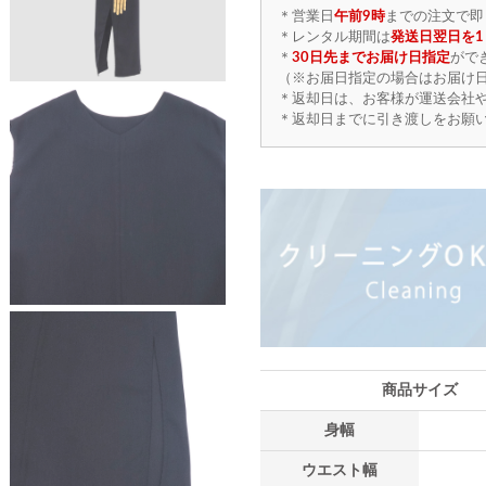
＊営業日
午前9時
までの注文で即
＊レンタル期間は
発送日翌日を1
＊
30日先までお届け日指定
がで
（※お届日指定の場合はお届け日
＊返却日は、お客様が運送会社
＊返却日までに引き渡しをお願
商品サイズ
身幅
ウエスト幅