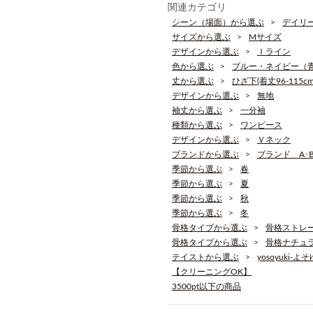
関連カテゴリ
シーン（場面）から選ぶ
デイリ
サイズから選ぶ
Mサイズ
デザインから選ぶ
Ｉライン
色から選ぶ
ブルー・ネイビー（
丈から選ぶ
ひざ下(着丈96-115cm
デザインから選ぶ
無地
袖丈から選ぶ
一分袖
種類から選ぶ
ワンピース
デザインから選ぶ
Ｖネック
ブランドから選ぶ
ブランド A･B･
季節から選ぶ
春
季節から選ぶ
夏
季節から選ぶ
秋
季節から選ぶ
冬
骨格タイプから選ぶ
骨格ストレ
骨格タイプから選ぶ
骨格ナチュ
テイストから選ぶ
yosoyuki-よ
【クリーニングOK】
3500pt以下の商品