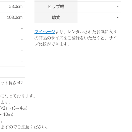
53.0cm
ヒップ幅
-
108.0cm
総丈
-
-
マイページ
より、レンタルされたお気に入り
の商品のサイズをご登録をいただくと、サイ
-
ズ比較ができます。
-
-
-
ット長さ:42
)になっております。
ります。
）- (3～4㎝)
10㎝)
す。
りますのでご注意ください。