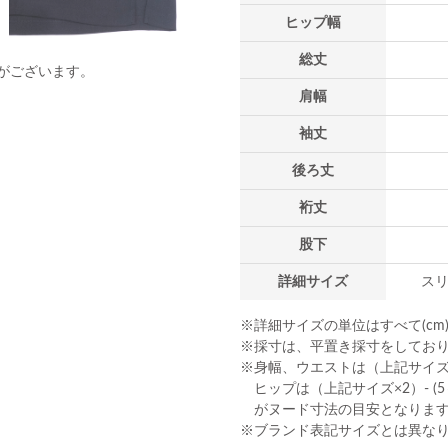
ヒップ幅
総丈
がございます。
肩幅
袖丈
後ろ丈
裄丈
股下
詳細サイズ
スリ
※詳細サイズの単位はすべて(cm
※採寸は、平置き採寸をしてお
※身幅、ウエストは（上記サイズ×2
ヒップは（上記サイズ×2）- (5～
がヌード寸法の目安となりま
※ブランド表記サイズとは異な