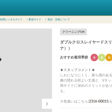
短期レンタルガイド
配送ガイド
返品・交換について
クリーニングOK
ダブルクロスレイヤードスリット
ナ））
おすすめ着用季節
春
夏
秋
★スタッフコメント★
しわになりにくく、落ち感のある
膝の隠れる程よい丈感と、Vネッ
両サイドに深めのスリットがあ
も。
※色違いはこちら(
2316-00015
)