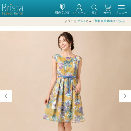
初めての方
メニュー
マイページ
探す
カート
ようこそ
ゲスト
さん（
新規会員登録はこちら
）