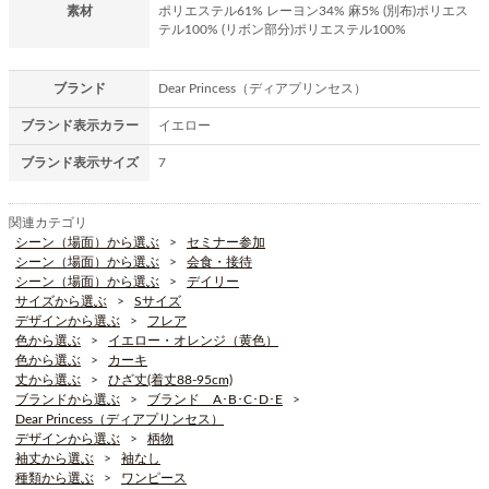
素材
ポリエステル61% レーヨン34% 麻5% (別布)ポリエス
テル100% (リボン部分)ポリエステル100%
ブランド
Dear Princess（ディアプリンセス）
ブランド表示カラー
イエロー
ブランド表示サイズ
7
関連カテゴリ
シーン（場面）から選ぶ
セミナー参加
シーン（場面）から選ぶ
会食・接待
シーン（場面）から選ぶ
デイリー
サイズから選ぶ
Sサイズ
デザインから選ぶ
フレア
色から選ぶ
イエロー・オレンジ（黄色）
色から選ぶ
カーキ
丈から選ぶ
ひざ丈(着丈88-95cm)
ブランドから選ぶ
ブランド A･B･C･D･E
Dear Princess（ディアプリンセス）
デザインから選ぶ
柄物
袖丈から選ぶ
袖なし
種類から選ぶ
ワンピース