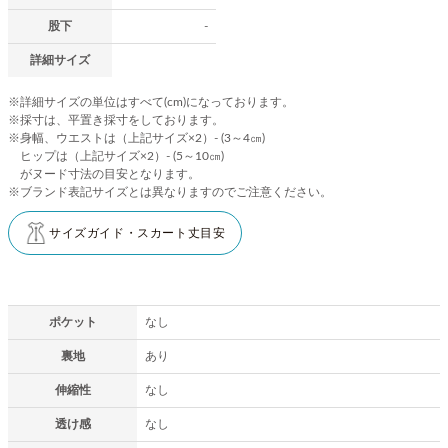
股下
-
詳細サイズ
※詳細サイズの単位はすべて(cm)になっております。
※採寸は、平置き採寸をしております。
※身幅、ウエストは（上記サイズ×2）- (3～4㎝)
ヒップは（上記サイズ×2）- (5～10㎝)
がヌード寸法の目安となります。
※ブランド表記サイズとは異なりますのでご注意ください。
サイズガイド・スカート丈目安
ポケット
なし
裏地
あり
伸縮性
なし
透け感
なし