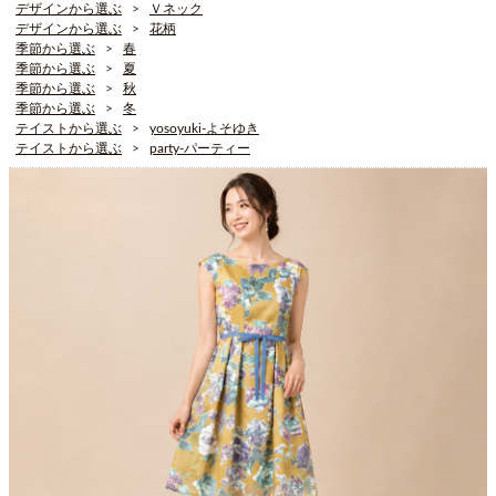
デザインから選ぶ
Ｖネック
デザインから選ぶ
花柄
季節から選ぶ
春
季節から選ぶ
夏
季節から選ぶ
秋
季節から選ぶ
冬
テイストから選ぶ
yosoyuki-よそゆき
テイストから選ぶ
party-パーティー