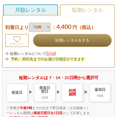
月額レンタル
短期レンタル
4,400
到着日より
：
円（税込）
短期レンタルをする
お気に入り
※ 短期レンタルについて[
詳細
]
※
予約：30日先までのお届け日指定ができます
短期レンタルは 7・14・21日間から選択可
発送日
返却日
利用
翌日
▶
▶
▶
発送日
期間
7日目
1日目
＊営業日
午前9時
までの注文で即日発送（土日祝除く）
＊レンタル期間は
発送日翌日を1日目
として計算します。