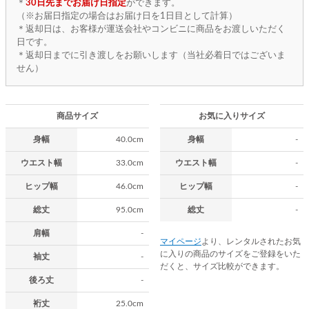
＊
30日先までお届け日指定
ができます。
（※お届日指定の場合はお届け日を1日目として計算）
＊返却日は、お客様が運送会社やコンビニに商品をお渡しいただく
日です。
＊返却日までに引き渡しをお願いします（当社必着日ではございま
せん）
商品サイズ
お気に入りサイズ
身幅
40.0cm
身幅
-
ウエスト幅
33.0cm
ウエスト幅
-
ヒップ幅
46.0cm
ヒップ幅
-
総丈
95.0cm
総丈
-
肩幅
-
マイページ
より、レンタルされたお気
に入りの商品のサイズをご登録をいた
袖丈
-
だくと、サイズ比較ができます。
後ろ丈
-
裄丈
25.0cm