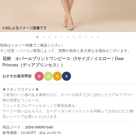
色味はトルソー画像でご確認ください。
※ご注意：パソコン環境によって、実際の色味と多少異なる場合がございます。
花柄 オパールプリントワンピース（Sサイズ / イエロー / Dear
Princess（ディアプリンセス））
おすすめ着用季節
春
夏
秋
冬
★スタッフコメント★
三者混のハリ感のある素材の上に、オパール加工で少しぼかしたリアルフラワー
柄の清楚なワンピース。
フィット＆フレアーシルエットで脚長効果も。
デイリー使いはもちろん、カーディガンやジャケットを羽織ってお出かけにと幅
広いシーンでお使いいただけます。
商品コード：
2056-00090-S60
参考価格：
24,000円
（税込 26,400 円）