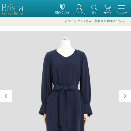
初めての方
メニュー
マイページ
探す
カート
ようこそ
ゲスト
さん（
新規会員登録はこちら
）