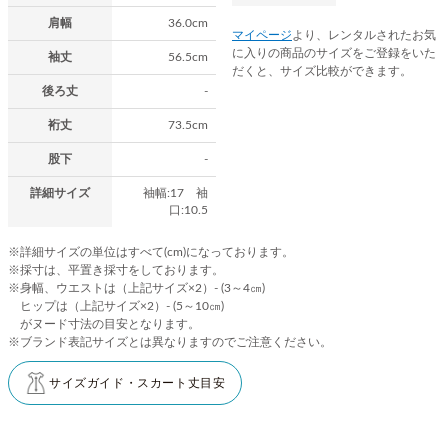
肩幅
36.0cm
マイページ
より、レンタルされたお気
に入りの商品のサイズをご登録をいた
袖丈
56.5cm
だくと、サイズ比較ができます。
後ろ丈
-
裄丈
73.5cm
股下
-
詳細サイズ
袖幅:17 袖
口:10.5
※詳細サイズの単位はすべて(cm)になっております。
※採寸は、平置き採寸をしております。
※身幅、ウエストは（上記サイズ×2）- (3～4㎝)
ヒップは（上記サイズ×2）- (5～10㎝)
がヌード寸法の目安となります。
※ブランド表記サイズとは異なりますのでご注意ください。
サイズガイド・スカート丈目安