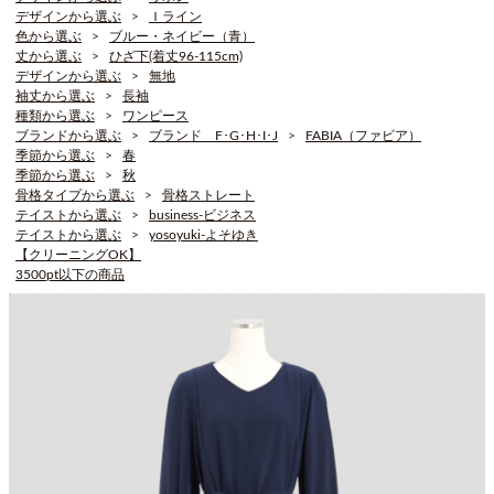
デザインから選ぶ
Ｉライン
色から選ぶ
ブルー・ネイビー（青）
丈から選ぶ
ひざ下(着丈96-115cm)
デザインから選ぶ
無地
袖丈から選ぶ
長袖
種類から選ぶ
ワンピース
ブランドから選ぶ
ブランド F･G･H･I･J
FABIA（ファビア）
季節から選ぶ
春
季節から選ぶ
秋
骨格タイプから選ぶ
骨格ストレート
テイストから選ぶ
business-ビジネス
テイストから選ぶ
yosoyuki-よそゆき
【クリーニングOK】
3500pt以下の商品