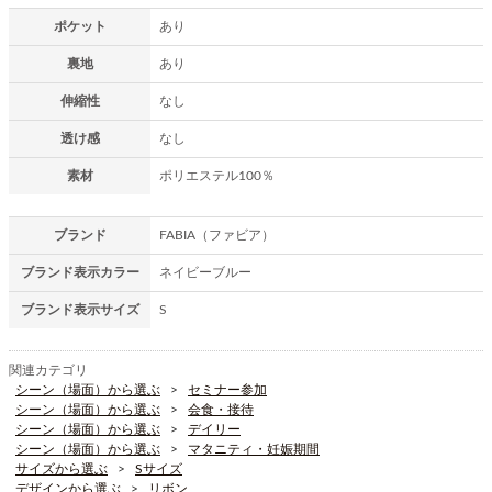
ポケット
あり
裏地
あり
伸縮性
なし
透け感
なし
素材
ポリエステル100％
ブランド
FABIA（ファビア）
ブランド表示カラー
ネイビーブルー
ブランド表示サイズ
S
関連カテゴリ
シーン（場面）から選ぶ
セミナー参加
シーン（場面）から選ぶ
会食・接待
シーン（場面）から選ぶ
デイリー
シーン（場面）から選ぶ
マタニティ・妊娠期間
サイズから選ぶ
Sサイズ
デザインから選ぶ
リボン