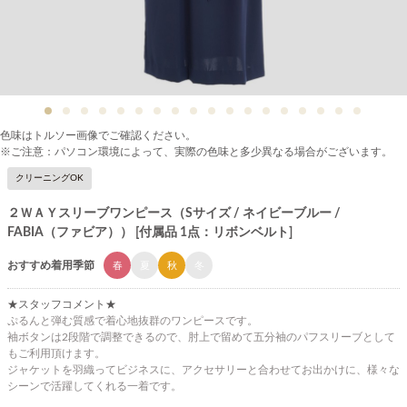
色味はトルソー画像でご確認ください。
※ご注意：パソコン環境によって、実際の色味と多少異なる場合がございます。
クリーニングOK
２ＷＡＹスリーブワンピース（Sサイズ / ネイビーブルー /
FABIA（ファビア）） [付属品 1点：リボンベルト]
おすすめ着用季節
春
夏
秋
冬
★スタッフコメント★
ぷるんと弾む質感で着心地抜群のワンピースです。
袖ボタンは2段階で調整できるので、肘上で留めて五分袖のパフスリーブとして
もご利用頂けます。
ジャケットを羽織ってビジネスに、アクセサリーと合わせてお出かけに、様々な
シーンで活躍してくれる一着です。