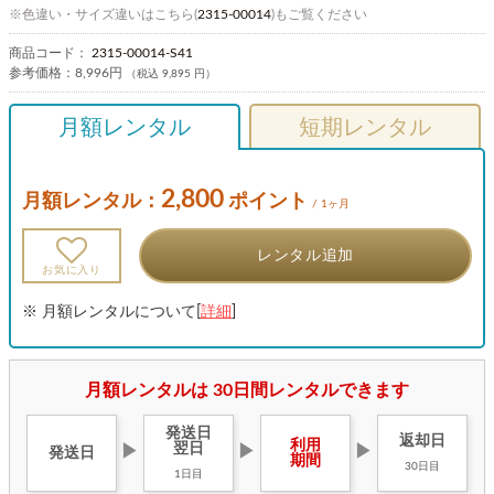
※色違い・サイズ違いはこちら(
2315-00014
)もご覧ください
商品コード：
2315-00014-S41
参考価格：
8,996円
（税込 9,895 円）
月額レンタル
短期レンタル
2,800
月額レンタル：
ポイント
/ 1ヶ月
レンタル追加
お気に入り
※ 月額レンタルについて[
詳細
]
月額レンタルは 30日間レンタルできます
発送日
返却日
利用
翌日
▶
▶
▶
発送日
期間
30日目
1日目