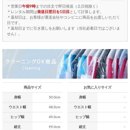
＊営業日
午前9時
までの注文で即日発送（土日祝除く）
＊レンタル期間は
発送日翌日を1日目
として計算します。
＊返却日は、お客様が運送会社やコンビニに商品をお渡しいただく
日です。
＊返却日までに引き渡しをお願いします（当社必着日ではございま
せん）。
商品サイズ
お気に入りサイズ
身幅
50.0cm
身幅
-
ウエスト幅
48.0cm
ウエスト幅
-
ヒップ幅
49.0cm
ヒップ幅
-
総丈
99.0cm
総丈
-