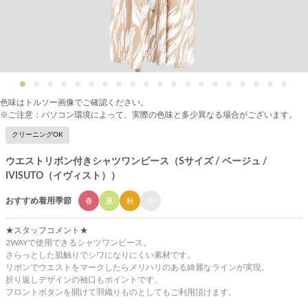
色味はトルソー画像でご確認ください。
※ご注意：パソコン環境によって、実際の色味と多少異なる場合がございます。
クリーニングOK
ウエストリボン付きシャツワンピース（Sサイズ / ベージュ /
IVISUTO（イヴィスト））
おすすめ着用季節
春
夏
秋
冬
★スタッフコメント★
2WAYで使用できるシャツワンピース。
さらっとした肌触りでシワになりにくい素材です。
リボンでウエストをマークしたらメリハリのある綺麗なラインが実現。
折り返しデザインの袖口もポイントです。
フロントボタンを開けて羽織りものとしてもご利用頂けます。