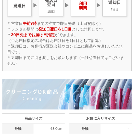
発送日
返却日
利用
翌日
▶
▶
▶
発送日
期間
7日目
1日目
＊営業日
午前9時
までの注文で即日発送（土日祝除く）
＊レンタル期間は
発送日翌日を1日目
として計算します。
＊
30日先までお届け日指定
ができます。
（※お届日指定の場合はお届け日を1日目として計算）
＊返却日は、お客様が運送会社やコンビニに商品をお渡しいただく
日です。
＊返却日までに引き渡しをお願いします（当社必着日ではございま
せん）
商品サイズ
お気に入りサイズ
身幅
48.0cm
身幅
-