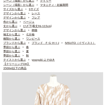
シーン（場面）から選ぶ
デイリー
シーン（場面）から選ぶ
マタニティ・妊娠期間
サイズから選ぶ
Sサイズ
デザインから選ぶ
レース
デザインから選ぶ
フレア
色から選ぶ
ベージュ
丈から選ぶ
ひざ下(着丈96-115cm)
デザインから選ぶ
柄物
袖丈から選ぶ
七分袖
種類から選ぶ
ワンピース
ブランドから選ぶ
ブランド F･G･H･I･J
IVISUTO（イヴィスト）
季節から選ぶ
春
季節から選ぶ
夏
季節から選ぶ
秋
テイストから選ぶ
yosoyuki-よそゆき
【クリーニングOK】
3500pt以下の商品