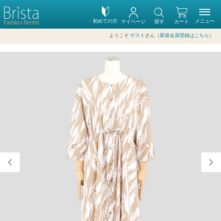
初めての方
メニュー
マイページ
探す
カート
ようこそ
ゲスト
さん（
新規会員登録はこちら
）