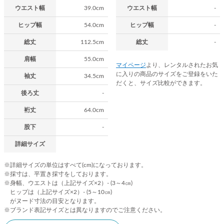
ウエスト幅
39.0cm
ウエスト幅
-
ヒップ幅
54.0cm
ヒップ幅
-
総丈
112.5cm
総丈
-
肩幅
55.0cm
マイページ
より、レンタルされたお気
に入りの商品のサイズをご登録をいた
袖丈
34.5cm
だくと、サイズ比較ができます。
後ろ丈
-
裄丈
64.0cm
股下
-
詳細サイズ
※詳細サイズの単位はすべて(cm)になっております。
※採寸は、平置き採寸をしております。
※身幅、ウエストは（上記サイズ×2）- (3～4㎝)
ヒップは（上記サイズ×2）- (5～10㎝)
がヌード寸法の目安となります。
※ブランド表記サイズとは異なりますのでご注意ください。