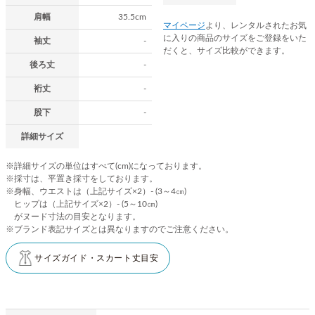
肩幅
35.5cm
マイページ
より、レンタルされたお気
に入りの商品のサイズをご登録をいた
袖丈
-
だくと、サイズ比較ができます。
後ろ丈
-
裄丈
-
股下
-
詳細サイズ
※詳細サイズの単位はすべて(cm)になっております。
※採寸は、平置き採寸をしております。
※身幅、ウエストは（上記サイズ×2）- (3～4㎝)
ヒップは（上記サイズ×2）- (5～10㎝)
がヌード寸法の目安となります。
※ブランド表記サイズとは異なりますのでご注意ください。
サイズガイド・スカート丈目安