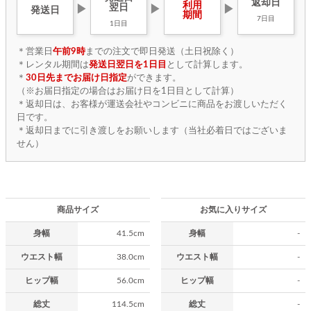
返却日
利用
翌日
▶
▶
▶
発送日
期間
7日目
1日目
＊営業日
午前9時
までの注文で即日発送（土日祝除く）
＊レンタル期間は
発送日翌日を1日目
として計算します。
＊
30日先までお届け日指定
ができます。
（※お届日指定の場合はお届け日を1日目として計算）
＊返却日は、お客様が運送会社やコンビニに商品をお渡しいただく
日です。
＊返却日までに引き渡しをお願いします（当社必着日ではございま
せん）
商品サイズ
お気に入りサイズ
身幅
41.5cm
身幅
-
ウエスト幅
38.0cm
ウエスト幅
-
ヒップ幅
56.0cm
ヒップ幅
-
総丈
114.5cm
総丈
-