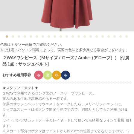
色味はトルソー画像でご確認ください。
※ご注意：パソコン環境によって、実際の色味と多少異なる場合がございます。
２WAYワンピース（Mサイズ / ローズ / Arobe（アローブ）） [付属
品 1点：サッシュベルト]
おすすめ着用季節
春
夏
秋
冬
★スタッフコメント★
２WAYで利用できるロング丈のノースリーブワンピース。
重みのある生地で高級感のある一着です。
付属のサッシュベルトでウエストをマークしたら、メリハリシルエットに。
ラップ風スカートはボタンで開閉可能ですので、羽織りとしてもご利用頂けま
す。
ワイドパンツやカットソー等とレイヤードして頂いても綺麗なラインで着用頂け
ます。
※スカート部分のボタンはウエストから約20cmの位置までとなりますので、ワ