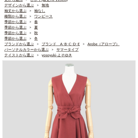
デザインから選ぶ
無地
袖丈から選ぶ
袖なし
種類から選ぶ
ワンピース
季節から選ぶ
春
季節から選ぶ
夏
季節から選ぶ
秋
季節から選ぶ
冬
ブランドから選ぶ
ブランド A･B･C･D･E
Arobe（アローブ）
パーソナルカラーから選ぶ
サマータイプ
テイストから選ぶ
yosoyuki-よそゆき