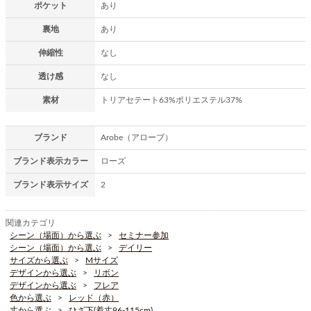
ポケット
あり
裏地
あり
伸縮性
なし
透け感
なし
素材
トリアセテート63%ポリエステル37%
ブランド
Arobe（アローブ）
ブランド表示カラー
ローズ
ブランド表示サイズ
2
関連カテゴリ
シーン（場面）から選ぶ
セミナー参加
シーン（場面）から選ぶ
デイリー
サイズから選ぶ
Mサイズ
デザインから選ぶ
リボン
デザインから選ぶ
フレア
色から選ぶ
レッド（赤）
丈から選ぶ
ひざ下(着丈96-115cm)