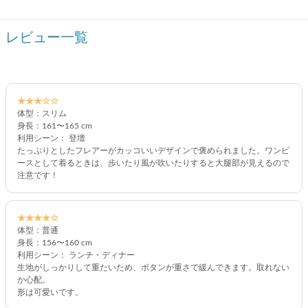
レビュー一覧
★★★☆☆
体型：スリム
身長：161〜165 cm
利用シーン： 登壇
たっぷりとしたフレアーがカッコいいデザインで褒められました。ワンピ
ースとして着るときは、歩いたり風が吹いたりすると大腿部が見えるので
注意です！
★★★★☆
体型：普通
身長：156〜160 cm
利用シーン： ランチ・ディナー
生地がしっかりして重たいため、ボタンが重さで緩んできます。取れない
か心配。
形は可愛いです。