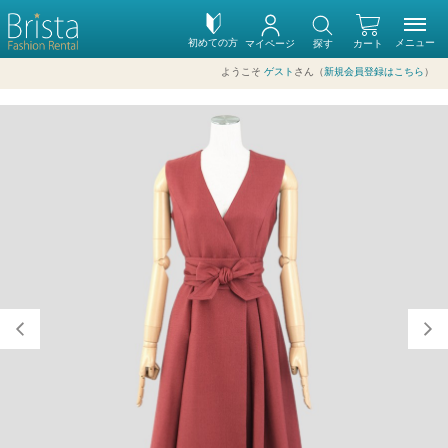
初めての方
メニュー
マイページ
探す
カート
ようこそ
ゲスト
さん（
新規会員登録はこちら
）