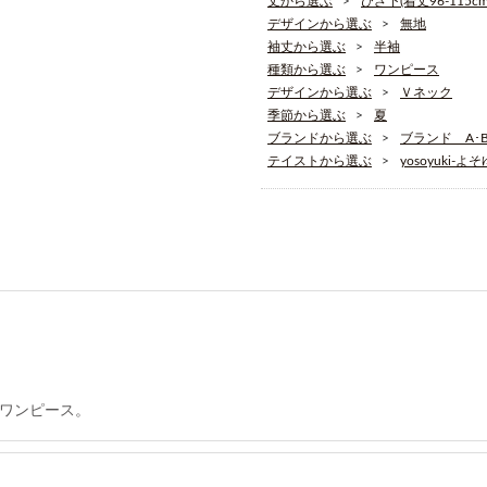
丈から選ぶ
ひざ下(着丈96-115cm
デザインから選ぶ
無地
袖丈から選ぶ
半袖
種類から選ぶ
ワンピース
デザインから選ぶ
Ｖネック
季節から選ぶ
夏
ブランドから選ぶ
ブランド A･B･
テイストから選ぶ
yosoyuki-よ
ワンピース。