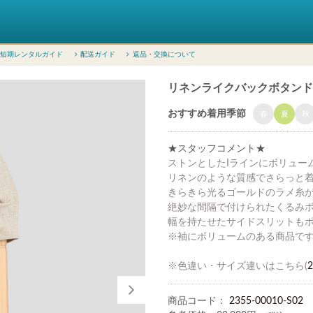
短期レンタルガイド
配送ガイド
返品・交換について
リネンライクバックボタンドレス
おすすめ着用季節
春
夏
秋
★スタッフコメント★
ストンとしたIラインにボリュー
リネンのような質感でさらっと
きらきら光るゴールドのラメ糸
絶妙な間隔で付けられたくるみ
幅を持たせたサイドスリットも
※袖にボリュームのある商品で
※色違い・サイズ違いはこちら(
2
商品コード：
2355-00010-S02