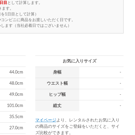
日目
として計算します。
きます。
を1日目として計算）
やコンビニに商品をお渡しいただく日です。
いします（当社必着日ではございません）
お気に入りサイズ
44.0cm
身幅
-
48.0cm
ウエスト幅
-
49.0cm
ヒップ幅
-
101.0cm
総丈
-
35.5cm
マイページ
より、レンタルされたお気に入り
の商品のサイズをご登録をいただくと、サイ
27.0cm
ズ比較ができます。