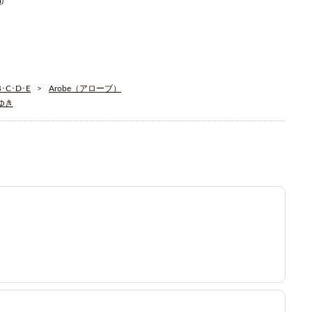
)
C･D･E
Arobe（アローブ）
そゆき