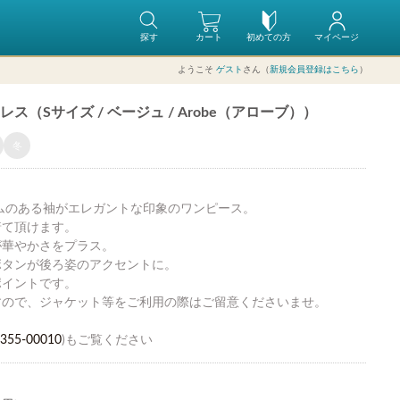
探す
カート
初めての方
マイページ
ようこそ
ゲスト
さん（
新規会員登録はこちら
）
（Sサイズ / ベージュ / Arobe（アローブ））
冬
ムのある袖がエレガントな印象のワンピース。
着て頂けます。
が華やかさをプラス。
ボタンが後ろ姿のアクセントに。
ポイントです。
すので、ジャケット等をご利用の際はご留意くださいませ。
355-00010
)もご覧ください