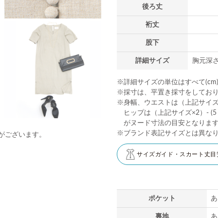
後ろ丈
裄丈
股下
詳細サイズ
胸元深さ
※詳細サイズの単位はすべて(cm
※採寸は、平置き採寸をしてお
※身幅、ウエストは（上記サイズ×2
ヒップは（上記サイズ×2）- (5～
がヌード寸法の目安となりま
※ブランド表記サイズとは異な
がございます。
サイズガイド・スカート丈目
ポケット
あ
裏地
あ