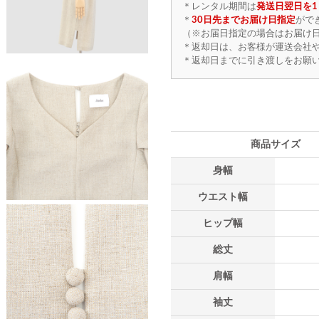
＊レンタル期間は
発送日翌日を1
＊
30日先までお届け日指定
がで
（※お届日指定の場合はお届け日
＊返却日は、お客様が運送会社
＊返却日までに引き渡しをお願
商品サイズ
身幅
ウエスト幅
ヒップ幅
総丈
肩幅
袖丈