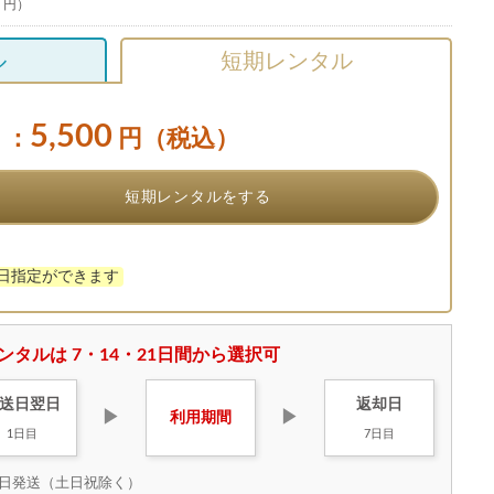
0 円）
ル
短期レンタル
5,500
：
円（税込）
短期レンタルをする
け日指定ができます
ンタルは 7・14・21日間から選択可
送日
翌日
返却日
▶
▶
利用
期間
1日目
7日目
日発送（土日祝除く）