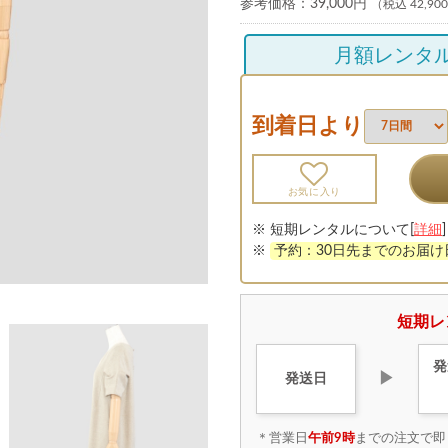
参考価格：
39,000円
（税込 42,90
月額レンタ
到着日より
お気に入り
※ 短期レンタルについて[
詳細
]
※
予約：30日先までのお届
短期レ
発
▶
発送日
＊営業日
午前9時
までの注文で即