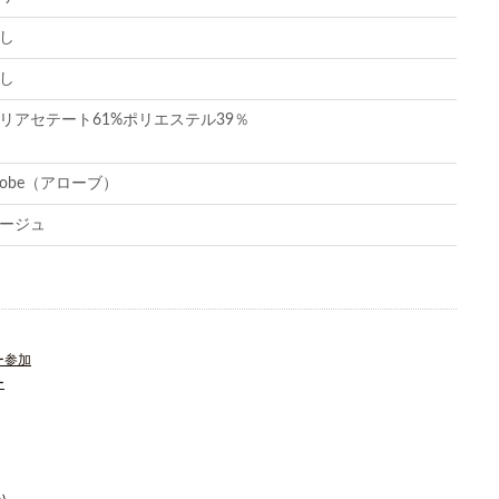
し
し
リアセテート61%ポリエステル39％
robe（アローブ）
ージュ
ー参加
ー