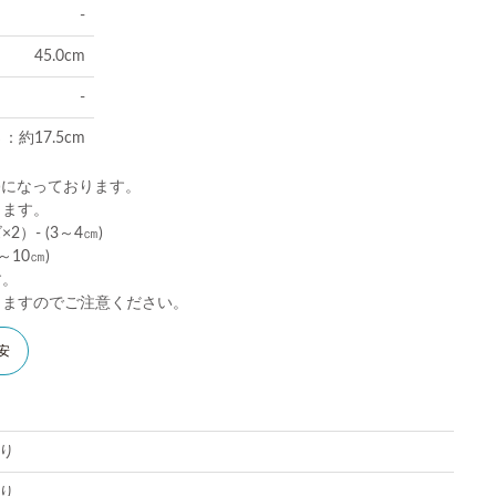
-
45.0cm
-
：約17.5cm
)になっております。
ります。
）- (3～4㎝)
10㎝)
す。
りますのでご注意ください。
安
り
り