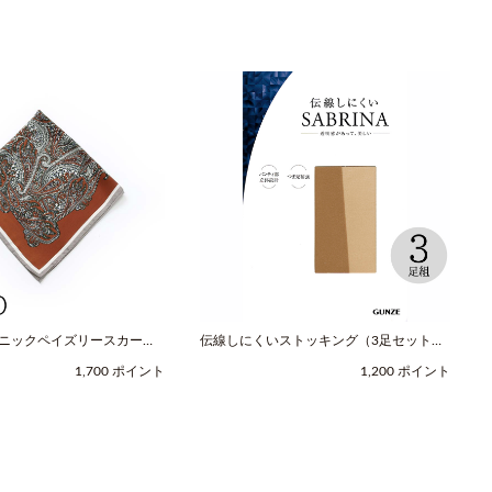
スニックペイズリースカーフ
伝線しにくいストッキング（3足セット）
レッド / COOCO（クー
（M-Lサイズ / ヌードベージュ /
1,700 ポイント
1,200 ポイント
SABRINA（サブリナ））