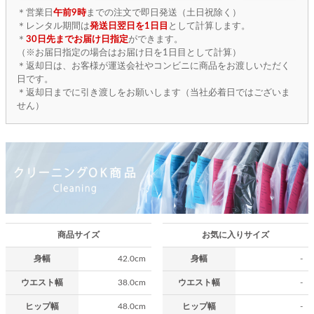
＊営業日
午前9時
までの注文で即日発送（土日祝除く）
＊レンタル期間は
発送日翌日を1日目
として計算します。
＊
30日先までお届け日指定
ができます。
（※お届日指定の場合はお届け日を1日目として計算）
＊返却日は、お客様が運送会社やコンビニに商品をお渡しいただく
日です。
＊返却日までに引き渡しをお願いします（当社必着日ではございま
せん）
商品サイズ
お気に入りサイズ
身幅
42.0cm
身幅
-
ウエスト幅
38.0cm
ウエスト幅
-
ヒップ幅
48.0cm
ヒップ幅
-