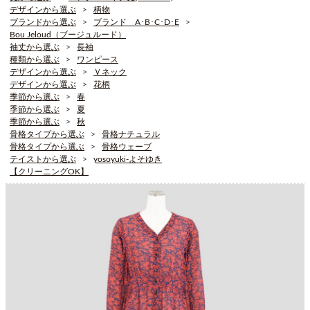
デザインから選ぶ
柄物
ブランドから選ぶ
ブランド A･B･C･D･E
Bou Jeloud（ブージュルード）
袖丈から選ぶ
長袖
種類から選ぶ
ワンピース
デザインから選ぶ
Ｖネック
デザインから選ぶ
花柄
季節から選ぶ
春
季節から選ぶ
夏
季節から選ぶ
秋
骨格タイプから選ぶ
骨格ナチュラル
骨格タイプから選ぶ
骨格ウェーブ
テイストから選ぶ
yosoyuki-よそゆき
【クリーニングOK】