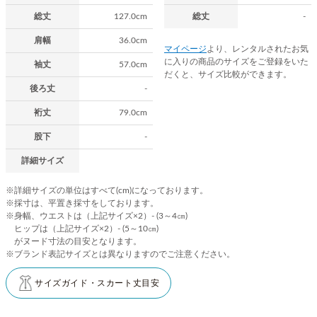
総丈
127.0cm
総丈
-
肩幅
36.0cm
マイページ
より、レンタルされたお気
に入りの商品のサイズをご登録をいた
袖丈
57.0cm
だくと、サイズ比較ができます。
後ろ丈
-
裄丈
79.0cm
股下
-
詳細サイズ
※詳細サイズの単位はすべて(cm)になっております。
※採寸は、平置き採寸をしております。
※身幅、ウエストは（上記サイズ×2）- (3～4㎝)
ヒップは（上記サイズ×2）- (5～10㎝)
がヌード寸法の目安となります。
※ブランド表記サイズとは異なりますのでご注意ください。
サイズガイド・スカート丈目安