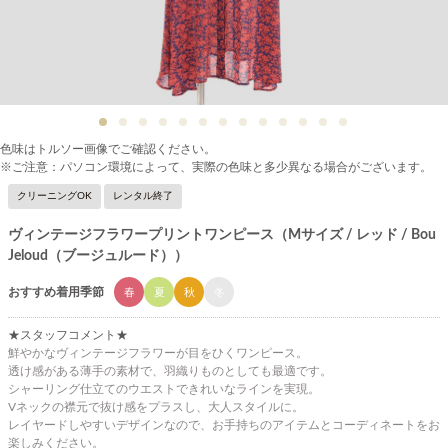
色味はトルソー画像でご確認ください。
※ご注意：パソコン環境によって、実際の色味と多少異なる場合がございます。
クリーニングOK
レンタル終了
ヴィンテージフラワープリントワンピース（Mサイズ / レッド / Bou
Jeloud（ブージュルード））
おすすめ着用季節
春
夏
秋
冬
★スタッフコメント★
鮮やかなヴィンテージフラワーが目をひくワンピース。
透け感がある薄手の素材で、羽織りものとしても最適です。
シャーリング仕立てのウエストできれいなラインを実現。
Vネックの襟元で抜け感をプラスし、大人スタイルに。
レイヤードしやすいデザインなので、お手持ちのアイテムとコーディネートをお
楽しみください。