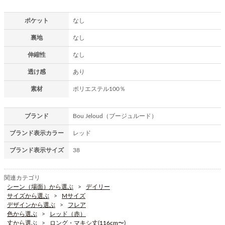
ポケット
なし
裏地
なし
伸縮性
なし
透け感
あり
素材
ポリエステル100％
ブランド
Bou Jeloud（ブージュルード）
ブランド表示カラー
レッド
ブランド表示サイズ
38
関連カテゴリ
シーン（場面）から選ぶ
デイリー
サイズから選ぶ
Mサイズ
デザインから選ぶ
フレア
色から選ぶ
レッド（赤）
丈から選ぶ
ロング・マキシ丈(116cm〜)