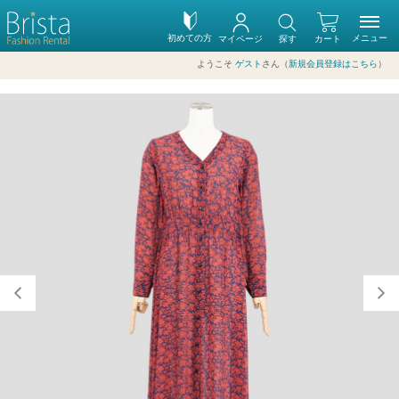
初めての方
メニュー
マイページ
探す
カート
ようこそ
ゲスト
さん（
新規会員登録はこちら
）