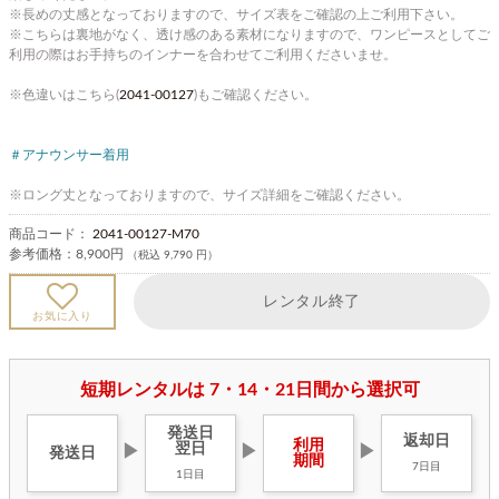
※長めの丈感となっておりますので、サイズ表をご確認の上ご利用下さい。
※こちらは裏地がなく、透け感のある素材になりますので、ワンピースとしてご
利用の際はお手持ちのインナーを合わせてご利用くださいませ。
※色違いはこちら(
2041-00127
)もご確認ください。
＃アナウンサー着用
※ロング丈となっておりますので、サイズ詳細をご確認ください。
商品コード：
2041-00127-M70
参考価格：
8,900円
（税込 9,790 円）
レンタル終了
お気に入り
短期レンタルは 7・14・21日間から選択可
発送日
返却日
利用
翌日
▶
▶
▶
発送日
期間
7日目
1日目