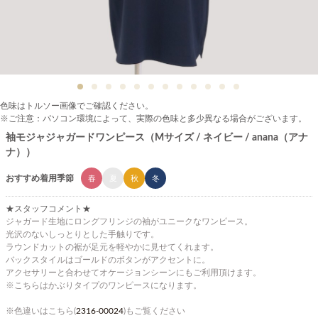
色味はトルソー画像でご確認ください。
※ご注意：パソコン環境によって、実際の色味と多少異なる場合がございます。
袖モジャジャガードワンピース（Mサイズ / ネイビー / anana（アナ
ナ））
おすすめ着用季節
春
夏
秋
冬
★スタッフコメント★
ジャガード生地にロングフリンジの袖がユニークなワンピース。
光沢のないしっとりとした手触りです。
ラウンドカットの裾が足元を軽やかに見せてくれます。
バックスタイルはゴールドのボタンがアクセントに。
アクセサリーと合わせてオケージョンシーンにもご利用頂けます。
※こちらはかぶりタイプのワンピースになります。
※色違いはこちら(
2316-00024
)もご覧ください