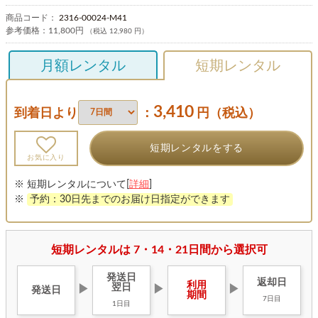
商品コード：
2316-00024-M41
参考価格：
11,800円
（税込 12,980 円）
月額レンタル
短期レンタル
3,410
到着日より
：
円（税込）
短期レンタルをする
お気に入り
※ 短期レンタルについて[
詳細
]
※
予約：30日先までのお届け日指定ができます
短期レンタルは 7・14・21日間から選択可
発送日
返却日
利用
翌日
▶
▶
▶
発送日
期間
7日目
1日目