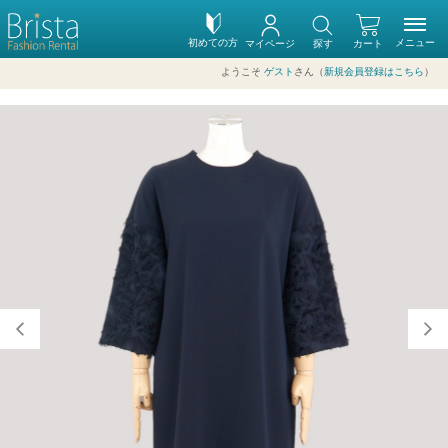
初めての方
メニュー
マイページ
探す
カート
ようこそ
ゲスト
さん（
新規会員登録はこちら
）