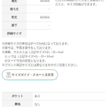
袖丈
33.0cm
だくと、サイズ比較ができます。
後ろ丈
-
裄丈
62.0cm
股下
-
詳細サイズ
※詳細サイズの単位はすべて(cm)になっております。
※採寸は、平置き採寸をしております。
※身幅、ウエストは（上記サイズ×2）- (3～4㎝)
ヒップは（上記サイズ×2）- (5～10㎝)
がヌード寸法の目安となります。
※ブランド表記サイズとは異なりますのでご注意ください。
サイズガイド・スカート丈目安
ポケット
あり
裏地
なし