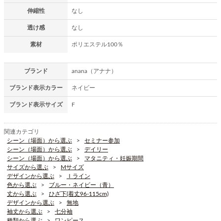
伸縮性
なし
透け感
なし
素材
ポリエステル100％
ブランド
anana（アナナ）
ブランド表示カラー
ネイビー
ブランド表示サイズ
F
関連カテゴリ
シーン（場面）から選ぶ
セミナー参加
シーン（場面）から選ぶ
デイリー
シーン（場面）から選ぶ
マタニティ・妊娠期間
サイズから選ぶ
Mサイズ
デザインから選ぶ
Ｉライン
色から選ぶ
ブルー・ネイビー（青）
丈から選ぶ
ひざ下(着丈96-115cm)
デザインから選ぶ
無地
袖丈から選ぶ
七分袖
種類から選ぶ
ワンピース