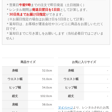
＊営業日
午前9時
までの注文で即日発送（土日祝除く）
＊レンタル期間は
発送日翌日を1日目
として計算します。
＊
30日先までお届け日指定
ができます。
（※お届日指定の場合はお届け日を1日目として計算）
＊返却日は、お客様が運送会社やコンビニに商品をお渡しいただく
日です。
＊返却日までに引き渡しをお願いします（当社必着日ではございま
せん）
商品サイズ
お気に入りサイズ
身幅
52.0cm
身幅
-
ウエスト幅
51.0cm
ウエスト幅
-
ヒップ幅
54.0cm
ヒップ幅
-
総丈
102.0cm
総丈
-
肩幅
58.0cm
マイページ
より、レンタルされたお気
に入りの商品のサイズをご登録をいた