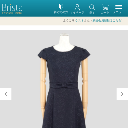
初めての方
メニュー
マイページ
探す
カート
ようこそ
ゲスト
さん（
新規会員登録はこちら
）