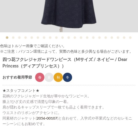
色味はトルソー画像でご確認ください。
※ご注意：パソコン環境によって、実際の色味と多少異なる場合がございます。
四つ花フクレジャガードワンピース（Mサイズ / ネイビー / Dear
Princess（ディアプリンセス））
おすすめ着用季節
春
夏
秋
冬
★スタッフコメント★
花柄のフクレジャガード生地が華やかなワンピース。
膝上?ひざ丈の丈感で清楚な印象の一着。
肩が隠れるキャップスリーブで一枚でも品よく着用できます。
ウエストのリボンがアクセントに。
同素材のジャケット(
2056-00107
)と合わせて、入学式や卒業式などのセレモニ
ーシーンにもお勧めです。