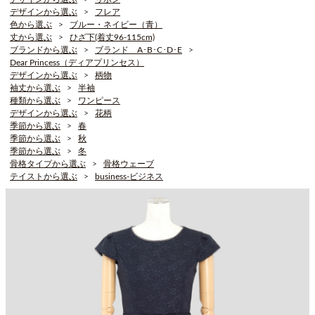
デザインから選ぶ
フレア
色から選ぶ
ブルー・ネイビー（青）
丈から選ぶ
ひざ下(着丈96-115cm)
ブランドから選ぶ
ブランド A･B･C･D･E
Dear Princess（ディアプリンセス）
デザインから選ぶ
柄物
袖丈から選ぶ
半袖
種類から選ぶ
ワンピース
デザインから選ぶ
花柄
季節から選ぶ
春
季節から選ぶ
秋
季節から選ぶ
冬
骨格タイプから選ぶ
骨格ウェーブ
テイストから選ぶ
business-ビジネス