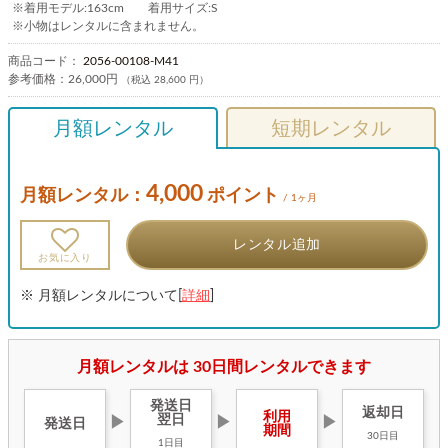
※着用モデル:163cm 着用サイズ:S
※小物はレンタルに含まれません。
商品コード：
2056-00108-M41
参考価格：
26,000円
（税込 28,600 円）
月額レンタル
短期レンタル
4,000
月額レンタル：
ポイント
/ 1ヶ月
レンタル追加
お気に入り
※ 月額レンタルについて[
詳細
]
月額レンタルは 30日間レンタルできます
発送日
返却日
利用
翌日
▶
▶
▶
発送日
期間
30日目
1日目