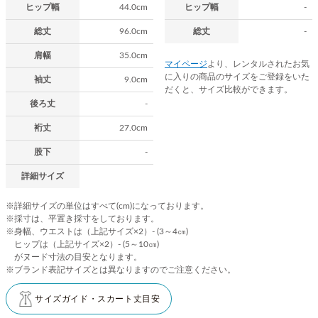
ヒップ幅
44.0cm
ヒップ幅
-
総丈
96.0cm
総丈
-
肩幅
35.0cm
マイページ
より、レンタルされたお気
に入りの商品のサイズをご登録をいた
袖丈
9.0cm
だくと、サイズ比較ができます。
後ろ丈
-
裄丈
27.0cm
股下
-
詳細サイズ
※詳細サイズの単位はすべて(cm)になっております。
※採寸は、平置き採寸をしております。
※身幅、ウエストは（上記サイズ×2）- (3～4㎝)
ヒップは（上記サイズ×2）- (5～10㎝)
がヌード寸法の目安となります。
※ブランド表記サイズとは異なりますのでご注意ください。
サイズガイド・スカート丈目安