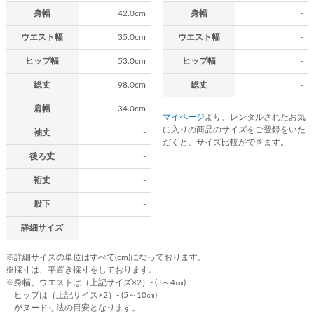
身幅
42.0cm
身幅
-
ウエスト幅
35.0cm
ウエスト幅
-
ヒップ幅
53.0cm
ヒップ幅
-
総丈
98.0cm
総丈
-
肩幅
34.0cm
マイページ
より、レンタルされたお気
に入りの商品のサイズをご登録をいた
袖丈
-
だくと、サイズ比較ができます。
後ろ丈
-
裄丈
-
股下
-
詳細サイズ
※詳細サイズの単位はすべて(cm)になっております。
※採寸は、平置き採寸をしております。
※身幅、ウエストは（上記サイズ×2）- (3～4㎝)
ヒップは（上記サイズ×2）- (5～10㎝)
がヌード寸法の目安となります。