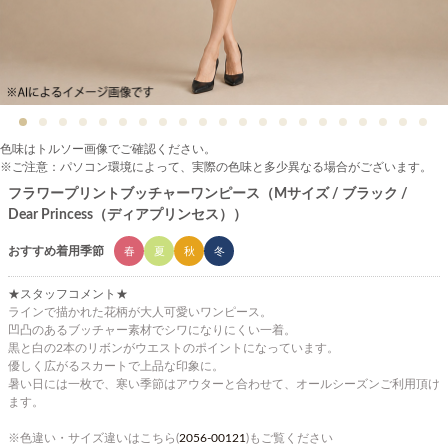
色味はトルソー画像でご確認ください。
※ご注意：パソコン環境によって、実際の色味と多少異なる場合がございます。
フラワープリントブッチャーワンピース（Mサイズ / ブラック /
Dear Princess（ディアプリンセス））
おすすめ着用季節
春
夏
秋
冬
★スタッフコメント★
ラインで描かれた花柄が大人可愛いワンピース。
凹凸のあるブッチャー素材でシワになりにくい一着。
黒と白の2本のリボンがウエストのポイントになっています。
優しく広がるスカートで上品な印象に。
暑い日には一枚で、寒い季節はアウターと合わせて、オールシーズンご利用頂け
ます。
※色違い・サイズ違いはこちら(
2056-00121
)もご覧ください