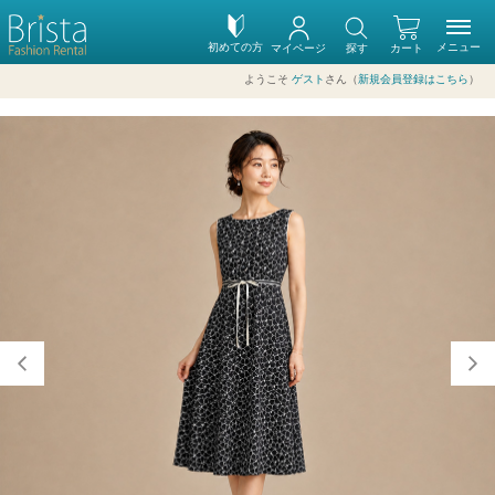
初めての方
メニュー
マイページ
探す
カート
ようこそ
ゲスト
さん（
新規会員登録はこちら
）