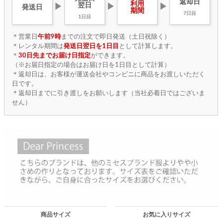
返却日
利用
翌日
▶
▶
▶
発送日
期間
7日目
1日目
＊営業日
午前9時
までの注文で即日発送（土日祝除く）
＊レンタル期間は
発送日翌日を1日目
として計算します。
＊
30日先までお届け日指定
ができます。
（※お届日指定の場合はお届け日を1日目として計算）
＊返却日は、お客様が運送会社やコンビニに商品をお渡しいただく
日です。
＊返却日までに引き渡しをお願いします（当社必着日ではございま
せん）
商品サイズ
お気に入りサイズ