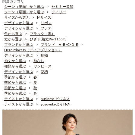
関連カテゴリ
シーン（場面）から選ぶ
セミナー参加
シーン（場面）から選ぶ
デイリー
サイズから選ぶ
Mサイズ
デザインから選ぶ
リボン
デザインから選ぶ
フレア
色から選ぶ
ブラック（黒）
丈から選ぶ
ひざ下(着丈96-115cm)
ブランドから選ぶ
ブランド A･B･C･D･E
Dear Princess（ディアプリンセス）
デザインから選ぶ
柄物
袖丈から選ぶ
袖なし
種類から選ぶ
ワンピース
デザインから選ぶ
花柄
季節から選ぶ
春
季節から選ぶ
夏
季節から選ぶ
秋
季節から選ぶ
冬
テイストから選ぶ
business-ビジネス
テイストから選ぶ
yosoyuki-よそゆき