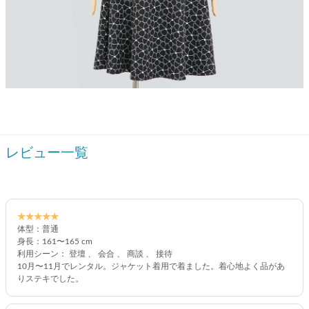
レビュー一覧
★★★★★
体型：普通
身長：161〜165 cm
利用シーン： 登壇 、 会合 、 商談 、 接待
10月〜11月でレンタル。ジャケット着用で着ました。着心地よく品があ
りステキでした。