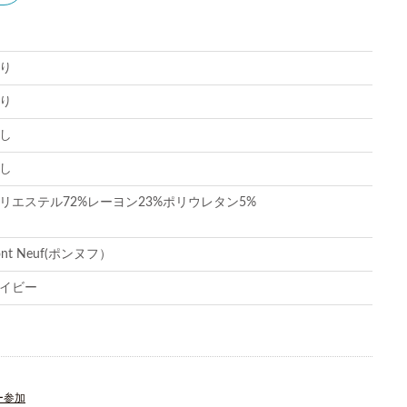
り
り
し
し
リエステル72%レーヨン23%ポリウレタン5%
ont Neuf(ポンヌフ）
イビー
ー参加