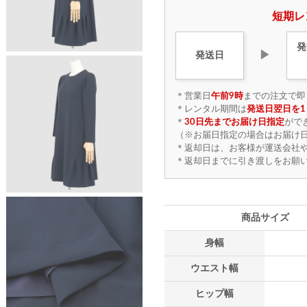
短期レ
発
▶
発送日
＊営業日
午前9時
までの注文で即
＊レンタル期間は
発送日翌日を1
＊
30日先までお届け日指定
がで
（※お届日指定の場合はお届け日
＊返却日は、お客様が運送会社
＊返却日までに引き渡しをお願
商品サイズ
身幅
ウエスト幅
ヒップ幅