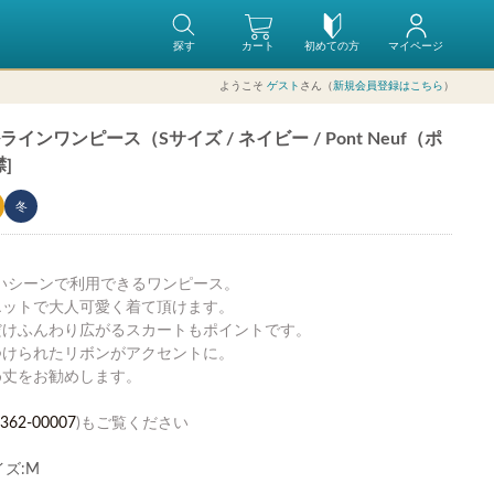
探す
カート
初めての方
マイページ
ようこそ
ゲスト
さん（
新規会員登録はこちら
）
ワンピース（Sサイズ / ネイビー / Pont Neuf（ポ
]
冬
いシーンで利用できるワンピース。
エットで大人可愛く着て頂けます。
だけふんわり広がるスカートもポイントです。
つけられたリボンがアクセントに。
め丈をお勧めします。
362-00007
)もご覧ください
ズ:M
。