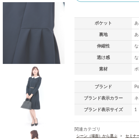
ポケット
あ
裏地
あ
伸縮性
な
透け感
な
素材
ポ
ブランド
P
ブランド表示カラー
ネ
ブランド表示サイズ
1
関連カテゴリ
シーン（場面）から選ぶ
セミナ