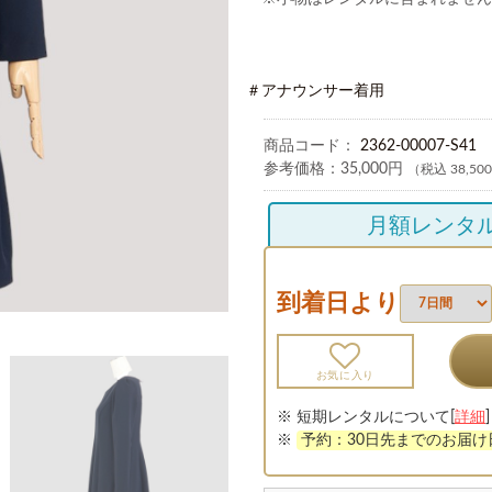
＃アナウンサー着用
商品コード：
2362-00007-S41
参考価格：
35,000円
（税込 38,50
月額レンタ
到着日より
お気に入り
※ 短期レンタルについて[
詳細
]
※
予約：30日先までのお届