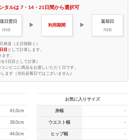
ンタルは 7・14・21日間から選択可
送日
翌日
返却日
▶
▶
利用
期間
1日目
7日目
日発送（土日祝除く）
日目
として計算します。
きます。
を1日目として計算）
やコンビニに商品をお渡しいただく日です。
いします（当社必着日ではございません）
お気に入りサイズ
41.0cm
身幅
-
38.0cm
ウエスト幅
-
44.0cm
ヒップ幅
-