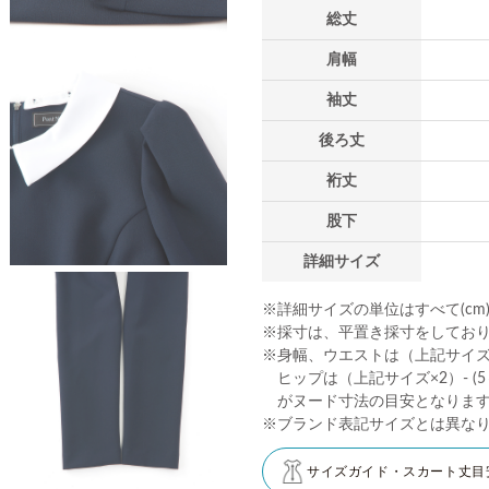
総丈
肩幅
袖丈
後ろ丈
裄丈
股下
詳細サイズ
※詳細サイズの単位はすべて(cm
※採寸は、平置き採寸をしてお
※身幅、ウエストは（上記サイズ×2
ヒップは（上記サイズ×2）- (5～
がヌード寸法の目安となりま
※ブランド表記サイズとは異な
サイズガイド・スカート丈目