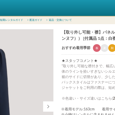
短期レンタルガイド
配送ガイド
返品・交換について
【取り外し可能・襟】パネルライン
ンヌフ）） [付属品 1点：白襟
おすすめ着用季節
春
夏
秋
★スタッフコメント★
"取り外し可能な襟付きで、幅広
体のラインを拾いすぎないシル
裾のサイドに切替があり、少し
バックスタイルはファスナーに
ジャケットをご利用の際は、短
※色違い・サイズ違いはこちら(
2
※着用モデル:163cm 着用サイ
※小物はレンタルに含まれません