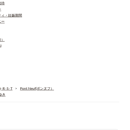
接待
ー
ティ・妊娠期間
ニー
青）
)
R･S･T
Pont Neuf(ポンヌフ）
そゆき