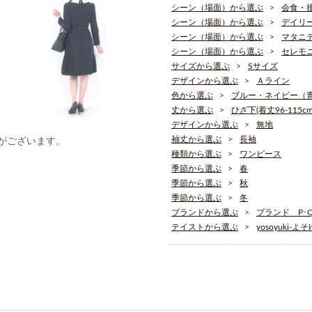
シーン（場面）から選ぶ
会食・
シーン（場面）から選ぶ
デイリ
シーン（場面）から選ぶ
マタニ
シーン（場面）から選ぶ
セレモ
サイズから選ぶ
Sサイズ
デザインから選ぶ
Ａライン
色から選ぶ
ブルー・ネイビー（
丈から選ぶ
ひざ下(着丈96-115cm
デザインから選ぶ
無地
袖丈から選ぶ
長袖
がございます。
種類から選ぶ
ワンピース
季節から選ぶ
春
季節から選ぶ
秋
季節から選ぶ
冬
ブランドから選ぶ
ブランド P･Q･
テイストから選ぶ
yosoyuki-よ