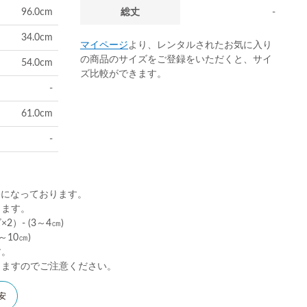
96.0cm
総丈
-
34.0cm
マイページ
より、レンタルされたお気に入り
の商品のサイズをご登録をいただくと、サイ
54.0cm
ズ比較ができます。
-
61.0cm
-
)になっております。
ります。
）- (3～4㎝)
10㎝)
す。
りますのでご注意ください。
安