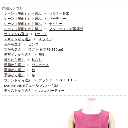
関連カテゴリ
シーン（場面）から選ぶ
セミナー参加
シーン（場面）から選ぶ
パーティー
シーン（場面）から選ぶ
デイリー
シーン（場面）から選ぶ
マタニティ・妊娠期間
サイズから選ぶ
Lサイズ
デザインから選ぶ
Ａライン
色から選ぶ
ピンク
丈から選ぶ
ひざ下(着丈96-115cm)
デザインから選ぶ
無地
袖丈から選ぶ
袖なし
種類から選ぶ
ワンピース
季節から選ぶ
秋
季節から選ぶ
冬
ブランドから選ぶ
ブランド F･G･H･I･J
jour merveille(ジュール メルベイユ)
テイストから選ぶ
party-パーティー