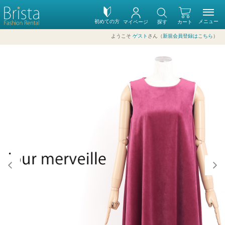
初めての方
メニュー
マイページ
探す
カート
ようこそ
ゲスト
さん（
新規会員登録はこちら
）