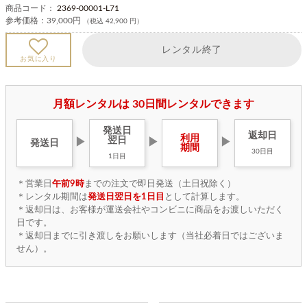
商品コード：
2369-00001-L71
参考価格：
39,000円
（税込 42,900 円）
レンタル終了
お気に入り
月額レンタルは 30日間レンタルできます
発送日
返却日
利用
翌日
▶
▶
▶
発送日
期間
30日目
1日目
＊営業日
午前9時
までの注文で即日発送（土日祝除く）
＊レンタル期間は
発送日翌日を1日目
として計算します。
＊返却日は、お客様が運送会社やコンビニに商品をお渡しいただく
日です。
＊返却日までに引き渡しをお願いします（当社必着日ではございま
せん）。