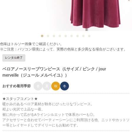
色味はトルソー画像でご確認ください。
※ご注意：パソコン環境によって、実際の色味と多少異なる場合がございます。
レンタル終了
ベロアノースリーブワンピース（Lサイズ / ピンク / jour
merveille（ジュール メルベイユ））
おすすめ着用季節
春
夏
秋
冬
★スタッフコメント★
暖かみのあるベロア素材が秋冬にぴったりなワンピース。
程よい光沢で上品な一着。
裾に向かって広がるAラインシルエットで体系カバーも◎。
アクセサリーと合わせてパーティーシーンにご利用頂ける他、ニットやカットソ
ー等とレイヤードしてデイリーにもお勧めです。