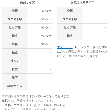
商品サイズ
お気に入りサイズ
身幅
47.0cm
身幅
-
ウエスト幅
55.0cm
ウエスト幅
-
ヒップ幅
62.0cm
ヒップ幅
-
総丈
97.0cm
総丈
-
肩幅
33.0cm
マイページ
より、レンタルされたお気
に入りの商品のサイズをご登録をいた
袖丈
-
だくと、サイズ比較ができます。
後ろ丈
-
裄丈
-
股下
-
詳細サイズ
※詳細サイズの単位はすべて(cm)になっております。
※採寸は、平置き採寸をしております。
※身幅、ウエストは（上記サイズ×2）- (3～4㎝)
ヒップは（上記サイズ×2）- (5～10㎝)