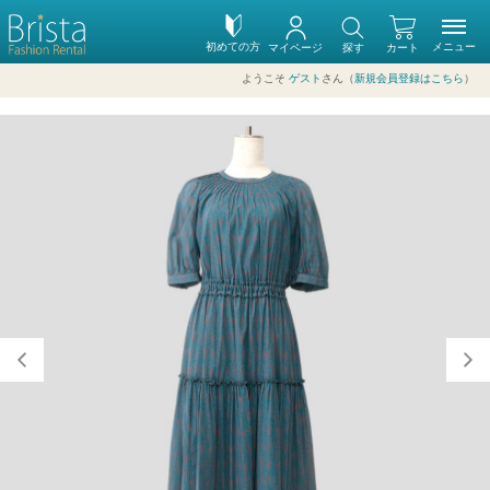
初めての方
メニュー
マイページ
探す
カート
ようこそ
ゲスト
さん（
新規会員登録はこちら
）