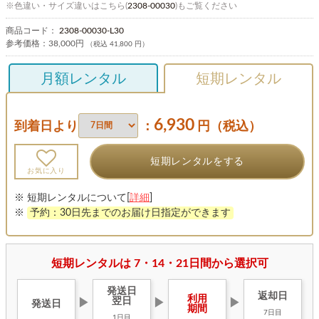
※色違い・サイズ違いはこちら(
2308-00030
)もご覧ください
商品コード：
2308-00030-L30
参考価格：
38,000円
（税込 41,800 円）
月額レンタル
短期レンタル
6,930
到着日より
：
円（税込）
短期レンタルをする
お気に入り
※ 短期レンタルについて[
詳細
]
※
予約：30日先までのお届け日指定ができます
短期レンタルは 7・14・21日間から選択可
発送日
返却日
利用
翌日
▶
▶
▶
発送日
期間
7日目
1日目