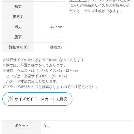
に入りの商品のサイズをご登録をいた
袖丈
-
だくと、サイズ比較ができます。
後ろ丈
-
裄丈
49.5cm
股下
-
詳細サイズ
袖幅:21
※詳細サイズの単位はすべて(cm)になっております。
※採寸は、平置き採寸をしております。
※身幅、ウエストは（上記サイズ×2）- (3～4㎝)
ヒップは（上記サイズ×2）- (5～10㎝)
がヌード寸法の目安となります。
※ブランド表記サイズとは異なりますのでご注意ください。
サイズガイド・スカート丈目安
ポケット
なし