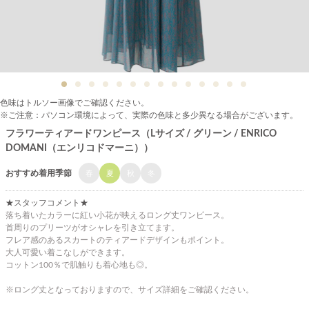
色味はトルソー画像でご確認ください。
※ご注意：パソコン環境によって、実際の色味と多少異なる場合がございます。
フラワーティアードワンピース（Lサイズ / グリーン / ENRICO
DOMANI（エンリコドマーニ））
おすすめ着用季節
春
夏
秋
冬
★スタッフコメント★
落ち着いたカラーに紅い小花が映えるロング丈ワンピース。
首周りのプリーツがオシャレを引き立てます。
フレア感のあるスカートのティアードデザインもポイント。
大人可愛い着こなしができます。
コットン100％で肌触りも着心地も◎。
※ロング丈となっておりますので、サイズ詳細をご確認ください。