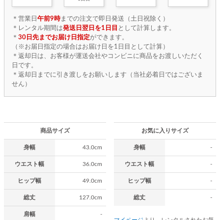
＊営業日
午前9時
までの注文で即日発送（土日祝除く）
＊レンタル期間は
発送日翌日を1日目
として計算します。
＊
30日先までお届け日指定
ができます。
（※お届日指定の場合はお届け日を1日目として計算）
＊返却日は、お客様が運送会社やコンビニに商品をお渡しいただく
日です。
＊返却日までに引き渡しをお願いします（当社必着日ではございま
せん）
商品サイズ
お気に入りサイズ
身幅
43.0cm
身幅
-
ウエスト幅
36.0cm
ウエスト幅
-
ヒップ幅
49.0cm
ヒップ幅
-
総丈
127.0cm
総丈
-
肩幅
-
マイページ
より、レンタルされたお気