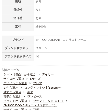
裏地
あり
伸縮性
なし
透け感
あり
素材
綿100％
ブランド
ENRICO DOMANI（エンリコドマーニ）
ブランド表示カラー
グリーン
ブランド表示サイズ
40
関連カテゴリ
シーン（場面）から選ぶ
デイリー
サイズから選ぶ
Lサイズ
デザインから選ぶ
フレア
丈から選ぶ
ロング・マキシ丈(116cm〜)
袖丈から選ぶ
半袖
種類から選ぶ
ワンピース
ブランドから選ぶ
ブランド A･B･C･D･E
ENRICO DOMANI（エンリコドマーニ）
デザインから選ぶ
花柄