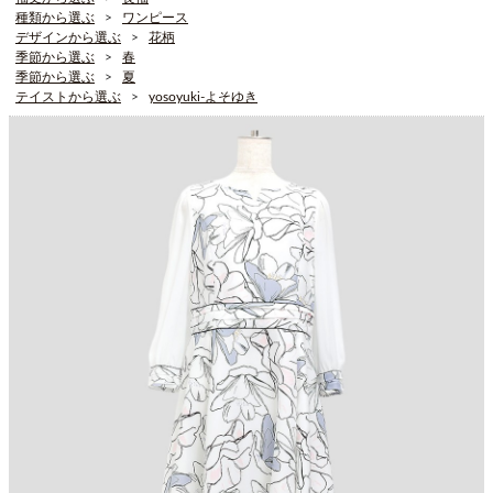
種類から選ぶ
ワンピース
デザインから選ぶ
花柄
季節から選ぶ
春
季節から選ぶ
夏
テイストから選ぶ
yosoyuki-よそゆき