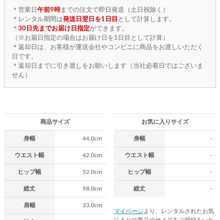
＊営業日
午前9時
までの注文で即日発送（土日祝除く）
＊レンタル期間は
発送日翌日を1日目
として計算します。
＊
30日先までお届け日指定
ができます。
（※お届日指定の場合はお届け日を1日目として計算）
＊返却日は、お客様が運送会社やコンビニに商品をお渡しいただく
日です。
＊返却日までに引き渡しをお願いします（当社必着日ではございま
せん）
商品サイズ
お気に入りサイズ
身幅
44.0cm
身幅
-
ウエスト幅
42.0cm
ウエスト幅
-
ヒップ幅
52.0cm
ヒップ幅
-
総丈
98.0cm
総丈
-
肩幅
33.0cm
マイページ
より、レンタルされたお気
に入りの商品のサイズをご登録をいた