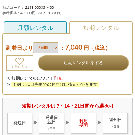
商品コード：
2153-00035-M00
参考価格：
49,000円
（税込 53,900 円）
月額レンタル
短期レンタル
7,040
到着日より
：
円（税込）
短期レンタルをする
お気に入り
※ 短期レンタルについて[
詳細
]
※
予約：30日先までのお届け日指定ができます
短期レンタルは 7・14・21日間から選択可
発送日
返却日
利用
翌日
▶
▶
▶
発送日
期間
7日目
1日目