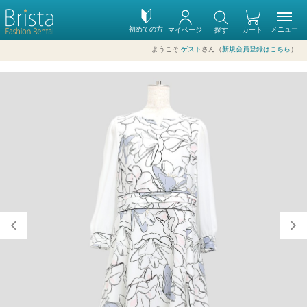
初めての方
メニュー
マイページ
探す
カート
ようこそ
ゲスト
さん（
新規会員登録はこちら
）