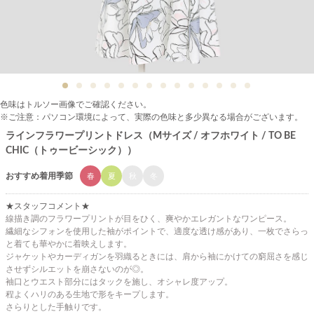
色味はトルソー画像でご確認ください。
※ご注意：パソコン環境によって、実際の色味と多少異なる場合がございます。
ラインフラワープリントドレス（Mサイズ / オフホワイト / TO BE
CHIC（トゥービーシック））
おすすめ着用季節
春
夏
秋
冬
★スタッフコメント★
線描き調のフラワープリントが目をひく、爽やかエレガントなワンピース。
繊細なシフォンを使用した袖がポイントで、適度な透け感があり、一枚でさらっ
と着ても華やかに着映えします。
ジャケットやカーディガンを羽織るときには、肩から袖にかけての窮屈さを感じ
させずシルエットを崩さないのが◎。
袖口とウエスト部分にはタックを施し、オシャレ度アップ。
程よくハリのある生地で形をキープします。
さらりとした手触りです。