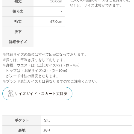
袖丈
50.0cm
だくと、サイズ比較ができます。
後ろ丈
-
裄丈
67.0cm
股下
-
詳細サイズ
※詳細サイズの単位はすべて(cm)になっております。
※採寸は、平置き採寸をしております。
※身幅、ウエストは（上記サイズ×2）- (3～4㎝)
ヒップは（上記サイズ×2）- (5～10㎝)
がヌード寸法の目安となります。
※ブランド表記サイズとは異なりますのでご注意ください。
サイズガイド・スカート丈目安
ポケット
なし
裏地
あり