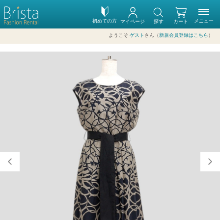
初めての方
メニュー
マイページ
探す
カート
ようこそ
ゲスト
さん（
新規会員登録はこちら
）