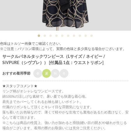
色味はトルソー画像でご確認ください。
※ご注意：パソコン環境によって、実際の色味と多少異なる場合がございます。
サークルパネルタックワンピース（Lサイズ / ネイビー /
SiVPURE（シヴプレ）） [付属品 1点：ウエストリボン]
おすすめ着用季節
春
夏
秋
冬
★スタッフコメント★
リング柄がオシャレなワンピースです。
綿100%の涼しげな素材で、暑い夏でも快適な着心地。
肩先までカバーしてくれるお袖も嬉しいポイント。
付属のリボンをして頂くとキレイ目な雰囲気になります。
落ち着いたお色味なので、薄くて軽やかな生地でも裏地があるため透けなく、安
心して着て頂けます。
※こちらは商品の性質上、強い力が加わると滑脱(縫い目の開き)や破れが生じる
場合がございます。着用の際のお取扱いには充分ご注意ください。