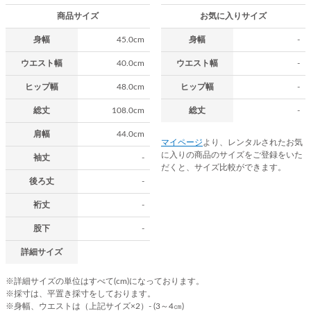
商品サイズ
お気に入りサイズ
身幅
45.0cm
身幅
-
ウエスト幅
40.0cm
ウエスト幅
-
ヒップ幅
48.0cm
ヒップ幅
-
総丈
108.0cm
総丈
-
肩幅
44.0cm
マイページ
より、レンタルされたお気
に入りの商品のサイズをご登録をいた
袖丈
-
だくと、サイズ比較ができます。
後ろ丈
-
裄丈
-
股下
-
詳細サイズ
※詳細サイズの単位はすべて(cm)になっております。
※採寸は、平置き採寸をしております。
※身幅、ウエストは（上記サイズ×2）- (3～4㎝)