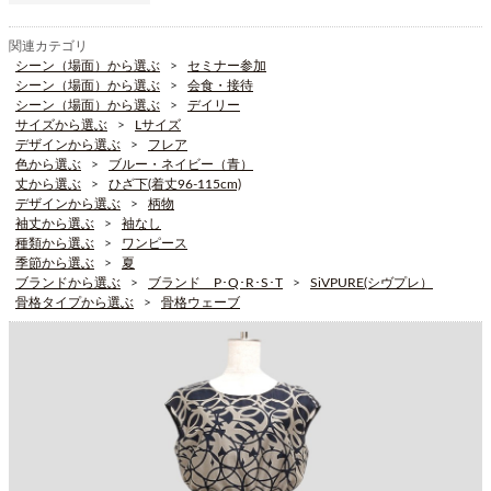
関連カテゴリ
シーン（場面）から選ぶ
セミナー参加
シーン（場面）から選ぶ
会食・接待
シーン（場面）から選ぶ
デイリー
サイズから選ぶ
Lサイズ
デザインから選ぶ
フレア
色から選ぶ
ブルー・ネイビー（青）
丈から選ぶ
ひざ下(着丈96-115cm)
デザインから選ぶ
柄物
袖丈から選ぶ
袖なし
種類から選ぶ
ワンピース
季節から選ぶ
夏
ブランドから選ぶ
ブランド P･Q･R･S･T
SiVPURE(シヴプレ）
骨格タイプから選ぶ
骨格ウェーブ