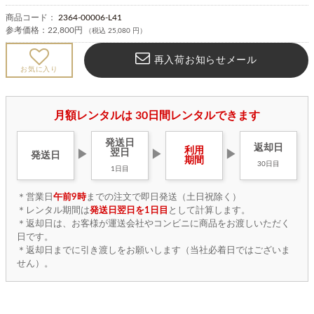
商品コード：
2364-00006-L41
参考価格：
22,800円
（税込 25,080 円）
再入荷お知らせメール
お気に入り
月額レンタルは 30日間レンタルできます
発送日
返却日
利用
翌日
▶
▶
▶
発送日
期間
30日目
1日目
＊営業日
午前9時
までの注文で即日発送（土日祝除く）
＊レンタル期間は
発送日翌日を1日目
として計算します。
＊返却日は、お客様が運送会社やコンビニに商品をお渡しいただく
日です。
＊返却日までに引き渡しをお願いします（当社必着日ではございま
せん）。