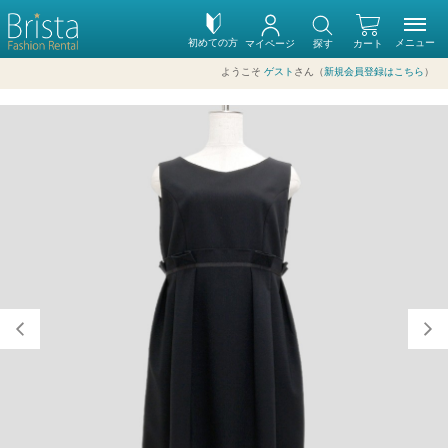
初めての方
メニュー
マイページ
探す
カート
ようこそ
ゲスト
さん（
新規会員登録はこちら
）