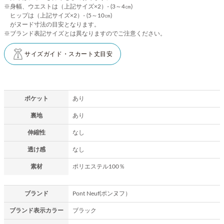
※身幅、ウエストは（上記サイズ×2）- (3～4㎝)
ヒップは（上記サイズ×2）- (5～10㎝)
がヌード寸法の目安となります。
※ブランド表記サイズとは異なりますのでご注意ください。
サイズガイド・スカート丈目安
ポケット
あり
裏地
あり
伸縮性
なし
透け感
なし
素材
ポリエステル100％
ブランド
Pont Neuf(ポンヌフ）
ブランド表示カラー
ブラック