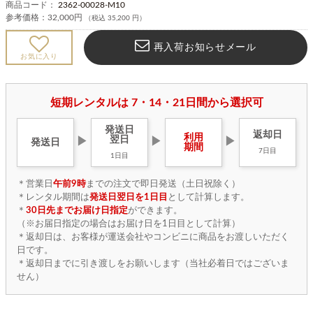
商品コード：
2362-00028-M10
参考価格：
32,000円
（税込 35,200 円）
再入荷お知らせメール
お気に入り
短期レンタルは 7・14・21日間から選択可
発送日
返却日
利用
翌日
▶
▶
▶
発送日
期間
7日目
1日目
＊営業日
午前9時
までの注文で即日発送（土日祝除く）
＊レンタル期間は
発送日翌日を1日目
として計算します。
＊
30日先までお届け日指定
ができます。
（※お届日指定の場合はお届け日を1日目として計算）
＊返却日は、お客様が運送会社やコンビニに商品をお渡しいただく
日です。
＊返却日までに引き渡しをお願いします（当社必着日ではございま
せん）