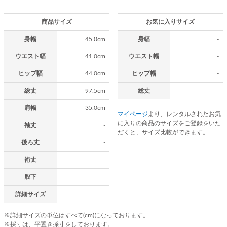
商品サイズ
お気に入りサイズ
身幅
45.0cm
身幅
-
ウエスト幅
41.0cm
ウエスト幅
-
ヒップ幅
44.0cm
ヒップ幅
-
総丈
97.5cm
総丈
-
肩幅
35.0cm
マイページ
より、レンタルされたお気
に入りの商品のサイズをご登録をいた
袖丈
-
だくと、サイズ比較ができます。
後ろ丈
-
裄丈
-
股下
-
詳細サイズ
※詳細サイズの単位はすべて(cm)になっております。
※採寸は、平置き採寸をしております。