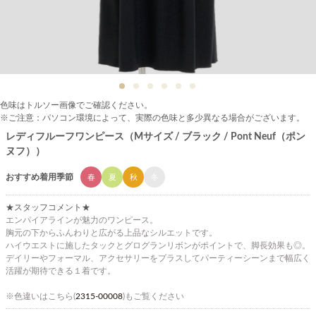
色味はトルソー画像でご確認ください。
※ご注意：パソコン環境によって、実際の色味と多少異なる場合がございます。
レディフルーフワンピース（Mサイズ / ブラック / Pont Neuf（ポン
ヌフ））
おすすめ着用季節
春
夏
秋
冬
★スタッフコメント★
エンパイアラインが魅力のワンピース。
胸元の下からふんわりと広がる上品なシルエットです。
ハイウエストに施したタックとグログランリボンがポイントで、脚長効果も◎。
デイリーやフォーマル、アクセサリーをプラスしてパーティーシーンまで幅広く
活躍が期待できる１着です。
※色違いはこちら(
2315-00008
)もご覧ください