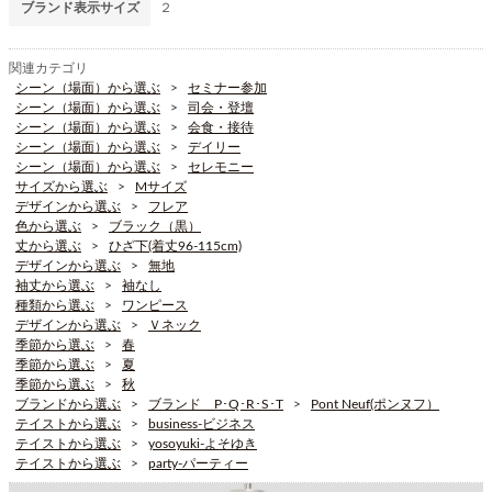
ブランド表示サイズ
２
関連カテゴリ
シーン（場面）から選ぶ
セミナー参加
シーン（場面）から選ぶ
司会・登壇
シーン（場面）から選ぶ
会食・接待
シーン（場面）から選ぶ
デイリー
シーン（場面）から選ぶ
セレモニー
サイズから選ぶ
Mサイズ
デザインから選ぶ
フレア
色から選ぶ
ブラック（黒）
丈から選ぶ
ひざ下(着丈96-115cm)
デザインから選ぶ
無地
袖丈から選ぶ
袖なし
種類から選ぶ
ワンピース
デザインから選ぶ
Ｖネック
季節から選ぶ
春
季節から選ぶ
夏
季節から選ぶ
秋
ブランドから選ぶ
ブランド P･Q･R･S･T
Pont Neuf(ポンヌフ）
テイストから選ぶ
business-ビジネス
テイストから選ぶ
yosoyuki-よそゆき
テイストから選ぶ
party-パーティー