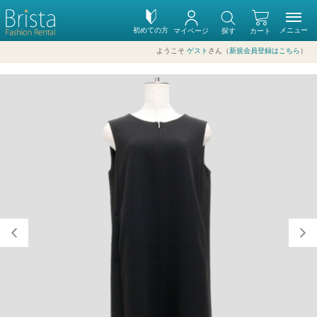
初めての方
メニュー
マイページ
探す
カート
ようこそ
ゲスト
さん（
新規会員登録はこちら
）