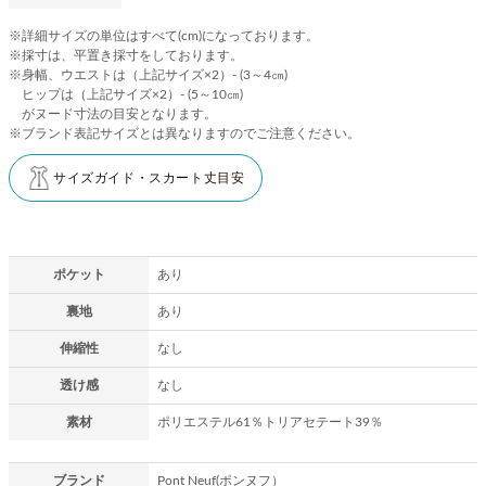
※詳細サイズの単位はすべて(cm)になっております。
※採寸は、平置き採寸をしております。
※身幅、ウエストは（上記サイズ×2）- (3～4㎝)
ヒップは（上記サイズ×2）- (5～10㎝)
がヌード寸法の目安となります。
※ブランド表記サイズとは異なりますのでご注意ください。
サイズガイド・スカート丈目安
ポケット
あり
裏地
あり
伸縮性
なし
透け感
なし
素材
ポリエステル61％トリアセテート39％
ブランド
Pont Neuf(ポンヌフ）