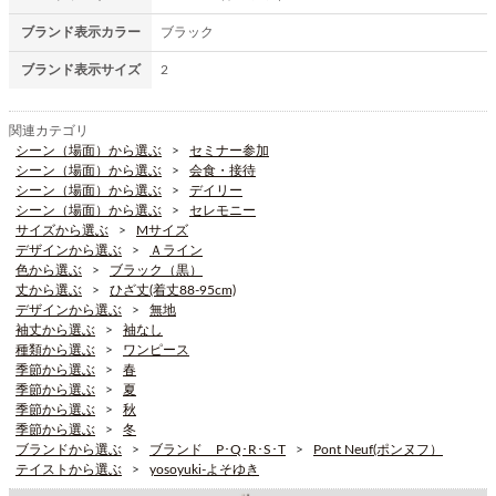
ブランド表示カラー
ブラック
ブランド表示サイズ
2
関連カテゴリ
シーン（場面）から選ぶ
セミナー参加
シーン（場面）から選ぶ
会食・接待
シーン（場面）から選ぶ
デイリー
シーン（場面）から選ぶ
セレモニー
サイズから選ぶ
Mサイズ
デザインから選ぶ
Ａライン
色から選ぶ
ブラック（黒）
丈から選ぶ
ひざ丈(着丈88-95cm)
デザインから選ぶ
無地
袖丈から選ぶ
袖なし
種類から選ぶ
ワンピース
季節から選ぶ
春
季節から選ぶ
夏
季節から選ぶ
秋
季節から選ぶ
冬
ブランドから選ぶ
ブランド P･Q･R･S･T
Pont Neuf(ポンヌフ）
テイストから選ぶ
yosoyuki-よそゆき