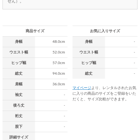
せん）。
商品サイズ
お気に入りサイズ
身幅
48.0cm
身幅
-
ウエスト幅
52.0cm
ウエスト幅
-
ヒップ幅
57.0cm
ヒップ幅
-
総丈
94.0cm
総丈
-
肩幅
36.0cm
マイページ
より、レンタルされたお気
に入りの商品のサイズをご登録をいた
袖丈
-
だくと、サイズ比較ができます。
後ろ丈
-
裄丈
-
股下
-
詳細サイズ