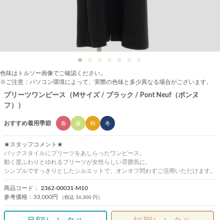
色味はトルソー画像でご確認ください。
※ご注意：パソコン環境によって、実際の色味と多少異なる場合がございます。
プリーツワンピース（Mサイズ / ブラック / Pont Neuf（ポンヌ
フ））
おすすめ着用季節
春
夏
秋
冬
★スタッフコメント★
バックスタイルにプリーツをあしらったワンピース。
動く度ふわりとゆれるプリーツが女性らしい雰囲気に。
シンプルですっきりとしたシルエットで、オンオフ問わずご活用いただけます。
商品コード：
2362-00031-M10
参考価格：
33,000円
（税込 36,300 円）