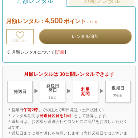
月額レンタル
短期レンタル
4,500
月額レンタル：
ポイント
/ 1ヶ月
レンタル追加
お気に入り
※ 月額レンタルについて[
詳細
]
月額レンタルは 30日間レンタルできます
発送日
返却日
利用
翌日
▶
▶
▶
発送日
期間
30日目
1日目
＊営業日
午前9時
までの注文で即日発送（土日祝除く）
＊レンタル期間は
発送日翌日を1日目
として計算します。
＊返却日は、お客様が運送会社やコンビニに商品をお渡しいただく
日です。
＊返却日までに引き渡しをお願いします（当社必着日ではございま